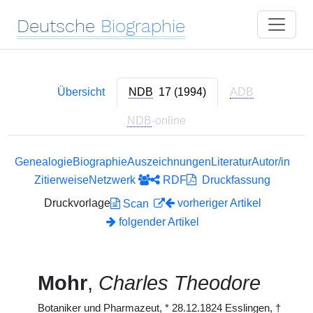
Deutsche
Biographie
Übersicht
NDB
17 (1994)
ADB
NDB
-online
Genealogie
Biographie
Auszeichnungen
Literatur
Autor/in
Zitierweise
Netzwerk
RDF
Druckfassung
Druckvorlage
vorheriger Artikel
Scan
folgender Artikel
Mohr
,
Charles Theodore
Botaniker und Pharmazeut,
*
28.12.1824 Esslingen,
†