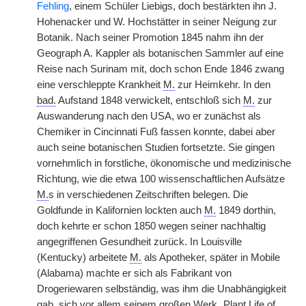
Fehling
, einem Schüler Liebigs, doch bestärkten ihn J.
Hohenacker und W. Hochstätter in seiner Neigung zur
Botanik. Nach seiner Promotion 1845 nahm ihn der
Geograph A. Kappler als botanischen Sammler auf eine
Reise nach Surinam mit, doch schon Ende 1846 zwang
eine verschleppte Krankheit
M.
zur Heimkehr. In den
bad.
Aufstand 1848 verwickelt, entschloß sich
M.
zur
Auswanderung nach den USA, wo er zunächst als
Chemiker in Cincinnati Fuß fassen konnte, dabei aber
auch seine botanischen Studien fortsetzte. Sie gingen
vornehmlich in forstliche, ökonomische und medizinische
Richtung, wie die etwa 100 wissenschaftlichen Aufsätze
M.
s in verschiedenen Zeitschriften belegen. Die
Goldfunde in Kalifornien lockten auch
M.
1849 dorthin,
doch kehrte er schon 1850 wegen seiner nachhaltig
angegriffenen Gesundheit zurück. In Louisville
(Kentucky) arbeitete
M.
als Apotheker, später in Mobile
(Alabama) machte er sich als Fabrikant von
Drogeriewaren selbständig, was ihm die Unabhängigkeit
gab, sich vor allem seinem großen Werk „Plant Life of