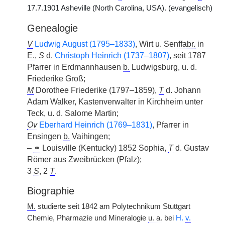
17.7.1901 Asheville (North Carolina, USA). (evangelisch)
Genealogie
V
Ludwig August (1795–1833)
, Wirt u.
Senffabr.
in
E.
,
S
d.
Christoph Heinrich (1737–1807)
, seit 1787
Pfarrer in Erdmannhausen
b.
Ludwigsburg, u. d.
Friederike Groß;
M
Dorothee Friederike (1797–1859),
T
d. Johann
Adam Walker, Kastenverwalter in Kirchheim unter
Teck, u. d. Salome Martin;
Ov
Eberhard Heinrich (1769–1831)
, Pfarrer in
Ensingen
b.
Vaihingen;
–
⚭
Louisville (Kentucky) 1852 Sophia,
T
d. Gustav
Römer aus Zweibrücken (Pfalz);
3
S
, 2
T
.
Biographie
M.
studierte seit 1842 am Polytechnikum Stuttgart
Chemie, Pharmazie und Mineralogie
u. a.
bei
H.
v.