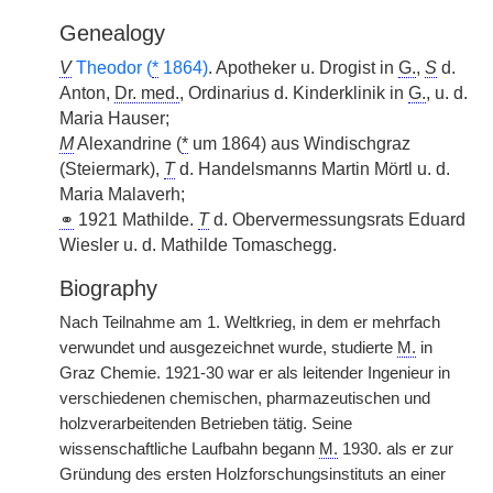
Genealogy
V
Theodor (
*
1864)
. Apotheker u. Drogist in
G.
,
S
d.
Anton,
Dr. med.
, Ordinarius d. Kinderklinik in
G.
, u. d.
Maria Hauser;
M
Alexandrine (
*
um 1864) aus Windischgraz
(Steiermark),
T
d. Handelsmanns Martin Mörtl u. d.
Maria Malaverh;
⚭
1921 Mathilde.
T
d. Obervermessungsrats Eduard
Wiesler u. d. Mathilde Tomaschegg.
Biography
Nach Teilnahme am 1. Weltkrieg, in dem er mehrfach
verwundet und ausgezeichnet wurde, studierte
M.
in
Graz Chemie. 1921-30 war er als leitender Ingenieur in
verschiedenen chemischen, pharmazeutischen und
holzverarbeitenden Betrieben tätig. Seine
wissenschaftliche Laufbahn begann
M.
1930. als er zur
Gründung des ersten Holzforschungsinstituts an einer