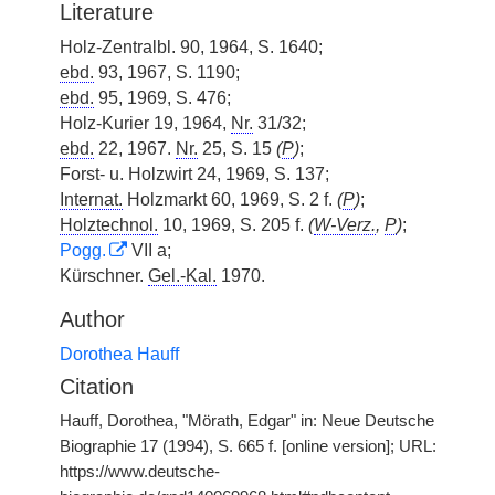
Literature
Holz-Zentralbl. 90, 1964, S. 1640;
ebd.
93, 1967, S. 1190;
ebd.
95, 1969, S. 476;
Holz-Kurier 19, 1964,
Nr.
31/32;
ebd.
22, 1967.
Nr.
25, S. 15
(
P
)
;
Forst- u. Holzwirt 24, 1969, S. 137;
Internat.
Holzmarkt 60, 1969, S. 2 f.
(
P
)
;
Holztechnol.
10, 1969, S. 205 f.
(
W-Verz.
,
P
)
;
Pogg.
VII a;
Kürschner.
Gel.-Kal.
1970.
Author
Dorothea Hauff
Citation
Hauff, Dorothea, "Mörath, Edgar" in: Neue Deutsche
Biographie 17 (1994), S. 665 f. [online version]; URL:
https://www.deutsche-