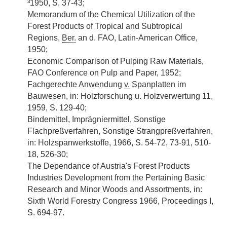
³1950, S. 37-43;
Memorandum of the Chemical Utilization of the
Forest Products of Tropical and Subtropical
Regions,
Ber.
an d. FAO, Latin-American Office,
1950;
Economic Comparison of Pulping Raw Materials,
FAO Conference on Pulp and Paper, 1952;
Fachgerechte Anwendung
v.
Spanplatten im
Bauwesen, in: Holzforschung u. Holzverwertung 11,
1959, S. 129-40;
Bindemittel, Imprägniermittel, Sonstige
Flachpreßverfahren, Sonstige Strangpreßverfahren,
in: Holzspanwerkstoffe, 1966, S. 54-72, 73-91, 510-
18, 526-30;
The Dependance of Austria's Forest Products
Industries Development from the Pertaining Basic
Research and Minor Woods and Assortments, in:
Sixth World Forestry Congress 1966, Proceedings I,
S. 694-97.