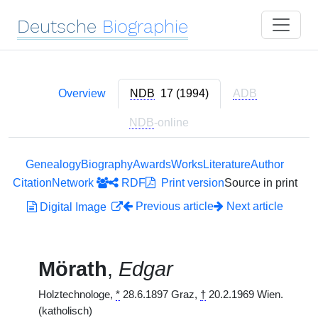
Deutsche
Biographie
Overview
NDB
17 (1994)
ADB
NDB
-online
Genealogy
Biography
Awards
Works
Literature
Author
Citation
Network
RDF
Print version
Source in print
Previous article
Next article
Digital Image
Mörath
,
Edgar
Holztechnologe,
*
28.6.1897 Graz,
†
20.2.1969 Wien.
(katholisch)