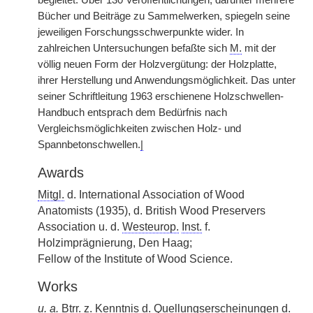
begleitet. Über 130 Veröffentlichungen, darunter mehrere
Bücher und Beiträge zu Sammelwerken, spiegeln seine
jeweiligen Forschungsschwerpunkte wider. In
zahlreichen Untersuchungen befaßte sich
M.
mit der
völlig neuen Form der Holzvergütung: der Holzplatte,
ihrer Herstellung und Anwendungsmöglichkeit. Das unter
seiner Schriftleitung 1963 erschienene Holzschwellen-
Handbuch entsprach dem Bedürfnis nach
Vergleichsmöglichkeiten zwischen Holz- und
Spannbetonschwellen.
|
Awards
Mitgl.
d. International Association of Wood
Anatomists (1935), d. British Wood Preservers
Association u. d.
Westeurop.
Inst.
f.
Holzimprägnierung, Den Haag;
Fellow of the Institute of Wood Science.
Works
u. a.
Btrr.
z.
Kenntnis d. Quellungserscheinungen d.