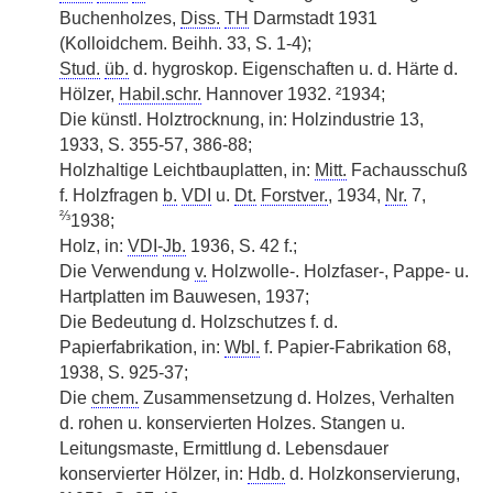
Buchenholzes,
Diss.
TH
Darmstadt 1931
(Kolloidchem. Beihh. 33, S. 1-4);
Stud.
üb.
d. hygroskop. Eigenschaften u. d. Härte d.
Hölzer,
Habil.schr.
Hannover 1932. ²1934;
Die künstl. Holztrocknung, in: Holzindustrie 13,
1933, S. 355-57, 386-88;
Holzhaltige Leichtbauplatten, in:
Mitt.
Fachausschuß
f. Holzfragen
b.
VDI
u.
Dt.
Forstver.
, 1934,
Nr.
7,
⅔
1938;
Holz, in:
VDI
-
Jb.
1936, S. 42 f.;
Die Verwendung
v.
Holzwolle-. Holzfaser-, Pappe- u.
Hartplatten im Bauwesen, 1937;
Die Bedeutung d. Holzschutzes f. d.
Papierfabrikation, in:
Wbl.
f. Papier-Fabrikation 68,
1938, S. 925-37;
Die
chem.
Zusammensetzung d. Holzes, Verhalten
d. rohen u. konservierten Holzes. Stangen u.
Leitungsmaste, Ermittlung d. Lebensdauer
konservierter Hölzer, in:
Hdb.
d. Holzkonservierung,