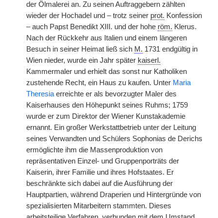
der Ölmalerei an. Zu seinen Auftraggebern zählten
wieder der Hochadel und – trotz seiner
prot.
Konfession
– auch Papst Benedikt XIII. und der hohe
röm.
Klerus.
Nach der Rückkehr aus Italien und einem längeren
Besuch in seiner Heimat ließ sich
M.
1731 endgültig in
Wien nieder, wurde ein Jahr später
kaiserl.
Kammermaler und erhielt das sonst nur Katholiken
zustehende Recht, ein Haus zu kaufen. Unter
Maria
Theresia
erreichte er als bevorzugter Maler des
Kaiserhauses den Höhepunkt seines Ruhms; 1759
wurde er zum Direktor der Wiener Kunstakademie
ernannt. Ein großer Werkstattbetrieb unter der Leitung
seines Verwandten und Schülers Sophonias de Derichs
ermöglichte ihm die Massenproduktion von
repräsentativen Einzel- und Gruppenporträts der
Kaiserin, ihrer Familie und ihres Hofstaates. Er
beschränkte sich dabei auf die Ausführung der
Hauptpartien, während Draperien und Hintergründe von
spezialisierten Mitarbeitern stammten. Dieses
arbeitsteilige Verfahren, verbunden mit dem Umstand,