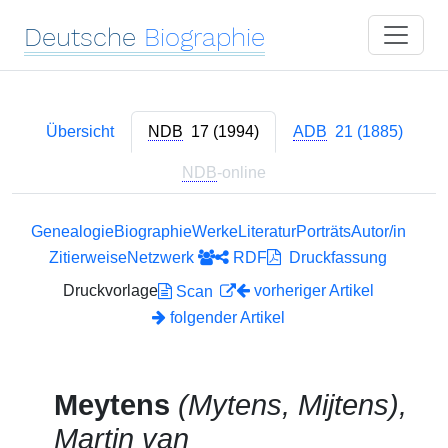
Deutsche
Biographie
Übersicht
NDB
17 (1994)
ADB
21 (1885)
NDB
-online
Genealogie
Biographie
Werke
Literatur
Porträts
Autor/in
Zitierweise
Netzwerk
RDF
Druckfassung
Druckvorlage
vorheriger Artikel
Scan
folgender Artikel
Meytens
(Mytens, Mijtens),
Martin van