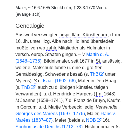
Maler,
~
16.6.1695 Stockholm,
†
23.3.1770 Wien.
(evangelisch)
Genealogie
Aus weit verzweigter,
urspr.
fläm.
Künstlerfam.
, d. im
16.
Jh.
unter
Hzg.
Alba nach Holland übersiedeln
mußte, von wo
zahlr.
Mitglieder als Hofmaler in
versch.
europ.
Staaten gingen. –
V
Martin
d. Ä.
(1648–1736)
, Bildnismaler, seit 1677 in
St.
ansässig,
wo er e. Malschule führte u. eine d. größten
Gemäldeslgg. Schwedens besaß (s.
ThB
unter
Mytens),
S
d.
Isaac (1602–66)
, Maler in Den Haag
(s.
ThB
, auch zu d. übrigen künstler. tätigen
Verwandten), u. d. Hendrickje Harpers (
†
n.
1648);
M
Jeanne (1658–1741),
T
d. Franz de Bruyn,
Kaufm.
in Gorcum, u. d. Marije Verbeeck; ledig;
Verwandte
Georges des Marées (1697–1776)
, Maler,
Hans
v.
Marées (1837–87)
, Maler (beide s.
NDB
16),
Sophonias de Derichs (1712–73)
, Historienmaler (s.