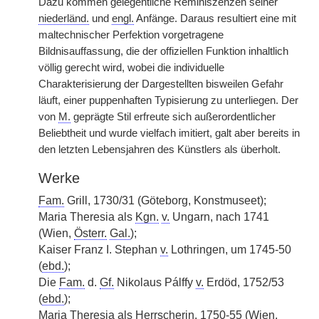
Dazu kommen gelegentliche Reminiszenzen seiner
niederländ.
und
engl.
Anfänge. Daraus resultiert eine mit
maltechnischer Perfektion vorgetragene
Bildnisauffassung, die der offiziellen Funktion inhaltlich
völlig gerecht wird, wobei die individuelle
Charakterisierung der Dargestellten bisweilen Gefahr
läuft, einer puppenhaften Typisierung zu unterliegen. Der
von
M.
geprägte Stil erfreute sich außerordentlicher
Beliebtheit und wurde vielfach imitiert, galt aber bereits in
den letzten Lebensjahren des Künstlers als überholt.
Werke
Fam.
Grill, 1730/31 (Göteborg, Konstmuseet);
Maria Theresia als
Kgn.
v.
Ungarn, nach 1741
(Wien,
Österr.
Gal.
);
Kaiser Franz I. Stephan
v.
Lothringen, um 1745-50
(
ebd.
);
Die
Fam.
d.
Gf.
Nikolaus Pálffy
v.
Erdöd, 1752/53
(
ebd.
);
Maria Theresia als Herrscherin, 1750-55 (Wien,