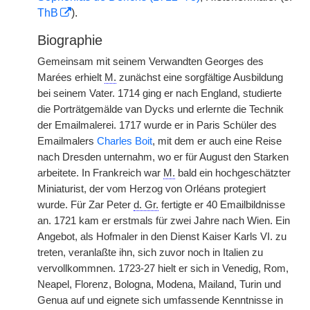
ThB
).
Biographie
Gemeinsam mit seinem Verwandten Georges des
Marées erhielt
M.
zunächst eine sorgfältige Ausbildung
bei seinem Vater. 1714 ging er nach England, studierte
die Porträtgemälde van Dycks und erlernte die Technik
der Emailmalerei. 1717 wurde er in Paris Schüler des
Emailmalers
Charles Boit
, mit dem er auch eine Reise
nach Dresden unternahm, wo er für August den Starken
arbeitete. In Frankreich war
M.
bald ein hochgeschätzter
Miniaturist, der vom Herzog von Orléans protegiert
wurde. Für Zar Peter
d. Gr.
fertigte er 40 Emailbildnisse
an. 1721 kam er erstmals für zwei Jahre nach Wien. Ein
Angebot, als Hofmaler in den Dienst Kaiser Karls VI. zu
treten, veranlaßte ihn, sich zuvor noch in Italien zu
vervollkommnen. 1723-27 hielt er sich in Venedig, Rom,
Neapel, Florenz, Bologna, Modena, Mailand, Turin und
Genua auf und eignete sich umfassende Kenntnisse in