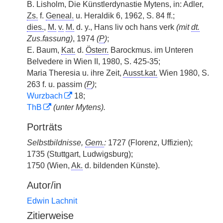
B. Lisholm, Die Künstlerdynastie Mytens, in: Adler,
Zs.
f.
Geneal.
u. Heraldik 6, 1962, S. 84 ff.;
dies.
,
M.
v.
M.
d. y., Hans liv och hans verk
(mit
dt.
Zus.fassung)
, 1974
(
P
)
;
E. Baum,
Kat.
d.
Österr.
Barockmus. im Unteren
Belvedere in Wien II, 1980, S. 425-35;
Maria Theresia u. ihre Zeit,
Ausst.kat.
Wien 1980, S.
263 f. u. passim
(
P
)
;
Wurzbach
18;
ThB
(unter Mytens).
Porträts
Selbstbildnisse,
Gem.
:
1727 (Florenz, Uffizien);
1735 (Stuttgart, Ludwigsburg);
1750 (Wien,
Ak.
d. bildenden Künste).
Autor/in
Edwin Lachnit
Zitierweise