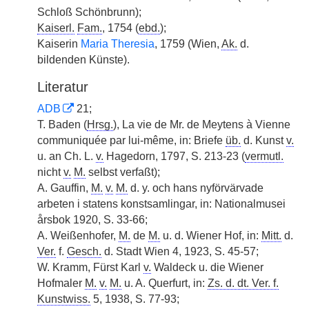
Schloß Schönbrunn);
Kaiserl.
Fam.
, 1754 (
ebd.
);
Kaiserin
Maria Theresia
, 1759 (Wien,
Ak.
d.
bildenden Künste).
Literatur
ADB
21;
T. Baden (
Hrsg.
), La vie de Mr. de Meytens à Vienne
communiquée par lui-même, in: Briefe
üb.
d. Kunst
v.
u. an Ch. L.
v.
Hagedorn, 1797, S. 213-23 (
vermutl.
nicht
v.
M.
selbst verfaßt);
A. Gauffin,
M.
v.
M.
d. y. och hans nyförvärvade
arbeten i statens konstsamlingar, in: Nationalmusei
årsbok 1920, S. 33-66;
A. Weißenhofer,
M.
de
M.
u. d. Wiener Hof, in:
Mitt.
d.
Ver.
f.
Gesch.
d. Stadt Wien 4, 1923, S. 45-57;
W. Kramm, Fürst Karl
v.
Waldeck u. die Wiener
Hofmaler
M.
v.
M.
u. A. Querfurt, in:
Zs. d. dt. Ver. f.
Kunstwiss.
5, 1938, S. 77-93;