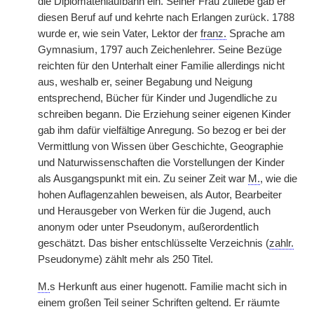
die Diplomatenlaufbahn ein. Seiner Frau zuliebe gab er
diesen Beruf auf und kehrte nach Erlangen zurück. 1788
wurde er, wie sein Vater, Lektor der
franz.
Sprache am
Gymnasium, 1797 auch Zeichenlehrer. Seine Bezüge
reichten für den Unterhalt einer Familie allerdings nicht
aus, weshalb er, seiner Begabung und Neigung
entsprechend, Bücher für Kinder und Jugendliche zu
schreiben begann. Die Erziehung seiner eigenen Kinder
gab ihm dafür vielfältige Anregung. So bezog er bei der
Vermittlung von Wissen über Geschichte, Geographie
und Naturwissenschaften die Vorstellungen der Kinder
als Ausgangspunkt
|
mit ein. Zu seiner Zeit war
M.
, wie die
hohen Auflagenzahlen beweisen, als Autor, Bearbeiter
und Herausgeber von Werken für die Jugend, auch
anonym oder unter Pseudonym, außerordentlich
geschätzt. Das bisher entschlüsselte Verzeichnis (
zahlr.
Pseudonyme) zählt mehr als 250 Titel.
M.
s Herkunft aus einer hugenott. Familie macht sich in
einem großen Teil seiner Schriften geltend. Er räumte