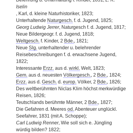
Iselin
, Karl, d. kleine Naturhistoriker, 1823;
Unterhaltende
Naturgesch.
f. d. Jugend, 1825;
Georg Ludwig Jerrer
, Naturgesch f. d. Jugend, 1817;
Neue Bildergeogr. f. d. Jugend, 1818;
Weltgesch.
f. Kinder, 2
Bde.
, 1821;
Neue
Slg.
unterhaltender u. belehrender
Reisebeschreibungen f. d. erwachsene Jugend,
1822;
Interessante
Erzz.
aus d.
wirkl.
Welt, 1823;
Gem.
aus d. neuesten
Völkergesch.
, 2
Bde.
, 1824;
Erzz.
aus d.
Gesch.
d.
europ.
Völker, 2
Bde.
, 1826;
Des weltberühmten Niclas Klim höchst merkwürdige
Reisen, 1826;
Teutschlands berühmte Männer, 2
Bde.
, 1827;
Die Gefahren d. Meeres
od.
Abenteuer unglückl.
Seefahrer, 1831 (mit A. Schoppe);
Carl Ludwig Renner
, Wie soll sich e. Jüngling
würdig bilden? 1822;