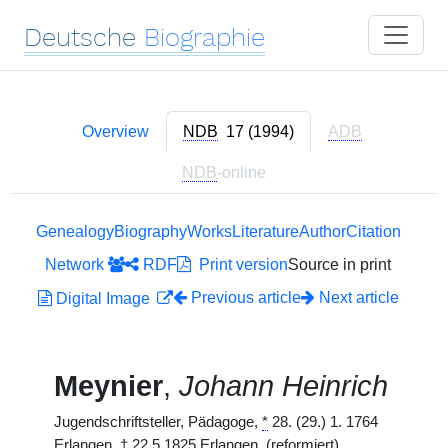
Deutsche
Biographie
Overview
NDB
17 (1994)
ADB
NDB
-online
Genealogy
Biography
Works
Literature
Author
Citation
Network
RDF
Print version
Source in print
Previous article
Next article
Digital Image
Meynier
,
Johann Heinrich
Jugendschriftsteller, Pädagoge,
*
28. (29.) 1. 1764
Erlangen,
†
22.5.1825 Erlangen. (reformiert)