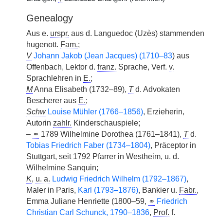
Genealogy
Aus e.
urspr.
aus d. Languedoc (Uzès) stammenden
hugenott.
Fam.
;
V
Johann Jakob (Jean Jacques) (1710–83
) aus
Offenbach, Lektor d.
franz.
Sprache, Verf.
v.
Sprachlehren in
E.
;
M
Anna Elisabeth (1732–89),
T
d. Advokaten
Bescherer aus
E.
;
Schw
Louise Mühler (1766–1856)
, Erzieherin,
Autorin
zahlr.
Kinderschauspiele;
–
⚭
1789 Wilhelmine Dorothea (1761–1841),
T
d.
Tobias Friedrich Faber (1734–1804)
, Präceptor in
Stuttgart, seit 1792 Pfarrer in Westheim, u. d.
Wilhelmine Sanquin;
K
,
u. a.
Ludwig Friedrich Wilhelm (1792–1867)
,
Maler in Paris,
Karl (1793–1876)
, Bankier u.
Fabr.
,
Emma Juliane Henriette (1800–59,
⚭
Friedrich
Christian Carl Schunck, 1790–1836
,
Prof.
f.