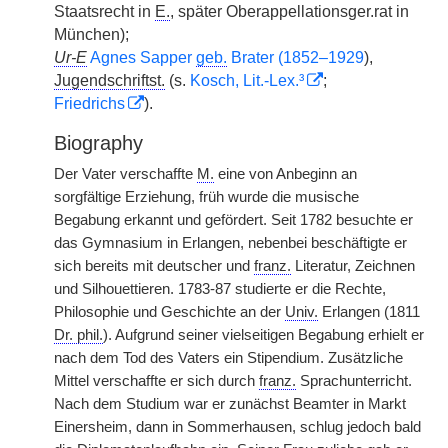
Staatsrecht in
E.
, später Oberappellationsger.rat in
München);
Ur-E
Agnes Sapper
geb.
Brater (1852–1929
),
Jugendschriftst.
(s.
Kosch, Lit.-Lex.³
;
Friedrichs
).
Biography
Der Vater verschaffte
M.
eine von Anbeginn an
sorgfältige Erziehung, früh wurde die musische
Begabung erkannt und gefördert. Seit 1782 besuchte er
das Gymnasium in Erlangen, nebenbei beschäftigte er
sich bereits mit deutscher und
franz.
Literatur, Zeichnen
und Silhouettieren. 1783-87 studierte er die Rechte,
Philosophie und Geschichte an der
Univ.
Erlangen (1811
Dr. phil.
). Aufgrund seiner vielseitigen Begabung erhielt er
nach dem Tod des Vaters ein Stipendium. Zusätzliche
Mittel verschaffte er sich durch
franz.
Sprachunterricht.
Nach dem Studium war er zunächst Beamter in Markt
Einersheim, dann in Sommerhausen, schlug jedoch bald