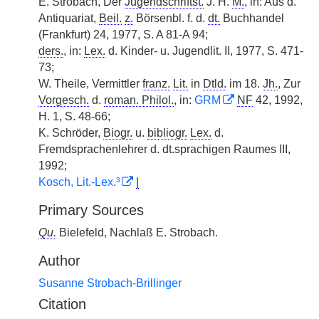
E. Strobach, Der
Jugendschriftst.
J. H.
M.
, in: Aus d.
Antiquariat,
Beil.
z.
Börsenbl. f. d.
dt.
Buchhandel
(Frankfurt) 24, 1977, S. A 81-A 94;
ders.
, in:
Lex.
d. Kinder- u. Jugendlit. II, 1977, S. 471-
73;
W. Theile, Vermittler
franz.
Lit.
in
Dtld.
im 18.
Jh.
, Zur
Vorgesch.
d.
roman. Philol.
, in:
GRM
NF
42, 1992,
H. 1, S. 48-66;
K. Schröder,
Biogr.
u.
bibliogr.
Lex.
d.
Fremdsprachenlehrer d. dt.sprachigen Raumes III,
1992;
Kosch, Lit.-Lex.³
|
Primary Sources
Qu.
Bielefeld, Nachlaß E. Strobach.
Author
Susanne Strobach-Brillinger
Citation