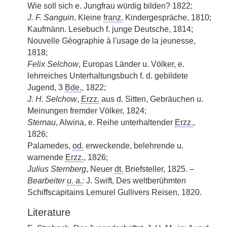
Wie soll sich e. Jungfrau würdig bilden? 1822;
J. F. Sanguin
, Kleine
franz.
Kindergespräche, 1810;
Kaufmänn. Lesebuch f. junge Deutsche, 1814;
Nouvelle Géographie à l'usage de la jeunesse,
1818;
Felix Selchow
, Europas Länder u. Völker, e.
lehrreiches Unterhaltungsbuch f. d. gebildete
Jugend, 3
Bde.
, 1822;
J. H. Selchow
,
Erzz.
aus d. Sitten, Gebräuchen u.
Meinungen fremder Völker, 1824;
Sternau
, Alwina, e. Reihe unterhaltender
Erzz.
,
1826;
Palamedes,
od.
erweckende, belehrende u.
warnende
Erzz.
, 1826;
Julius Sternberg
, Neuer
dt.
Briefsteller, 1825. –
Bearbeiter
u. a.
:
J. Swift, Des weltberühmten
Schiffscapitains Lemurel Gullivers Reisen, 1820.
Literature