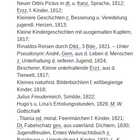
Neuer Orbis Pictus in
dt.
u.
franz.
Sprache, 1812;
Erzz.
f. Kinder, 1812;
Kleinere Geschichten
z.
Besserung u. Veredelung
jugendl. Herzen, 1813;
Kleine Kindergeschichten mit ausgemalten Kupfern,
1817;
Rinaldos Reisen durch
Dtld.
, 3
Bde.
, 1821. –
Unter
Pseudonym: André
,
Gem.
aus d. Leben d. Menschen
z.
Unterhaltung d. reiferen Jugend, 1824;
Bescherer
, Kleine unterhaltende
Erzz.
aus d.
Tierwelt, 1817;
Kleines naturhist. Bilderbüchlein f. wißbegierige
Kinder, 1818;
Julius Freudenreich
, Similde, 1822;
Hugo's u. Lina's Erholungsstunden, 1826;
M.
W.
Gottschalk
, Titania
od.
moral. Feenmärchen f. Kinder, 1821;
Dt.
Fabelschatz
ges.
aus vaterländ. Dichtern, 1830;
Jugendfreuden, Erstes Weihnachtsbuch
z.
Belehrung u. Unterhaltung f. Kinder, 1831;
L. K.