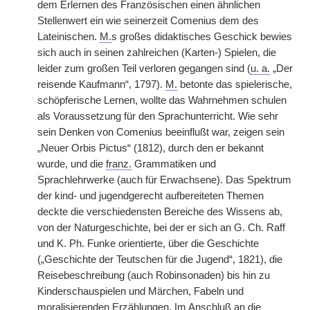
dem Erlernen des Französischen einen ähnlichen
Stellenwert ein wie seinerzeit Comenius dem des
Lateinischen.
M.
s großes didaktisches Geschick bewies
sich auch in seinen zahlreichen (Karten-) Spielen, die
leider zum großen Teil verloren gegangen sind (
u. a.
„Der
reisende Kaufmann“, 1797).
M.
betonte das spielerische,
schöpferische Lernen, wollte das Wahrnehmen schulen
als Voraussetzung für den Sprachunterricht. Wie sehr
sein Denken von Comenius beeinflußt war, zeigen sein
„Neuer Orbis Pictus“ (1812), durch den er bekannt
wurde, und die
franz.
Grammatiken und
Sprachlehrwerke (auch für Erwachsene). Das Spektrum
der kind- und jugendgerecht aufbereiteten Themen
deckte die verschiedensten Bereiche des Wissens ab,
von der Naturgeschichte, bei der er sich an G. Ch. Raff
und K. Ph. Funke orientierte, über die Geschichte
(„Geschichte der Teutschen für die Jugend“, 1821), die
Reisebeschreibung (auch Robinsonaden) bis hin zu
Kinderschauspielen und Märchen, Fabeln und
moralisierenden Erzählungen. Im Anschluß an die