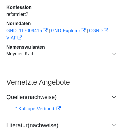
Konfession
reformiert?
Normdaten
GND: 117009415
|
GND-Explorer
|
OGND
|
VIAF
Namensvarianten
Meynier, Karl
Vernetzte Angebote
Quellen(nachweise)
* Kalliope-Verbund
Literatur(nachweise)