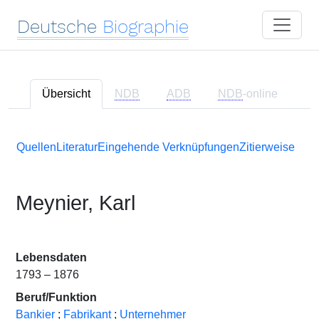
Deutsche
Biographie
Übersicht
NDB
ADB
NDB
-online
Quellen
Literatur
Eingehende Verknüpfungen
Zitierweise
Meynier, Karl
Lebensdaten
1793 – 1876
Beruf/Funktion
Bankier
;
Fabrikant
;
Unternehmer