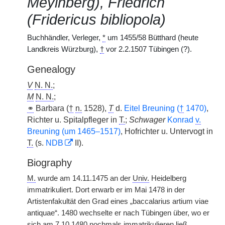
Meyinberg), Friedrich
(Fridericus bibliopola)
Buchhändler, Verleger,
*
um 1455/58 Bütthard (heute
Landkreis Würzburg),
†
vor 2.2.1507 Tübingen (?).
Genealogy
V
N. N.
;
M
N. N.
;
⚭
Barbara (
†
n.
1528),
T
d.
Eitel Breuning (
†
1470)
,
Richter u. Spitalpfleger in
T.
;
Schwager
Konrad
v.
Breuning (um 1465–1517)
, Hofrichter u. Untervogt in
T.
(s.
NDB
II).
Biography
M.
wurde am 14.11.1475 an der
Univ.
Heidelberg
immatrikuliert. Dort erwarb er im Mai 1478 in der
Artistenfakultät den Grad eines „baccalarius artium viae
antiquae“. 1480 wechselte er nach Tübingen über, wo er
sich am 7.10.1480 nochmals immatrikulieren ließ,