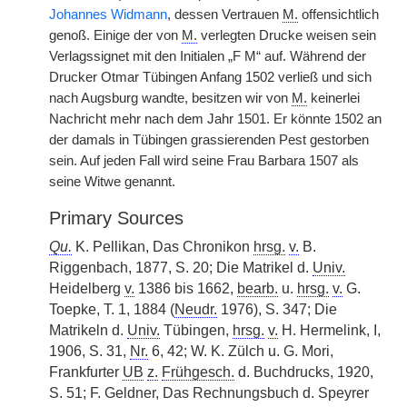
Johannes Widmann
, dessen Vertrauen
M.
offensichtlich
genoß. Einige der von
M.
verlegten Drucke weisen sein
Verlagssignet mit den Initialen „F M“ auf. Während der
Drucker Otmar Tübingen Anfang 1502 verließ und sich
nach Augsburg wandte, besitzen wir von
M.
keinerlei
Nachricht mehr nach dem Jahr 1501. Er könnte 1502 an
der damals in Tübingen grassierenden Pest gestorben
sein. Auf jeden Fall wird seine Frau Barbara 1507 als
seine Witwe genannt.
Primary Sources
Qu.
K. Pellikan, Das Chronikon
hrsg.
v.
B.
Riggenbach, 1877, S. 20; Die Matrikel d.
Univ.
Heidelberg
v.
1386 bis 1662,
bearb.
u.
hrsg.
v.
G.
Toepke, T. 1, 1884 (
Neudr.
1976), S. 347; Die
Matrikeln d.
Univ.
Tübingen,
hrsg.
v.
H. Hermelink, I,
1906, S. 31,
Nr.
6, 42; W. K. Zülch u. G. Mori,
Frankfurter
UB
z.
Frühgesch.
d. Buchdrucks, 1920,
S. 51; F. Geldner, Das Rechnungsbuch d. Speyrer