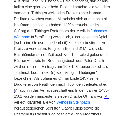
Aus dem Jahr 1500 haben wir die Nachricht, daß er aus
Italien eine gedruckte
hebr.
Bibel mitbrachte, die von dem
damals in Tübingen weilenden Franziskaner Konrad
Pellikan erworben wurde.
M.
scheint sich auch sonst als
Kaufmann betätigt zu haben. 1490 versuchte er im
Auftrag des Tübinger Professors der Medizin
Johannes
Widmann
in Straßburg vergeblich, einen goldenen Apfel
(wohl eine Goldschmiedearbeit) zu einem bestimmten
Preis zu verkaufen. Es gibt Indizien, daß
M.
wie viele
Buchhändler seiner Zeit auch von ihm selbst gebundene
Bücher vertrieb. Im Rechnungsbuch des Peter Drach
wird er in einem Eintrag vom 10.8.1484 ausdrücklich als
„Friderich buchbinder (n) wanhafftig in Thubingen“
bezeichnet. Als Johannes Otmar Ende 1497 seine
Druckerei von Reutlingen nach Tübingen verlegte, stieg
M.
auch in das Verlagsgeschäft ein. In den Jahren 1499-
1501 wurden mindestens sieben Drucke Otmars von
M.
verlegt, darunter alle von
Wendelin Steinbach
herausgegebenen Schriften Gabriel Biels sowie die
Pestschrift (Tractatus de pestilentia) des Mediziners