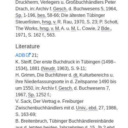
Druckherrn, Verlegers u. Großbuchhändlers Peter
Drach, in: Archiv f.
Gesch.
d. Buchwesens 5, 1964,
Sp.
1-196,
bes.
58-66; Die ältesten Tübinger
Steuerlisten,
hrsg.
v.
R. Rau, 1970, S. 23; P. Schott,
The Works,
hrsg.
v.
M.
A. u.
M.
L. Cowie, 2
Bde.
,
1971, S. 162 f., 563.
Literature
ADB
21;
K. Steiff, Der erste Buchdruck in Tübingen (1498–
1534), 1881 (
Neudr.
1963), S. 9-11;
H. Grimm, Die Buchführer d.
dt.
Kulturbereichs u.
ihre Niederlassungsorte in d. Zeitspanne 1490 bis
um 1550, in: Archiv f.
Gesch.
d. Buchwesens 7,
1967,
Sp.
1252 f.;
V. Sack, Der Vertrag e. Freiburger
Zwischenbuchhändlers mit d.
Univ.
,
ebd.
27, 1986,
S. 163-69;
B. Breitenbruch, Tübinger Buchhändlereinbände
aus d. letzten beiden Jahrzehnten d. 15.
Jh.
?
ebd.