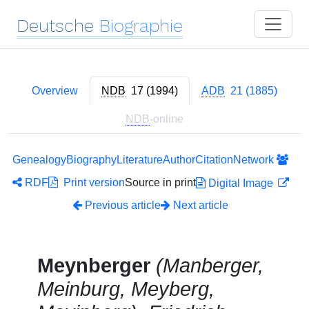
Deutsche
Biographie
Overview
NDB
17 (1994)
ADB
21 (1885)
NDB
-online
Genealogy
Biography
Literature
Author
Citation
Network
RDF
Print version
Source in print
Digital Image
Previous article
Next article
Meynberger
(Manberger,
Meinburg, Meyberg,