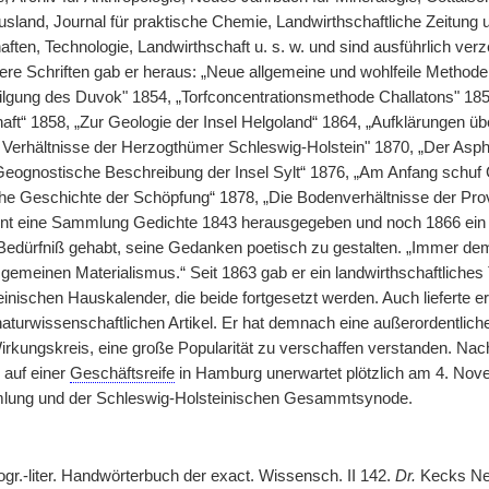
usland, Journal für praktische Chemie, Landwirthschaftliche Zeitung u
ten, Technologie, Landwirthschaft u. s. w. und sind ausführlich verz
ßere Schriften gab er heraus: „Neue allgemeine und wohlfeile Methode
tilgung des Duvok" 1854, „Torfconcentrationsmethode Challatons" 185
aft“ 1858, „Zur Geologie der Insel Helgoland“ 1864, „Aufklärungen ü
Verhältnisse der Herzogthümer Schleswig-Holstein" 1870, „Der Aspha
eognostische Beschreibung der Insel Sylt“ 1876, „Am Anfang schuf 
iche Geschichte der Schöpfung“ 1878, „Die Bodenverhältnisse der Pro
nt eine Sammlung Gedichte 1843 herausgegeben und noch 1866 ein Lu
Bedürfniß gehabt, seine Gedanken poetisch zu gestalten. „Immer dem
 gemeinen Materialismus.“ Seit 1863 gab er ein landwirthschaftliches
einischen Hauskalender, die beide fortgesetzt werden. Auch lieferte
turwissenschaftlichen Artikel. Er hat demnach eine außerordentliche 
kungskreis, eine große Popularität zu verschaffen verstanden. Nach
, auf einer
Geschäftsreife
in Hamburg unerwartet plötzlich am 4. Nove
ung und der Schleswig-Holsteinischen Gesammtsynode.
gr.-liter. Handwörterbuch der exact. Wissensch. II 142.
Dr.
Kecks Nek