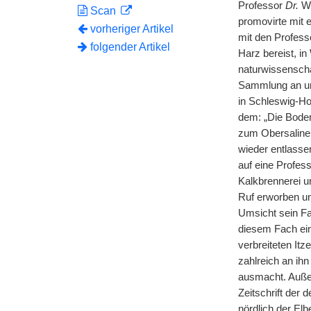
Professor
Dr.
We
Scan
promovirte mit 
vorheriger Artikel
mit den Profess
folgender Artikel
Harz bereist, in
|
naturwissenscha
Sammlung an un
in Schleswig-Ho
dem: „Die Boden
zum Obersalinen
wieder entlasse
auf eine Profes
Kalkbrennerei un
Ruf erworben un
Umsicht sein Fa
diesem Fach ein 
verbreiteten Itz
zahlreich an ih
ausmacht. Außer
Zeitschrift der
nördlich der Elb