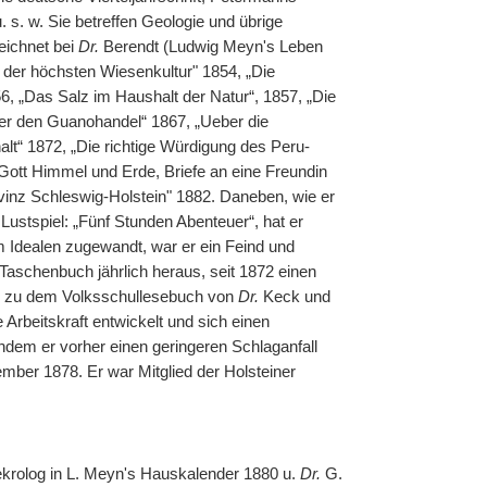
. s. w. Sie betreffen Geologie und übrige
eichnet bei
Dr.
Berendt (Ludwig Meyn's Leben
 der höchsten Wiesenkultur" 1854, „Die
6, „Das Salz im Haushalt der Natur“, 1857, „Die
ber den Guanohandel“ 1867, „Ueber die
lt“ 1872, „Die richtige Würdigung des Peru-
Gott Himmel und Erde, Briefe an eine Freundin
vinz Schleswig-Holstein" 1882. Daneben, wie er
stspiel: „Fünf Stunden Abenteuer“, hat er
 Idealen zugewandt, war er ein Feind und
 Taschenbuch jährlich heraus, seit 1872 einen
 er zu dem Volksschullesebuch von
Dr.
Keck und
Arbeitskraft entwickelt und sich einen
dem er vorher einen geringeren Schlaganfall
mber 1878. Er war Mitglied der Holsteiner
rolog in L. Meyn's Hauskalender 1880 u.
Dr.
G.