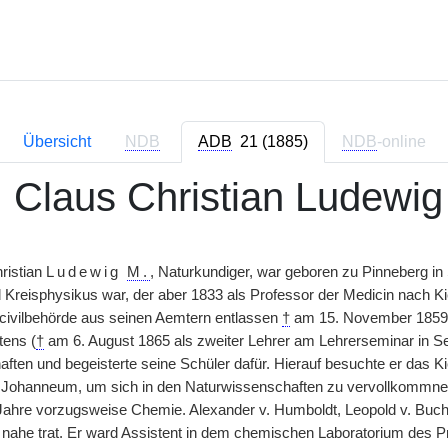
Übersicht
NDB
ADB
21 (1885)
NDB
-online
 Claus Christian Ludewig
ristian
Ludewig
M.
, Naturkundiger, war geboren zu Pinneberg in
 Kreisphysikus war, der aber 1833 als Professor der Medicin nach Kie
civilbehörde aus seinen Aemtern entlassen
†
am 15. November 1859.
tens (
†
am 6. August 1865 als zweiter Lehrer am Lehrerseminar in Seg
ften und begeisterte seine Schüler dafür. Hierauf besuchte er das
ohanneum, um sich in den Naturwissenschaften zu vervollkommnen. 
3 Jahre vorzugsweise Chemie. Alexander v. Humboldt, Leopold v. Buch 
 nahe trat. Er ward Assistent in dem chemischen Laboratorium des 