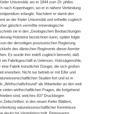
 Kieler Universität, wo er 1844 zum
Dr. philos.
ich nach Kopenhagen, wo er in nähere Verbindung
sestipendium erlangte. Nachdem er damit den
ent an der Kieler Universität und ertheilte zugleich
isher gänzlich vermißte mineralogische
chrieb sie in den „Geologischen Beobachtungen
hleswig-Holsteins bezeichnen kann, später folgte
von der derzeitigen provisorischen Regierung
Rückkehr des dänischen Regiments dieser Aemter
gehen. Es wurde ihm indeß zugleich bemerkt, daß
r ein Fabrikgeschäft in Uetersen, Holzsägemühle,
 eine Fabrik künstlicher Dünger, die sich großen
 erworben. Nicht nur betrieb er mit Eifer und
urwissenschaftlichen Studien fort und ist in
s „Wirthschaftsfreund“ als Mitarbeiter an den weit
e vielen wirthschaftlichen Fragen, die fortgehend
schrieben sind, welches 837 Druckbogen
itschriften: in den neuen Kieler Blättern,
Verbreitung naturwissenschaftlicher Kenntnisse
he deutsche Vierteljahrschrift, Petermanns