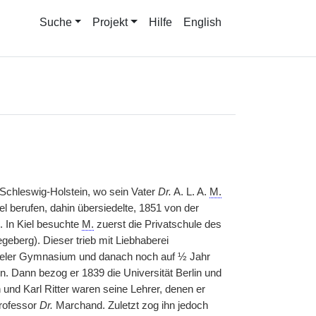
Suche
Projekt
Hilfe
English
 Schleswig-Holstein, wo sein Vater
Dr.
A. L. A.
M.
l berufen, dahin übersiedelte, 1851 von der
 In Kiel besuchte
M.
zuerst die Privatschule des
eberg). Dieser trieb mit Liebhaberei
 Kieler Gymnasium und danach noch auf ½ Jahr
Dann bezog er 1839 die Universität Berlin und
und Karl Ritter waren seine Lehrer, denen er
Professor
Dr.
Marchand. Zuletzt zog ihn jedoch