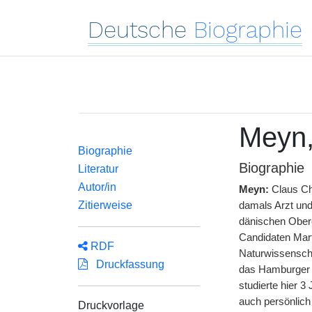
Deutsche
Biographie
Meyn,
Biographie
Biographie
Literatur
Autor/in
Meyn:
Claus Ch
Zitierweise
damals Arzt und
dänischen Ober
Candidaten Mar
RDF
Naturwissenscha
Druckfassung
das Hamburger J
studierte hier 
auch persönlich
Druckvorlage