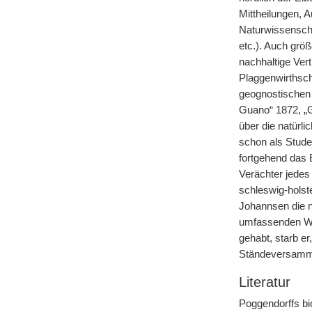
Mittheilungen, A
Naturwissenschaf
etc.). Auch grö
nachhaltige Ver
Plaggenwirthsch
geognostischen 
Guano“ 1872, „G
über die natürl
schon als Stude
fortgehend das 
Verächter jedes
schleswig-holst
Johannsen die na
umfassenden Wir
gehabt, starb er
Ständeversamml
Literatur
Poggendorffs bio