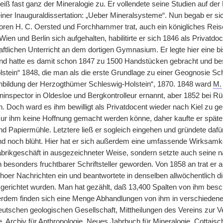
iß fast ganz der Mineralogie zu. Er vollendete seine Studien auf der
einer Inauguraldissertation: „Ueber Mineralsysteme“. Nun begab er s
oren H. C. Oersted und Forchhammer trat, auch ein königliches Rei
Wien und Berlin sich aufgehalten, habilitirte er sich 1846 als Privatdoc
ftlichen Unterricht an dem dortigen Gymnasium. Er legte hier eine b
d hatte es damit schon 1847 zu 1500 Handstücken gebracht und bes
lstein“ 1848, die man als die erste Grundlage zu einer Geognosie Sc
bildung der Herzogthümer Schleswig-Holstein“, 1870. 1848 ward
M.
inspector in Oldesloe und Bergkontrolleur ernannt, aber 1852 bei 
n. Doch ward es ihm bewilligt als Privatdocent wieder nach Kiel zu 
sur ihm keine Hoffnung gemacht werden könne, daher kaufte er späte
d Papiermühle. Letztere ließ er sogleich eingehen und gründete dafür
d noch blüht. Hier hat er sich außerdem eine umfassende Wirksamkeit
brikgeschäft in ausgezeichneter Weise, sondern setzte auch seine nat
besonders fruchtbarer Schriftsteller geworden. Von 1858 an trat er al
ehoer Nachrichten ein und beantwortete in denselben allwöchentlich di
n gerichtet wurden. Man hat gezählt, daß 13,400 Spalten von ihm be
dem finden sich eine Menge Abhandlungen von ihm in verschiedenen Ze
 deutschen geologischen Gesellschaft, Mittheilungen des Vereins zur 
e, Archiv für Anthropologie, Neues Jahrbuch für Mineralogie, Cottaisc