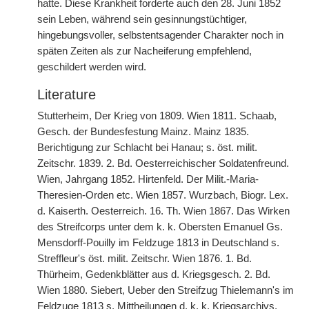
hatte. Diese Krankheit forderte auch den 28. Juni 1852
sein Leben, während sein gesinnungstüchtiger,
hingebungsvoller, selbstentsagender Charakter noch in
späten Zeiten als zur Nacheiferung empfehlend,
geschildert werden wird.
Literature
Stutterheim, Der Krieg von 1809. Wien 1811. Schaab,
Gesch. der Bundesfestung Mainz. Mainz 1835.
Berichtigung zur Schlacht bei Hanau; s. öst. milit.
Zeitschr. 1839. 2. Bd. Oesterreichischer Soldatenfreund.
Wien, Jahrgang 1852. Hirtenfeld. Der Milit.-Maria-
Theresien-Orden etc. Wien
|
1857. Wurzbach, Biogr. Lex.
d. Kaiserth. Oesterreich. 16. Th. Wien 1867. Das Wirken
des Streifcorps unter dem k. k. Obersten Emanuel Gs.
Mensdorff-Pouilly im Feldzuge 1813 in Deutschland s.
Streffleur's öst. milit. Zeitschr. Wien 1876. 1. Bd.
Thürheim, Gedenkblätter aus d. Kriegsgesch. 2. Bd.
Wien 1880. Siebert, Ueber den Streifzug Thielemann's im
Feldzuge 1813 s. Mittheilungen d. k. k. Kriegsarchivs.