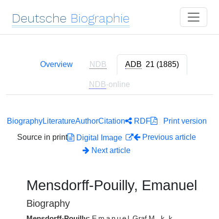
Deutsche
Biographie
Overview
NDB
ADB
21 (1885)
NDB
-online
Biography
Literature
Author
Citation
RDF
Print version
Source in print
Previous article
Digital Image
Next article
Mensdorff-Pouilly, Emanuel
Biography
Mensdorff-Pouilly:
Emanuel
Graf
M.
, k. k.