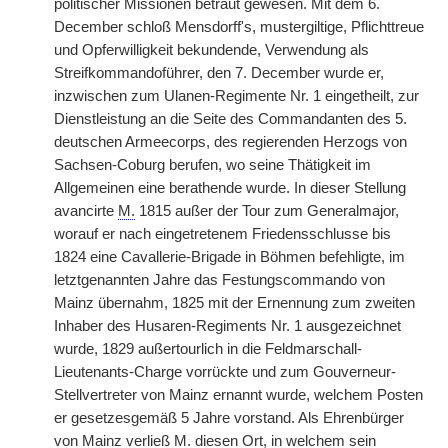
politischer Missionen betraut gewesen. Mit dem 6.
December schloß Mensdorff's, mustergiltige, Pflichttreue
und Opferwilligkeit bekundende, Verwendung als
Streifkommandoführer, den 7. December wurde er,
inzwischen zum Ulanen-Regimente Nr. 1 eingetheilt, zur
Dienstleistung an die Seite des Commandanten des 5.
deutschen Armeecorps, des regierenden Herzogs von
Sachsen-Coburg berufen, wo seine Thätigkeit im
Allgemeinen eine berathende wurde. In dieser Stellung
avancirte
M.
1815 außer der Tour zum Generalmajor,
worauf er nach eingetretenem Friedensschlusse bis
1824 eine Cavallerie-Brigade in Böhmen befehligte, im
letztgenannten Jahre das Festungscommando von
Mainz übernahm, 1825 mit der Ernennung zum zweiten
Inhaber des Husaren-Regiments Nr. 1 ausgezeichnet
wurde, 1829 außertourlich in die Feldmarschall-
Lieutenants-Charge vorrückte und zum Gouverneur-
Stellvertreter von Mainz ernannt wurde, welchem Posten
er gesetzesgemäß 5 Jahre vorstand. Als Ehrenbürger
von Mainz verließ
M.
diesen Ort, in welchem sein