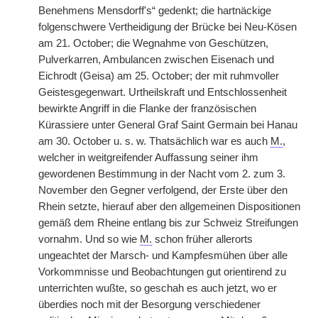
Benehmens Mensdorff's“ gedenkt; die hartnäckige
folgenschwere Vertheidigung der Brücke bei Neu-Kösen
am 21. October; die Wegnahme von Geschützen,
Pulverkarren, Ambulancen zwischen Eisenach und
Eichrodt (Geisa) am 25. October; der mit ruhmvoller
Geistesgegenwart. Urtheilskraft und Entschlossenheit
bewirkte Angriff in die Flanke der französischen
Kürassiere unter General Graf Saint Germain bei Hanau
am 30. October u. s. w. Thatsächlich war es auch
M.
,
welcher in weitgreifender Auffassung seiner ihm
gewordenen Bestimmung in der Nacht vom 2. zum 3.
November den Gegner verfolgend, der Erste über den
Rhein setzte, hierauf aber den allgemeinen Dispositionen
gemäß dem Rheine entlang bis zur Schweiz Streifungen
vornahm. Und so wie
M.
schon früher allerorts
ungeachtet der Marsch- und Kampfesmühen über alle
Vorkommnisse und Beobachtungen gut orientirend zu
unterrichten wußte, so geschah es auch jetzt, wo er
überdies noch mit der Besorgung verschiedener