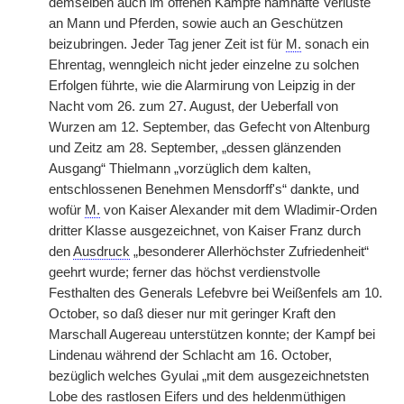
demselben auch im offenen Kampfe namhafte Verluste
an Mann und Pferden, sowie auch an Geschützen
beizubringen. Jeder Tag jener Zeit ist für
M.
sonach ein
Ehrentag, wenngleich nicht jeder einzelne zu solchen
Erfolgen führte, wie die Alarmirung von Leipzig in der
Nacht vom 26. zum 27. August, der Ueberfall von
Wurzen am 12. September, das Gefecht von Altenburg
und Zeitz am 28. September, „dessen glänzenden
Ausgang“ Thielmann „vorzüglich dem kalten,
entschlossenen Benehmen Mensdorff's“ dankte, und
wofür
M.
von Kaiser Alexander mit dem Wladimir-Orden
dritter Klasse ausgezeichnet, von Kaiser Franz durch
den
Ausdruck
„besonderer Allerhöchster Zufriedenheit“
geehrt wurde; ferner das höchst verdienstvolle
Festhalten des Generals Lefebvre bei Weißenfels am 10.
October, so daß dieser nur mit geringer Kraft den
Marschall Augereau unterstützen konnte; der Kampf bei
Lindenau während der Schlacht am 16. October,
bezüglich welches Gyulai „mit dem ausgezeichnetsten
Lobe des rastlosen Eifers und des heldenmüthigen