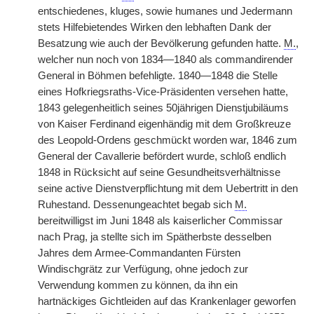
entschiedenes, kluges, sowie humanes und Jedermann
stets Hilfebietendes Wirken den lebhaften Dank der
Besatzung wie auch der Bevölkerung gefunden hatte.
M.
,
welcher nun noch von 1834—1840 als commandirender
General in Böhmen befehligte. 1840—1848 die Stelle
eines Hofkriegsraths-Vice-Präsidenten versehen hatte,
1843 gelegenheitlich seines 50jährigen Dienstjubiläums
von Kaiser Ferdinand eigenhändig mit dem Großkreuze
des Leopold-Ordens geschmückt worden war, 1846 zum
General der Cavallerie befördert wurde, schloß endlich
1848 in Rücksicht auf seine Gesundheitsverhältnisse
seine active Dienstverpflichtung mit dem Uebertritt in den
Ruhestand. Dessenungeachtet begab sich
M.
bereitwilligst im Juni 1848 als kaiserlicher Commissar
nach Prag, ja stellte sich im Spätherbste desselben
Jahres dem Armee-Commandanten Fürsten
Windischgrätz zur Verfügung, ohne jedoch zur
Verwendung kommen zu können, da ihn ein
hartnäckiges Gichtleiden auf das Krankenlager geworfen