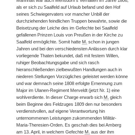
Mannhaft war auch Mensdorff's Verhalten im Jahre 1806,
als er sich zu Saalfeld auf Urlaub befand und den Hof
seines Schwiegervaters vor mancher Unbill der
durchziehenden feindlichen Truppen bewahrte, sowie die
Beisetzung der Leiche des im Gefechte bei Saalfeld
gefallenen Prinzen Louis von Preußen in der Kirche zu
Saalfeld ermöglichte. Somit hatte
M.
schon in jungen
Jahren und bei den verschiedensten Anlässen durch klar
vorliegende Thaten bekundet, daß mit festem Willen,
ruhiger Beobachtungsgabe und sich rasch
hieranschließenden zielbewußten Handlungen auch in
niederen Stellungen Vorzügliches geleistet werden könne
und war demnach seine 1808
|
erfolgte Ernennung zum
Major im Ulanen-Regiment Merveldt (jetzt Nr. 1) eine
wohlverdiente. In dieser Charge erwarb sich
M.
gleich
beim Beginne des Feldzuges 1809 den nur besonders
verdienstvollen, auf eigene Verantwortung hin
unternommenen Leistungen zukommenden Militär-
Maria-Theresien-Orden. Es geschah dies bei Amberg
am 13. April, in welchem Gefechte
M.
aus der ihm