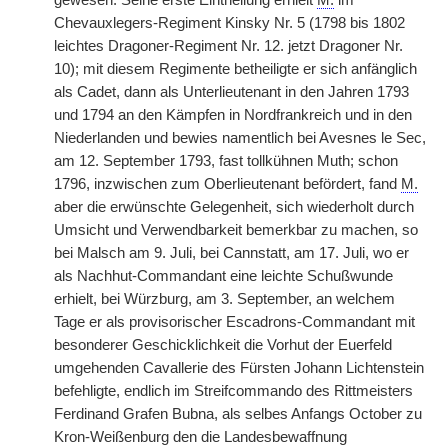
gewesen. Seine erste Eintheilung erhielt
M.
im
Chevauxlegers-Regiment Kinsky Nr. 5 (1798 bis 1802
leichtes Dragoner-Regiment Nr. 12. jetzt Dragoner Nr.
10); mit diesem Regimente betheiligte er sich anfänglich
als Cadet, dann als Unterlieutenant in den Jahren 1793
und 1794 an den Kämpfen in Nordfrankreich und in den
Niederlanden und bewies namentlich bei Avesnes le Sec,
am 12. September 1793, fast tollkühnen Muth; schon
1796, inzwischen zum Oberlieutenant befördert, fand
M.
aber die erwünschte Gelegenheit, sich wiederholt durch
Umsicht und Verwendbarkeit bemerkbar zu machen, so
bei Malsch am 9. Juli, bei Cannstatt, am 17. Juli, wo er
als Nachhut-Commandant eine leichte Schußwunde
erhielt, bei Würzburg, am 3. September, an welchem
Tage er als provisorischer Escadrons-Commandant mit
besonderer Geschicklichkeit die Vorhut der Euerfeld
umgehenden Cavallerie des Fürsten Johann Lichtenstein
befehligte, endlich im Streifcommando des Rittmeisters
Ferdinand Grafen Bubna, als selbes Anfangs October zu
Kron-Weißenburg den die Landesbewaffnung