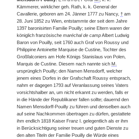
Kämmerer, wirklicher geh. Rath, k. k. General der
Cavallerie, geboren am 24. Jänner 1777 zu Nancy,
†
am
28. Juni 1852 zu Wien, entstammte der seit dem Jahre
1397 baronisirten Familie Pouilly; seine Eltern waren der
königlich französische
maréchal de camp
Albert Ludwig
Baron von Pouilly, seit 1760 auch Graf von Roussy und
Philippine Antoinette Marquise de Custine, Tochter des
Großfalconiers am Hofe Königs Stanislaus von Polen,
Marquis de Custine. Diesem nach nannte sich
M.
ursprünglich Pouilly; den Namen Mensdorff, welcher
jenem eines Dorfes in der Grafschaft Roussy entsprach,
nahm er dagegen 1793 auf Veranlassung seines Vaters
vorsichtshalber an, um nicht erkannt zu werden, falls er
in die Hände
|
der Republikaner fallen sollte; dauernd den
Namen Mensdorff-Pouilly zu führen und denselben auch
auf seine Nachkommen übertragen zu dürfen, gestattete
ihm endlich 1818 Kaiser Franz I. gelegentlich als er ihm
in Berücksichtigung seiner treuen und guten Dienste zu
den alten Titeln der Familie Pouilly die Würde eines