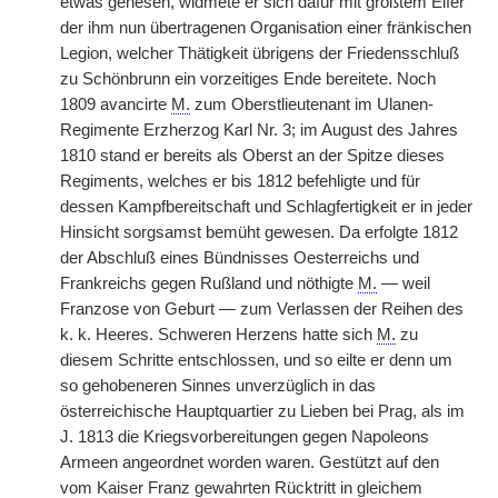
etwas genesen, widmete er sich dafür mit größtem Eifer
der ihm nun übertragenen Organisation einer fränkischen
Legion, welcher Thätigkeit übrigens der Friedensschluß
zu Schönbrunn ein vorzeitiges Ende bereitete. Noch
1809 avancirte
M.
zum Oberstlieutenant im Ulanen-
Regimente Erzherzog Karl Nr. 3; im August des Jahres
1810 stand er bereits als Oberst an der Spitze dieses
Regiments, welches er bis 1812 befehligte und für
dessen Kampfbereitschaft und Schlagfertigkeit er in jeder
Hinsicht sorgsamst bemüht gewesen. Da erfolgte 1812
der Abschluß eines Bündnisses Oesterreichs und
Frankreichs gegen Rußland und nöthigte
M.
— weil
Franzose von Geburt — zum Verlassen der Reihen des
k. k. Heeres. Schweren Herzens hatte sich
M.
zu
diesem Schritte entschlossen, und so eilte er denn um
so gehobeneren Sinnes unverzüglich in das
österreichische Hauptquartier zu Lieben bei Prag, als im
J. 1813 die Kriegsvorbereitungen gegen Napoleons
Armeen angeordnet worden waren. Gestützt auf den
vom Kaiser Franz gewahrten Rücktritt in gleichem