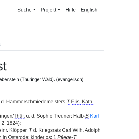
Suche
Projekt
Hilfe
English
e
st
ebenstein (Thüringer Wald).
(evangelisch)
 d. Hammerschmiedemeisters-
T
Elis.
Kath.
ingen/
Thür.
u. d. Sophie Treuner; Halb-
B
Karl
, 2, 1824);
inr.
Klöpper,
T
d. Kriegsrats Carl
Wilh.
Adolph
 in Osterode; kinderlos; 1
Pflege-T
;