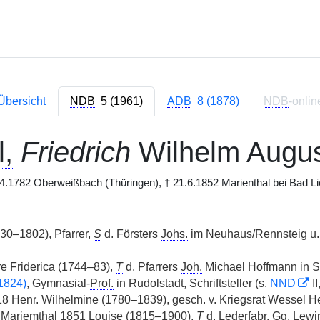
Übersicht
NDB
5 (1961)
ADB
8 (1878)
NDB
-onlin
l,
Friedrich
Wilhelm Augu
4.1782 Oberweißbach (Thüringen),
†
21.6.1852 Marienthal bei Bad Li
30–1802), Pfarrer,
S
d. Försters
Johs.
im Neuhaus/Rennsteig u.
e Friderica (1744–83),
T
d. Pfarrers
Joh.
Michael Hoffmann in S
1824)
, Gymnasial-
Prof.
in Rudolstadt, Schriftsteller (s.
NND
II
818
Henr.
Wilhelmine (1780–1839),
gesch.
v.
Kriegsrat Wessel
He
) Mariemthal 1851 Louise (1815–1900),
T
d.
Lederfabr.
Gg.
Lewin