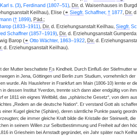
Karl s. (3)
,
Ferdinand (1807–51)
,
Dir.
d. Waisenhauses in Burgd
ehungsanstalt Keilhau), Elise (
⚭
Siegfr.
Schaffner,
†
1877
,
Dir.
d
mann (
†
1899)
,
Päd.
;
arop (1833–1911)
,
Dir.
d. Erziehungsanstalt Keilhau,
Siegfr.
Sch
red Schaffner (1857–1919)
,
Dir.
d. Erziehungsanstalt Gumperda
ig Barop (
⚭
Otto Wächter, 1863–1922
,
Dir.
d. Erziehungsanstal
r.
d. Erziehungsanstalt Keilhau).
st der Mutter beschattete
F.
s Kindheit. Durch Einfluß der Stiefmutter 
wegen in Jena, Göttingen und Berlin zum Studium, vornehmlich der
en wurde. Als Hauslehrer in Frankfurt am Main (1806-10) lernte er di
 in dessen Institut Yverdon, trennte sich dann aber endgültig von ih
arf er 1811 ein eignes Weltbild, das „sphärische Gesetz“, von dem a
Fichtes „Redem an die deutsche Nation“. Er verstand Gott als schaffen
einer Kugel gleiche (Sphäre), deren sämtliche Punkte paarig geordn
zeugten; die immer gleiche Kraft bilde die Kristalle der Steinwelt, di
hen in seinem Willen zur Selbstbestimmung und Freiheit auf den hö
1816 in Griesheim bei Arnstadt gegründet, ein Jahr später nach Keilh