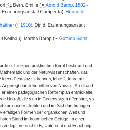
orf
Kt.
Bern, Emilie (
⚭
Arnold Barop, 1802–
. Erziehungsanstalt Gumperda),
Henriette
affner (
†
1910)
,
Dir.
d. Erziehungsanstalt
;
t Keilhau), Martha Barop (
⚭
Gottlieb Gerst,
wurde er für einen praktischen Beruf bestimmt und
 Mathematik und der Naturwissenschaften, das
e Ideen Pestalozzis kennen, lebte 2 Jahre mit
m. Angeregt durch Schriften von Novalis, Arndt und
us er einen pädagogischen Reformplan entwickelte,
de Urkraft, die sich in Gegensätzen offenbare, so
et zueinander strebten und im Sichdurchdringen
e vielfältigen Formen der organischen Welt und
chsten Stand im kosmischen Gefüge. In einer
au verlegt, versuchte
F.
, Unterricht und Erziehung