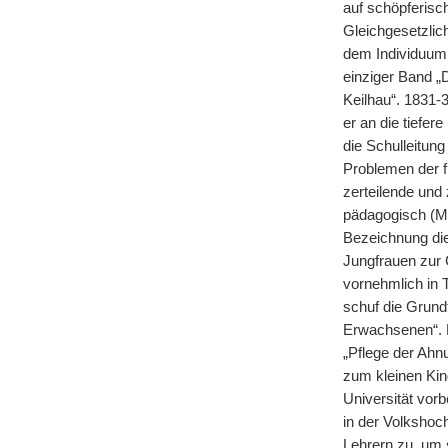
auf schöpferisc
Gleichgesetzlic
dem Individuum 
einziger Band „
Keilhau“. 1831-
er an die tiefe
die Schulleitun
Problemen der f
zerteilende und
pädagogisch (Mu
Bezeichnung dies
Jungfrauen zur 
vornehmlich in 
schuf die Grund
Erwachsenen“. D
„Pflege der Ahnu
zum kleinen Kin
Universität vor
in der Volkshoc
Lehrern zu, um 