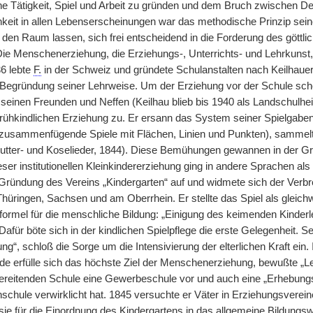
he Tätigkeit, Spiel und Arbeit zu gründen und dem Bruch zwischen 
hkeit in allen Lebenserscheinungen war das methodische Prinzip sein
den Raum lassen, sich frei entscheidend in die Forderung des göttli
Die Menschenerziehung, die Erziehungs-, Unterrichts- und Lehrkunst,
36 lebte
F.
in der Schweiz und gründete Schulanstalten nach Keilhaue
re Begründung seiner Lehrweise. Um der Erziehung vor der Schule scho
g seinen Freunden und Neffen (Keilhau blieb bis 1940 als Landschulh
rühkindlichen Erziehung zu. Er ersann das System seiner Spielgaben 
 zusammenfügende Spiele mit Flächen, Linien und Punkten), sammelte
tter- und Koselieder, 1844). Diese Bemühungen gewannen in der Gr
er institutionellen Kleinkindererziehung ging in andere Sprachen als
Gründung des Vereins „Kindergarten“ auf und widmete sich der Verbrei
Thüringen, Sachsen und am Oberrhein. Er stellte das Spiel als gleich
formel für die menschliche Bildung: „Einigung des keimenden Kinder
afür böte sich in der kindlichen Spielpflege die erste Gelegenheit. 
ng“, schloß die Sorge um die Intensivierung der elterlichen Kraft ein
de erfülle sich das höchste Ziel der Menschenerziehung, bewußte „L
bereitenden Schule eine Gewerbeschule vor und auch eine „Erhebungsa
hschule verwirklicht hat. 1845 versuchte er Väter in Erziehungsvere
sie für die Einordnung des Kindergartens in das allgemeine Bildungs