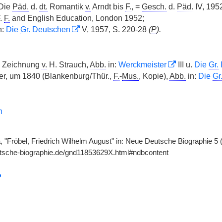
 Die
Päd.
d.
dt.
Romantik
v.
Arndt bis
F.
, =
Gesch.
d.
Päd.
IV, 195
F.
F.
and English Education, London 1952;
n:
Die
Gr.
Deutschen
V, 1957, S. 220-28
(
P
).
Zeichnung
v.
H. Strauch,
Abb.
in:
Werckmeister
III u.
Die
Gr.
er, um 1840 (Blankenburg/Thür.,
F.
-
Mus.
, Kopie),
Abb.
in:
Die
Gr
n
, "Fröbel, Friedrich Wilhelm August" in: Neue Deutsche Biographie 5 
utsche-biographie.de/gnd11853629X.html#ndbcontent