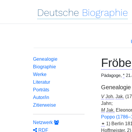
Deutsche
Biographie
Fröbe
Genealogie
Biographie
Werke
Pädagoge,
*
21.
Literatur
Genealogie
Porträts
V
Joh.
Jak.
(17
Autor/in
Jahn;
Zitierweise
M
Jak.
Eleonor
Poppo (1786–
Netzwerk
⚭
1) Berlin 1
RDF
Hoffmeister, 2