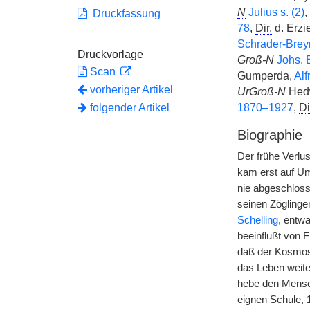
N
Julius s. (2)
,
Druckfassung
78
,
Dir.
d. Erzi
Schrader-Brey
Druckvorlage
Groß-N
Johs.
B
Scan
Gumperda,
Alf
vorheriger Artikel
UrGroß-N
Hedw
folgender Artikel
1870–1927
,
Di
Biographie
Der frühe Verlu
kam erst auf Um
nie abgeschloss
seinen Zöglingen
Schelling
, entw
beeinflußt von 
daß der Kosmos 
das Leben weiter
hebe den
|
Mensc
eignen Schule, 