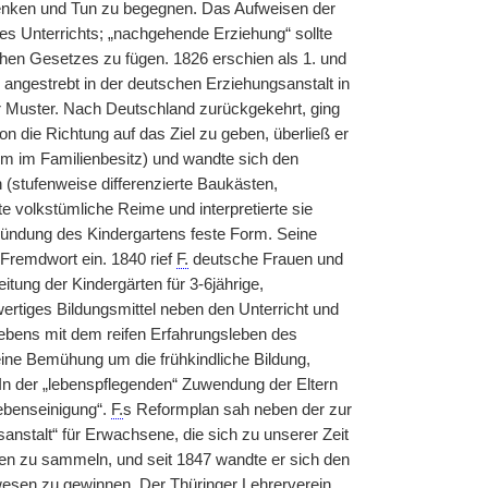
Denken und Tun zu begegnen. Das Aufweisen der
es Unterrichts; „nachgehende Erziehung“ sollte
chen Gesetzes zu fügen. 1826 erschien als 1. und
 angestrebt in der deutschen Erziehungsanstalt in
r Muster. Nach Deutschland zurückgekehrt, ging
n die Richtung auf das Ziel zu geben, überließ er
eim im Familienbesitz) und wandte sich den
(stufenweise differenzierte Baukästen,
 volkstümliche Reime und interpretierte sie
ündung des Kindergartens feste Form. Seine
 Fremdwort ein. 1840 rief
F.
deutsche Frauen und
tung der Kindergärten für 3-6jährige,
wertiges Bildungsmittel neben den Unterricht und
lebens mit dem reifen Erfahrungsleben des
Seine Bemühung um die frühkindliche Bildung,
. In der „lebenspflegenden“ Zuwendung der Eltern
ebenseinigung“.
F.
s Reformplan sah neben der zur
nstalt“ für Erwachsene, die sich zu unserer Zeit
inen zu sammeln, und seit 1847 wandte er sich den
wesen zu gewinnen. Der Thüringer Lehrerverein