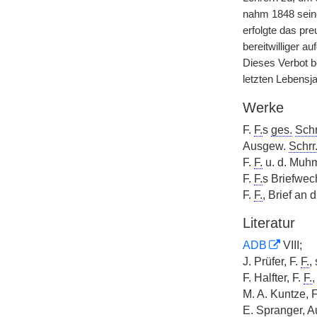
nahm 1848 seine
erfolgte das pr
bereitwilliger 
Dieses Verbot b
letzten Lebensj
Werke
F.
F.
s
ges.
Schr
Ausgew.
Schrr
F.
F.
u. d. Muh
F.
F.
s Briefwec
F.
F.
, Brief an 
Literatur
ADB
VIII;
J. Prüfer, F.
F.
,
F. Halfter, F.
F.
M. A. Kuntze, 
E. Spranger, A