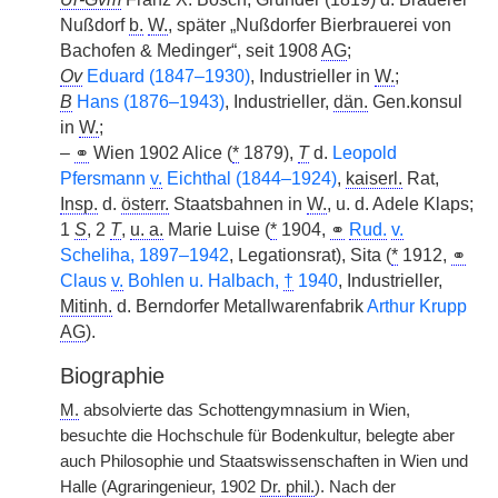
Nußdorf
b.
W.
, später „Nußdorfer Bierbrauerei von
Bachofen & Medinger“, seit 1908
AG
;
Ov
Eduard (1847–1930)
, Industrieller in
W.
;
B
Hans (1876–1943)
, Industrieller,
dän.
Gen.konsul
in
W.
;
–
⚭
Wien 1902 Alice (
*
1879),
T
d.
Leopold
Pfersmann
v.
Eichthal (1844–1924)
,
kaiserl.
Rat,
Insp.
d.
österr.
Staatsbahnen in
W.
, u. d. Adele Klaps;
1
S
, 2
T
,
u. a.
Marie Luise (
*
1904,
⚭
Rud.
v.
Scheliha, 1897–1942
, Legationsrat), Sita (
*
1912,
⚭
Claus
v.
Bohlen u. Halbach,
†
1940
, Industrieller,
Mitinh.
d. Berndorfer Metallwarenfabrik
Arthur Krupp
AG
).
Biographie
M.
absolvierte das Schottengymnasium in Wien,
besuchte die Hochschule für Bodenkultur, belegte aber
auch Philosophie und Staatswissenschaften in Wien und
Halle (Agraringenieur, 1902
Dr. phil.
). Nach der