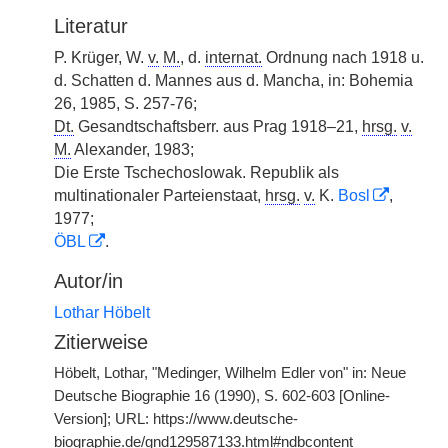
Literatur
P. Krüger, W.
v.
M.
, d.
internat.
Ordnung nach 1918 u.
d. Schatten d. Mannes aus d. Mancha, in: Bohemia
26, 1985, S. 257-76;
Dt.
Gesandtschaftsberr. aus Prag 1918–21,
hrsg.
v.
M.
Alexander, 1983;
Die Erste Tschechoslowak. Republik als
multinationaler Parteienstaat,
hrsg.
v.
K.
Bosl
,
1977;
ÖBL
.
Autor/in
Lothar Höbelt
Zitierweise
Höbelt, Lothar, "Medinger, Wilhelm Edler von" in: Neue
Deutsche Biographie 16 (1990), S. 602-603 [Online-
Version]; URL: https://www.deutsche-
biographie.de/gnd129587133.html#ndbcontent