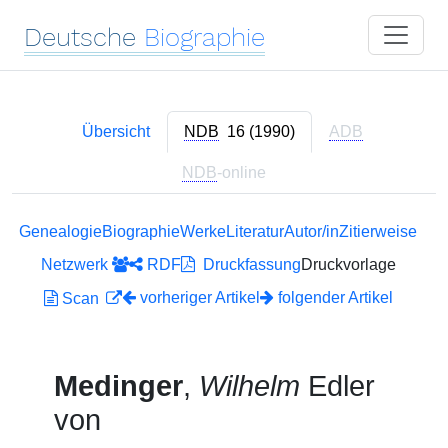
Deutsche
Biographie
Übersicht
NDB
16 (1990)
ADB
NDB
-online
Genealogie
Biographie
Werke
Literatur
Autor/in
Zitierweise
Netzwerk
RDF
Druckfassung
Druckvorlage
vorheriger Artikel
folgender Artikel
Scan
Medinger
,
Wilhelm
Edler
von