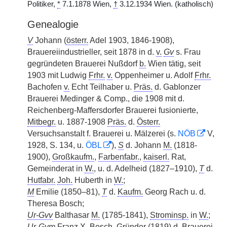
Politiker,
*
7.1.1878 Wien,
†
3.12.1934 Wien. (katholisch)
Genealogie
V
Johann (
österr.
Adel 1903, 1846-1908),
Brauereiindustrieller, seit 1878 in d.
v.
Gv
s. Frau
gegründeten Brauerei Nußdorf
b.
Wien tätig, seit
1903 mit Ludwig
Frhr.
v.
Oppenheimer u. Adolf
Frhr.
Bachofen
v.
Echt Teilhaber u.
Präs.
d. Gablonzer
Brauerei Medinger & Comp., die 1908 mit d.
Reichenberg-Maffersdorfer Brauerei fusionierte,
Mitbegr.
u. 1887-1908
Präs.
d.
Österr.
Versuchsanstalt f. Brauerei u. Mälzerei (s.
NÖB
V,
1928, S. 134, u.
ÖBL
),
S
d. Johann
M.
(1818-
1900),
Großkaufm.
,
Farbenfabr.
,
kaiserl.
Rat,
Gemeinderat in
W.
, u. d. Adelheid (1827–1910),
T
d.
Hutfabr.
Joh.
Huberth in
W.
;
M
Emilie (1850–81),
T
d.
Kaufm.
Georg Rach u. d.
Theresa Bosch;
Ur-Gvv
Balthasar
M.
(1785-1841),
Strominsp.
in
W.
;
Ur-Gvm
Franz X. Bosch, Gründer (1819) d. Brauerei