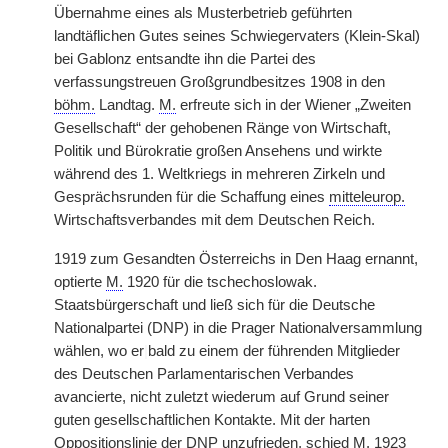
Übernahme eines als Musterbetrieb geführten
landtäflichen Gutes seines Schwiegervaters (Klein-Skal)
bei Gablonz entsandte ihn die Partei des
verfassungstreuen Großgrundbesitzes 1908 in den
böhm.
Landtag.
M.
erfreute sich in der Wiener „Zweiten
Gesellschaft“ der gehobenen Ränge von Wirtschaft,
Politik und Bürokratie großen Ansehens und wirkte
während des 1. Weltkriegs in mehreren Zirkeln und
Gesprächsrunden für die Schaffung eines
mitteleurop.
Wirtschaftsverbandes mit dem Deutschen Reich.
1919 zum Gesandten Österreichs in Den Haag ernannt,
optierte
M.
1920 für die tschechoslowak.
Staatsbürgerschaft und ließ sich für die Deutsche
Nationalpartei (DNP) in die Prager Nationalversammlung
wählen, wo er
|
bald zu einem der führenden Mitglieder
des Deutschen Parlamentarischen Verbandes
avancierte, nicht zuletzt wiederum auf Grund seiner
guten gesellschaftlichen Kontakte. Mit der harten
Oppositionslinie der DNP unzufrieden, schied
M.
1923