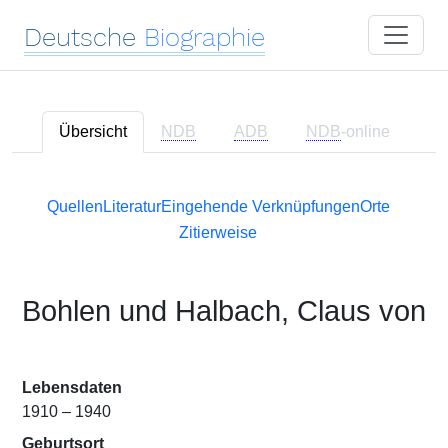
Deutsche
Biographie
Übersicht
NDB
ADB
NDB
-online
Quellen
Literatur
Eingehende Verknüpfungen
Orte
Zitierweise
Bohlen und Halbach, Claus von
Lebensdaten
1910 – 1940
Geburtsort