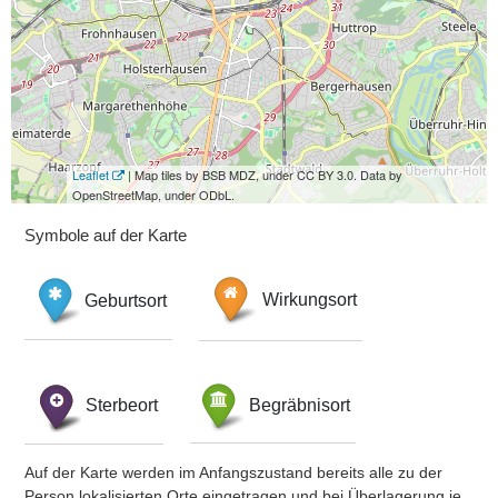
Leaflet
| Map tiles by BSB MDZ, under CC BY 3.0. Data by
OpenStreetMap, under ODbL.
Symbole auf der Karte
Geburtsort
Wirkungsort
Sterbeort
Begräbnisort
Auf der Karte werden im Anfangszustand bereits alle zu der
Person lokalisierten Orte eingetragen und bei Überlagerung je