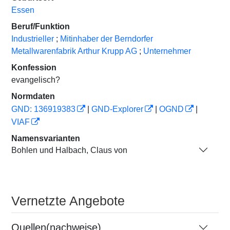
Essen
Beruf/Funktion
Industrieller
;
Mitinhaber der Berndorfer
Metallwarenfabrik Arthur Krupp AG
;
Unternehmer
Konfession
evangelisch?
Normdaten
GND: 136919383
|
GND-Explorer
|
OGND
|
VIAF
Namensvarianten
Bohlen und Halbach, Claus von
Vernetzte Angebote
Quellen(nachweise)