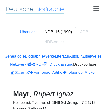
Deutsche
Biographie
Übersicht
NDB
16 (1990)
ADB
NDB
-online
Genealogie
Biographie
Werke
Literatur
Autor/in
Zitierweise
Netzwerk
RDF
Druckfassung
Druckvorlage
vorheriger Artikel
folgender Artikel
Scan
Mayr
,
Rupert Ignaz
Komponist,
*
vermutlich 1646 Schärding,
†
7.2.1712
Freising. (katholisch)