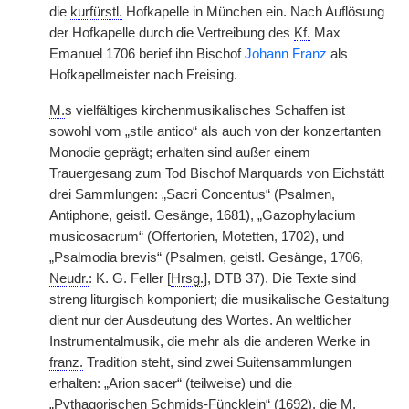
die
kurfürstl.
Hofkapelle in München ein. Nach Auflösung
der Hofkapelle durch die Vertreibung des
Kf.
Max
Emanuel 1706 berief ihn Bischof
Johann Franz
als
Hofkapellmeister nach Freising.
M.
s vielfältiges kirchenmusikalisches Schaffen ist
sowohl vom „stile antico“ als auch von der konzertanten
Monodie geprägt; erhalten sind außer einem
Trauergesang zum Tod Bischof Marquards von Eichstätt
drei Sammlungen: „Sacri Concentus“ (Psalmen,
Antiphone, geistl. Gesänge, 1681), „Gazophylacium
musicosacrum“ (Offertorien, Motetten, 1702), und
„Psalmodia brevis“ (Psalmen, geistl. Gesänge, 1706,
Neudr.
: K. G. Feller [
Hrsg.
], DTB 37). Die Texte sind
streng liturgisch komponiert; die musikalische Gestaltung
dient nur der Ausdeutung des Wortes. An weltlicher
Instrumentalmusik, die mehr als die anderen Werke in
franz.
Tradition steht, sind zwei Suitensammlungen
erhalten: „Arion sacer“ (teilweise) und die
„Pythagorischen Schmids-Füncklein“ (1692), die
M.