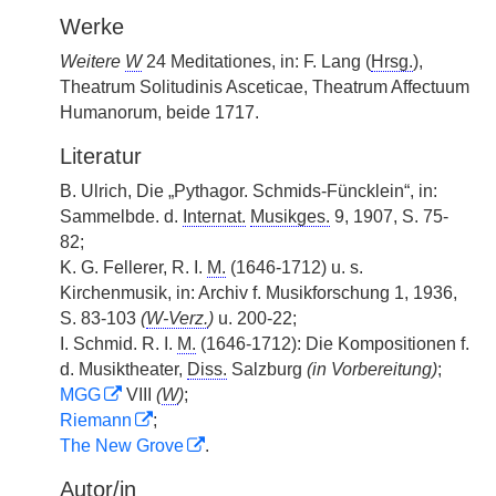
Werke
Weitere
W
24 Meditationes, in: F. Lang (
Hrsg.
),
Theatrum Solitudinis Asceticae, Theatrum Affectuum
Humanorum, beide 1717.
Literatur
B. Ulrich, Die „Pythagor. Schmids-Füncklein“, in:
Sammelbde. d.
Internat.
Musikges.
9, 1907, S. 75-
82;
K. G. Fellerer, R. I.
M.
(1646-1712) u. s.
Kirchenmusik, in: Archiv f. Musikforschung 1, 1936,
S. 83-103
(
W-Verz.
)
u. 200-22;
I. Schmid. R. I.
M.
(1646-1712): Die Kompositionen f.
d. Musiktheater,
Diss.
Salzburg
(in Vorbereitung)
;
MGG
VIII
(
W
)
;
Riemann
;
The New Grove
.
Autor/in