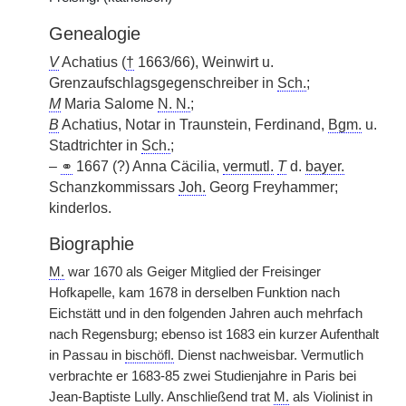
Genealogie
V
Achatius (
†
1663/66), Weinwirt u.
Grenzaufschlagsgegenschreiber in
Sch.
;
M
Maria Salome
N. N.
;
B
Achatius, Notar in Traunstein, Ferdinand,
Bgm.
u.
Stadtrichter in
Sch.
;
–
⚭
1667 (?) Anna Cäcilia,
vermutl.
T
d.
bayer.
Schanzkommissars
Joh.
Georg Freyhammer;
kinderlos.
Biographie
M.
war 1670 als Geiger Mitglied der Freisinger
Hofkapelle, kam 1678 in derselben Funktion nach
Eichstätt und in den folgenden Jahren auch mehrfach
nach Regensburg; ebenso ist 1683 ein kurzer Aufenthalt
in Passau in
bischöfl.
Dienst nachweisbar. Vermutlich
verbrachte er 1683-85 zwei Studienjahre in Paris bei
Jean-Baptiste Lully. Anschließend trat
M.
als Violinist in