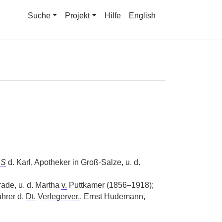
Suche
Projekt
Hilfe
English
,
S
d. Karl, Apotheker in Groß-Salze, u. d.
ade, u. d. Martha
v.
Puttkamer (1856–1918);
hrer d.
Dt.
Verlegerver.
, Ernst Hudemann,