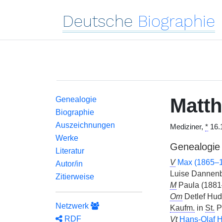
Deutsche
Biographie
Matt
Genealogie
Biographie
Auszeichnungen
Mediziner,
*
16.
Werke
Genealogie
Literatur
V
Max (1865–
Autor/in
Luise Dannenb
Zitierweise
M
Paula (1881
Om
Detlef Hud
Netzwerk
Kaufm.
in
St.
P
RDF
Vt
Hans-Olaf 