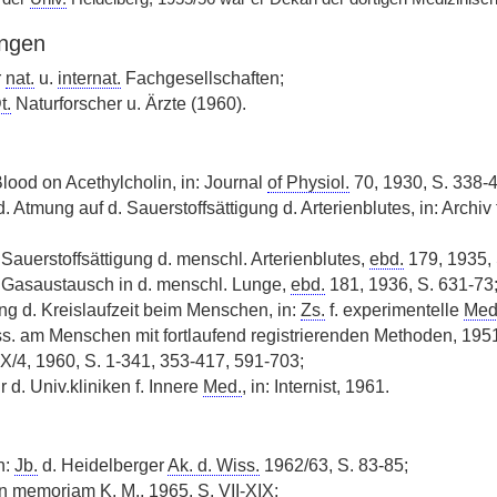
ngen
r
nat.
u.
internat.
Fachgesellschaften;
t.
Naturforscher u. Ärzte (1960).
Blood on Acethylcholin, in: Journal
of Physiol.
70, 1930, S. 338-4
d. Atmung auf d. Sauerstoffsättigung d. Arterienblutes, in: Archiv
 Sauerstoffsättigung d. menschl. Arterienblutes,
ebd.
179, 1935, 
 Gasaustausch in d. menschl. Lunge,
ebd.
181, 1936, S. 631-73
g d. Kreislaufzeit beim Menschen, in:
Zs.
f. experimentelle
Med
ss. am Menschen mit fortlaufend registrierenden Methoden, 195
 IX/4, 1960, S. 1-341, 353-417, 591-703;
r d. Univ.kliniken f. Innere
Med.
, in: Internist, 1961.
n:
Jb.
d. Heidelberger
Ak. d. Wiss.
1962/63, S. 83-85;
 In memoriam K.
M.
, 1965, S. VII-XIX;