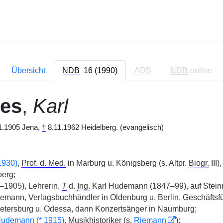
Übersicht
NDB
16 (1990)
ADB
NDB
-online
hes
,
Karl
1.1905 Jena,
†
8.11.1962 Heidelberg. (evangelisch)
1930)
,
Prof. d. Med.
in Marburg u. Königsberg (s. Altpr.
Biogr.
III)
erg;
–1905), Lehrerin,
T
d.
Ing.
Karl Hudemann (1847–99), auf Steinr
emann, Verlagsbuchhändler in Oldenburg u. Berlin, Geschäftsfü
etersburg u. Odessa, dann Konzertsänger in Naumburg;
Hudemann (
*
1915)
, Musikhistoriker (s.
Riemann
);