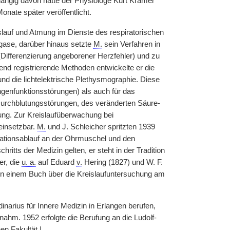
ngig davon hatte der Physiologe Kurt Kramer
onate später veröffentlicht.
islauf und Atmung im Dienste des respiratorischen
tgase, darüber hinaus setzte
M.
sein Verfahren in
(Differenzierung angeborener Herzfehler) und zu
end registrierende Methoden entwickelte er die
und die lichtelektrische Plethysmographie. Diese
genfunktionsstörungen) als auch für das
urchblutungsstörungen, des veränderten Säure-
ng. Zur Kreislaufüberwachung bei
einsetzbar.
M.
und J. Schleicher spritzten 1939
rationsablauf an der Ohrmuschel und den
hritts der Medizin gelten, er steht in der Tradition
r, die
u. a.
auf Eduard
v.
Hering (1827) und W. F.
in einem Buch über die Kreislaufuntersuchung am
narius für Innere Medizin in Erlangen berufen,
rnahm. 1952 erfolgte die Berufung an die Ludolf-
en Fakultät.
|