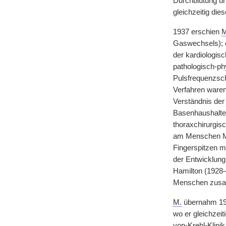
Durchblutung un
gleichzeitig die
1937 erschien
M
Gaswechsels); e
der kardiologis
pathologisch-phy
Pulsfrequenzsch
Verfahren waren
Verständnis de
Basenhaushaltes
thoraxchirurgisc
am Menschen Met
Fingerspitzen mi
der Entwicklung
Hamilton (1928–
Menschen zus
M.
übernahm 1945
wo er gleichzeit
von-Krehl-Klini