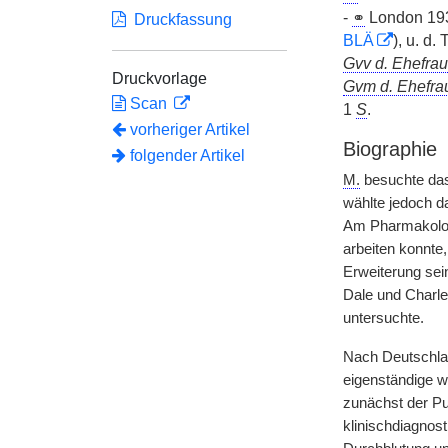
-
⚭
London 193
Druckfassung
BLÄ
), u. d.
Gvv d. Ehefrau
Druckvorlage
Gvm d. Ehefra
Scan
1
S
.
vorheriger Artikel
Biographie
folgender Artikel
M.
besuchte das
wählte jedoch d
Am Pharmakologi
arbeiten konnte
Erweiterung sein
Dale und Charle
untersuchte.
Nach Deutschlan
eigenständige w
zunächst der Pup
klinischdiagnos