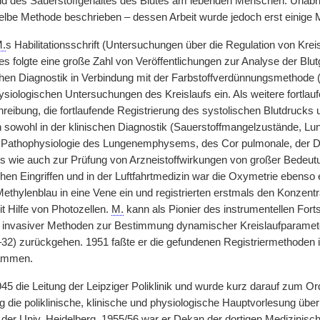
d des Sauerstoffgehaltes des Blutes am lebenden Menschen. Unabhä
selbe Methode beschrieben – dessen Arbeit wurde jedoch erst einige M
.
s Habilitationsschrift (Untersuchungen über die Regulation von Kre
s folgte eine große Zahl von Veröffentlichungen zur Analyse der Blu
chen Diagnostik in Verbindung mit der Farbstoffverdünnungsmethode 
siologischen Untersuchungen des Kreislaufs ein. Als weitere fortlauf
reibung, die fortlaufende Registrierung des systolischen Blutdrucks 
 sowohl in der klinischen Diagnostik (Sauerstoffmangelzustände, Lun
r Pathophysiologie des Lungenemphysems, des Cor pulmonale, der D
 wie auch zur Prüfung von Arzneistoffwirkungen von großer Bedeutu
hen Eingriffen und in der Luftfahrtmedizin war die Oxymetrie ebenso 
hylenblau in eine Vene ein und registrierten erstmals den Konzent
t Hilfe von Photozellen.
M.
kann als Pionier des instrumentellen Fortsc
 invasiver Methoden zur Bestimmung dynamischer Kreislaufparamete
32) zurückgehen. 1951 faßte er die gefundenen Registriermethoden 
ammen.
 die Leitung der Leipziger Poliklinik und wurde kurz darauf zum Ordi
ig die poliklinische, klinische und physiologische Hauptvorlesung übe
k der
Univ.
Heidelberg, 1955/56 war er Dekan der dortigen Medizinisch