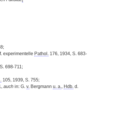
8;
 f. experimentelle
Pathol.
176, 1934, S. 683-
S. 698-711;
;
.
105, 1939, S. 755;
1,
auch
in: G.
v.
Bergmann
u. a.
,
Hdb.
d.