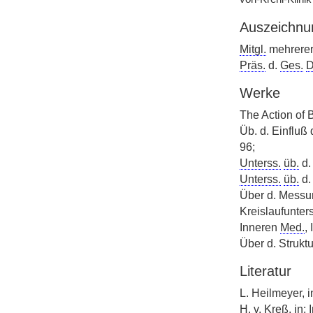
Auszeichnu
Mitgl.
mehrere
Präs.
d.
Ges.
D
Werke
The Action of 
Üb. d. Einfluß 
96;
Unterss.
üb.
d.
Unterss.
üb.
d.
Über d. Messun
Kreislaufunter
Inneren
Med.
,
Über d. Struktu
Literatur
L. Heilmeyer, i
H.
v.
Kreß, in: