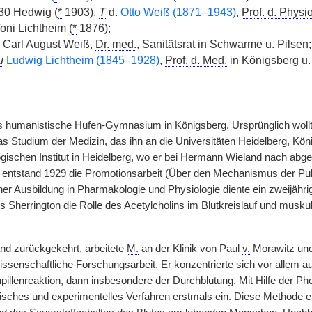
0 Hedwig (
*
1903),
T
d.
Otto Weiß (1871–1943)
,
Prof. d. Physio
 Toni Lichtheim (
*
1876);
Carl August Weiß,
Dr. med.
, Sanitätsrat in Schwarme u. Pilsen;
u
Ludwig Lichtheim (1845–1928)
,
Prof. d. Med.
in Königsberg u. 
 humanistische Hufen-Gymnasium in Königsberg. Ursprünglich wollte
as Studium der Medizin, das ihn an die Universitäten Heidelberg, Kö
schen Institut in Heidelberg, wo er bei Hermann Wieland nach abg
, entstand 1929 die Promotionsarbeit (Über den Mechanismus der P
er Ausbildung in Pharmakologie und Physiologie diente ein zweijährig
s Sherrington die Rolle des Acetylcholins im Blutkreislauf und mus
d zurückgekehrt, arbeitete
M.
an der Klinik von Paul
v.
Morawitz und 
issenschaftliche Forschungsarbeit. Er konzentrierte sich vor allem a
illenreaktion, dann insbesondere der Durchblutung. Mit Hilfe der Pho
tisches und experimentelles Verfahren erstmals ein. Diese Methode e