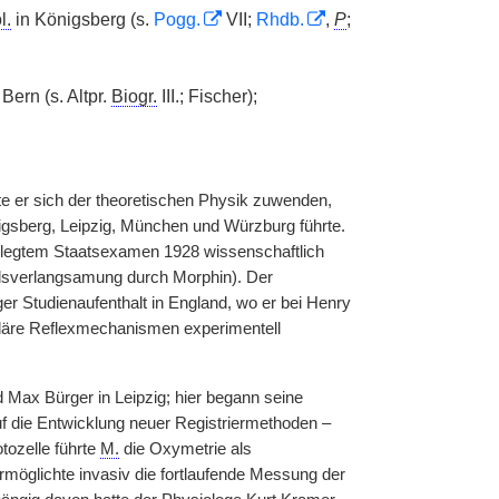
l.
in Königsberg (s.
Pogg.
VII;
Rhdb.
,
P
;
Bern (s. Altpr.
Biogr.
III.; Fischer);
 er sich der theoretischen Physik zuwenden,
nigsberg, Leipzig, München und Würzburg führte.
elegtem Staatsexamen 1928 wissenschaftlich
ulsverlangsamung durch Morphin). Der
er Studienaufenthalt in England, wo er bei Henry
kuläre Reflexmechanismen experimentell
Max Bürger in Leipzig; hier begann seine
uf die Entwicklung neuer Registriermethoden –
tozelle führte
M.
die Oxymetrie als
rmöglichte invasiv die fortlaufende Messung der