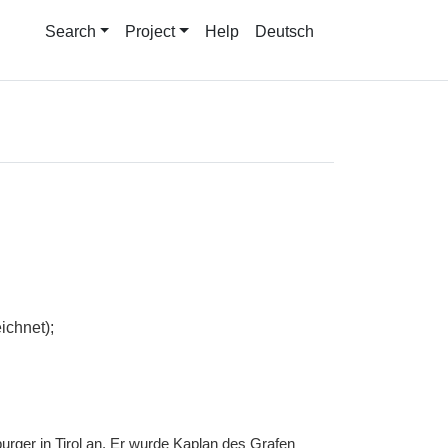
Search
Project
Help
Deutsch
ichnet);
urger in Tirol an. Er wurde Kaplan des Grafen