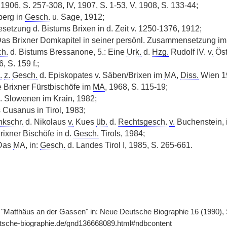
, 1906, S. 257-308, IV, 1907, S. 1-53, V, 1908, S. 133-44;
berg in
Gesch.
u. Sage, 1912;
esetzung d. Bistums Brixen in d. Zeit
v.
1250-1376, 1912;
, Das Brixner Domkapitel in seiner persönl. Zusammensetzung i
h.
d. Bistums Bressanone, 5.: Eine
Urk.
d.
Hzg.
Rudolf IV.
v.
Öst
, S. 159 f.;
.
z.
Gesch.
d. Episkopates
v.
Säben/Brixen im
MA
,
Diss.
Wien 
e Brixner Fürstbischöfe im
MA
, 1968, S. 115-19;
. Slowenen im Krain, 1982;
 Cusanus in Tirol, 1983;
kschr.
d. Nikolaus
v.
Kues
üb.
d.
Rechtsgesch.
v.
Buchenstein, i
rixner Bischöfe in d.
Gesch.
Tirols, 1984;
 Das
MA
, in:
Gesch.
d. Landes Tirol I, 1985, S. 265-661.
"Matthäus an der Gassen" in: Neue Deutsche Biographie 16 (1990), S
utsche-biographie.de/gnd136668089.html#ndbcontent