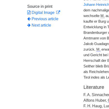
Johann Heinric
Source in print
dem nachmalige
Digital Image
wechselte
M.
au
Previous article
kaufte er Burg u
Next article
Entwicklung in 
Brandenburger d
Amtmann von Bel
Jakob Guadagnin
zurück.
M.
erwar
und Gericht bei
Herrschaft der 
Seither blieb Br
als Reichslehen
Tirol indes als
Literature
F. A. Sinnache
Alfons Huber,
F. H. Haug, Lu