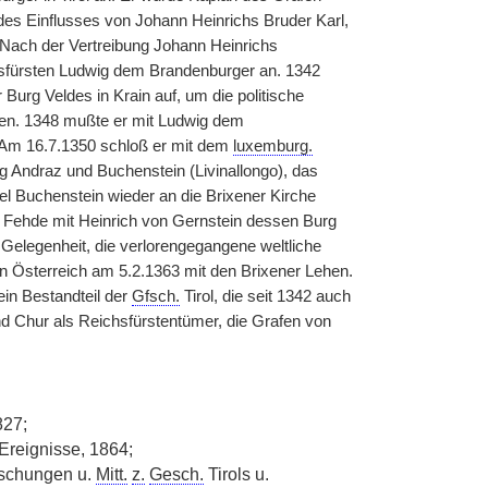
des Einflusses von Johann Heinrichs Bruder Karl,
Nach der Vertreibung Johann Heinrichs
esfürsten Ludwig dem Brandenburger an. 1342
 Burg Veldes in Krain auf, um die politische
rten. 1348 mußte er mit Ludwig dem
 Am 16.7.1350 schloß er mit dem
luxemburg.
 Andraz und Buchenstein (Livinallongo), das
l Buchenstein wieder an die Brixener Kirche
 Fehde mit Heinrich von Gernstein dessen Burg
 Gelegenheit, die verlorengegangene weltliche
von Österreich am 5.2.1363 mit den Brixener Lehen.
ein Bestandteil der
Gfsch.
Tirol, die seit 1342 auch
nd Chur als Reichsfürstentümer, die Grafen von
827;
 Ereignisse, 1864;
orschungen u.
Mitt.
z.
Gesch.
Tirols u.