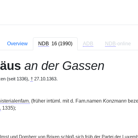
Overview
NDB
16 (1990)
ADB
NDB
-online
häus
an der Gassen
en (seit 1336),
†
27.10.1363.
isterialenfam.
(früher irrtüml. mit d. Fam.namen
Konzmann
beze
.
1335);
 Imst und Domherr von Brixen schloß sich früh der Partei der Luxemb