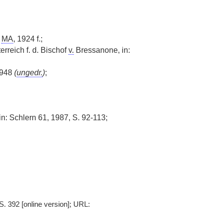
m
MA
, 1924 f.;
erreich f. d. Bischof
v.
Bressanone, in:
1948
(
ungedr.
)
;
n: Schlern 61, 1987, S. 92-113;
. 392 [online version]; URL: