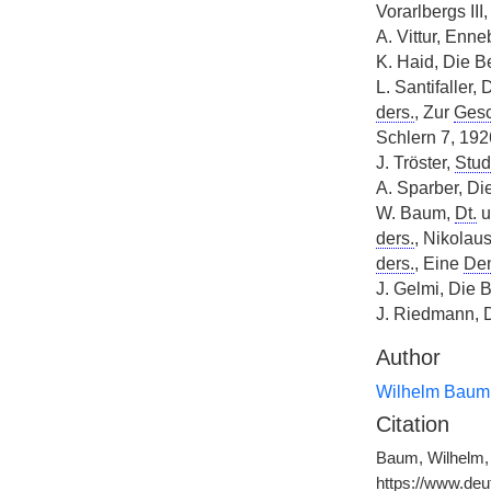
Vorarlbergs III
A. Vittur, Enne
K. Haid, Die B
L. Santifaller
ders.
, Zur
Gesc
Schlern 7, 1926
J. Tröster,
Stud
A. Sparber, Di
W. Baum,
Dt.
u
ders.
, Nikolaus
ders.
, Eine
Den
J. Gelmi, Die B
J. Riedmann,
Author
Wilhelm Baum
Citation
Baum, Wilhelm, 
https://www.de