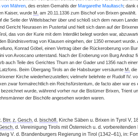
h von Mähren
, des ersten Gemahls der
Margarethe Maultasch
; dank 
n Kaiser, wurde
M.
am 20.11.1336 zum Bischof von Brixen gewählt. 
f die Seite der Wittelsbacher über und schloß sich dem neuen Land
nd Gericht Neurasen im Pustertal und hielt sich dann auf der Brixener
Tirol, das von der Kurie mit dem Interdikt belegt worden war, abzuwa
en Bündnisvertrag von Klausen eingehen, der 1350 erneuert wurde.
luno, Konrad Göbel, einen Vertrag über die Rückeroberung von Burg
i von Avoscano unterstand. Nach der Eroberung von Burg Andraz fie
b auch Teile des Gerichtes Thurn an der Gader und 1356 nach einer
 Latzfons. Beim Übergang Tirols an die Habsburger versäumte
M.
die
Brixener Kirche wiederherzustellen; vielmehr belehnte er Rudolf IV. 
ixen zwar formalrechtlich ein Reichsfürstentum, de facto aber war es 
 bezeichnet wurde, während vorher nur die Bistümer Brixen, Trient u
 Lehnsmänner der Bischöfe angesehen worden waren.
r,
Btrr.
z.
Gesch.
d.
bischöfl.
Kirche Säben u. Brixen in Tyrol V, 1
Gesch.
d. Vereinigung Tirols mit Österreich u. d. vorbereitenden
dwig V. d. Brandenburgers Regierung in Tirol (1342–61), in: F