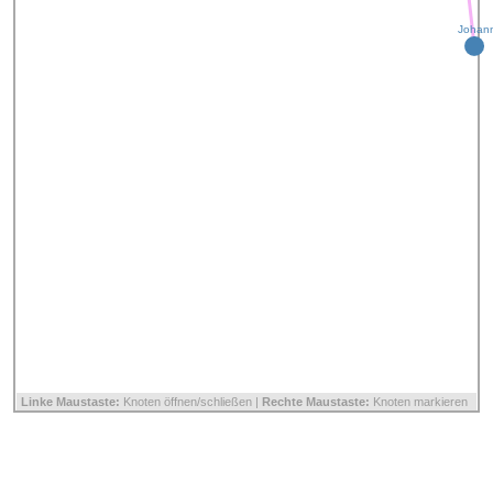
Johann
Linke Maustaste:
Knoten öffnen/schließen |
Rechte Maustaste:
Knoten markieren