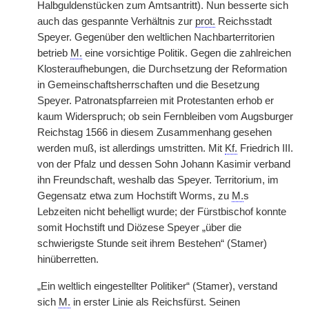
Halbguldenstücken zum Amtsantritt). Nun besserte sich
auch das gespannte Verhältnis zur
prot.
Reichsstadt
Speyer. Gegenüber den weltlichen Nachbarterritorien
betrieb
M.
eine vorsichtige Politik. Gegen die zahlreichen
Klosteraufhebungen, die Durchsetzung der Reformation
in Gemeinschaftsherrschaften und die Besetzung
Speyer. Patronatspfarreien mit Protestanten erhob er
kaum Widerspruch; ob sein Fernbleiben vom Augsburger
Reichstag 1566 in diesem Zusammenhang gesehen
werden muß, ist allerdings umstritten. Mit
Kf.
Friedrich III.
von der Pfalz und dessen Sohn Johann Kasimir verband
ihn Freundschaft, weshalb das Speyer. Territorium, im
Gegensatz etwa zum Hochstift Worms, zu
M.
s
Lebzeiten nicht behelligt wurde; der Fürstbischof konnte
somit Hochstift und Diözese Speyer „über die
schwierigste Stunde seit ihrem Bestehen“ (Stamer)
hinüberretten.
„Ein weltlich eingestellter Politiker“ (Stamer), verstand
sich
M.
in erster Linie als Reichsfürst. Seinen