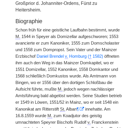
Großprior d. Johanniter-Ordens, Fürst zu
Heitersheim.
Biographie
Schon früh für eine geistliche Laufbahn bestimmt, wurde
M.
1544 in Speyer als Domizellar aufgeschworen; 1553
avancierte er zum Kanoniker, 1555 zum Domscholaster
und 1558 zum Dompropst. Sein Vater und der Mainzer
Erzbischof
Daniel Brendel
v.
Homburg (
†
1582)
öffneten
ihm auch den Weg in das Mainzer Domkapitel, wo er
1551 Domizellar, 1552 Kanoniker, 1558 Domkantor und
1568 schließlich Domkustos wurde. Als Amtmann von
Bingen, wo er 1556 über den dortigen Schloßbau die
Aufsicht führte, mußte
M.
jedoch wegen nachlässiger
Amtsführung bald abgelöst werden. Seine Studien betrieb
er 1549 in Löwen, 1551/52 in Mainz, wo er seit 1548 ein
Kanonikat am Ritterstift
St.
Alban
¶
innehatte. Am
16.8.1559 wurde
M.
zum Koadjutor des geistig
umnachteten Speyrer Bischofs Rudolf
v.
Franckenstein