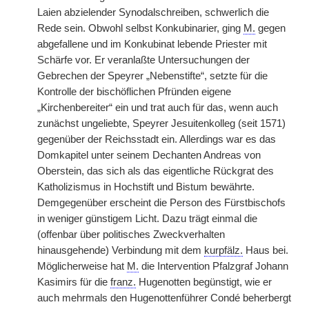
Laien abzielender Synodalschreiben, schwerlich die
Rede sein. Obwohl selbst Konkubinarier, ging
M.
gegen
abgefallene und im Konkubinat lebende Priester mit
Schärfe vor. Er veranlaßte Untersuchungen der
Gebrechen der Speyrer „Nebenstifte“, setzte für die
Kontrolle der bischöflichen Pfründen eigene
„Kirchenbereiter“ ein und trat auch für das, wenn auch
zunächst ungeliebte, Speyrer Jesuitenkolleg (seit 1571)
gegenüber der Reichsstadt ein. Allerdings war es das
Domkapitel unter seinem Dechanten Andreas von
Oberstein, das sich als das eigentliche Rückgrat des
Katholizismus in Hochstift und Bistum bewährte.
Demgegenüber erscheint die Person des Fürstbischofs
in weniger günstigem Licht. Dazu trägt einmal die
(offenbar über politisches Zweckverhalten
hinausgehende) Verbindung mit dem
kurpfälz.
Haus bei.
Möglicherweise hat
M.
die Intervention Pfalzgraf Johann
Kasimirs für die
franz.
Hugenotten begünstigt, wie er
auch mehrmals den Hugenottenführer Condé beherbergt