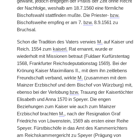
gewählt, jedoch entgegen der Praxis der Zeit ohne Recht
der Nachfolge, weshalb am 18.7.1560 eine förmliche
Bischofswahl stattfinden mußte. Die Priester-
bzw.
Bischofsweihe empfing er am 7.
bzw.
8.9.1561 zu
Bruchsal.
Schon die Tradition des Vaters verwies
M.
auf Kaiser und
Reich. 1554 zum
kaiserl.
Rat ernannt, wurde er
wiederholt mit Missionen betraut (Fuldaer Kurfürstentag
1568, Frankfurter Reichsdeputationstag 1569). Bei der
Krönung Kaiser Maximilians II., mit dem ihn zeitlebens
Freundschaft verband, wirkte
M.
(zusammen mit dem
Mainzer Erzbischof und dem Bischof von Würzburg) mit,
ebenso bei der Verlobung
bzw.
Trauung der Kaisertöchter
Elisabeth und Anna 1570 in Speyer. Die engen
Beziehungen zum Kaiser wie auch zum Mainzer
Erzbischof brachten
M.
, nach der Resignation Graf
Friedrichs von Löwenstein, 1569 als ersten einer Reihe
Speyer. Fürstbischöfe in das Amt des Kammerrichters
am Reichskammergericht zu Speyer (Prägung von