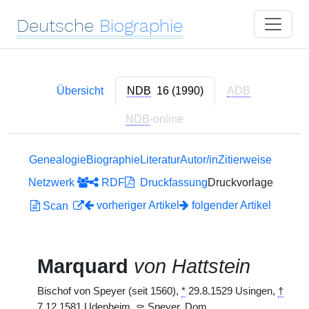
Deutsche
Biographie
Übersicht
NDB
16 (1990)
ADB
NDB
-online
Genealogie
Biographie
Literatur
Autor/in
Zitierweise
Netzwerk
RDF
Druckfassung
Druckvorlage
vorheriger Artikel
folgender Artikel
Scan
Marquard
von Hattstein
Bischof von Speyer (seit 1560),
*
29.8.1529 Usingen,
†
7.12.1581 Udenheim,
⚰
Speyer, Dom.