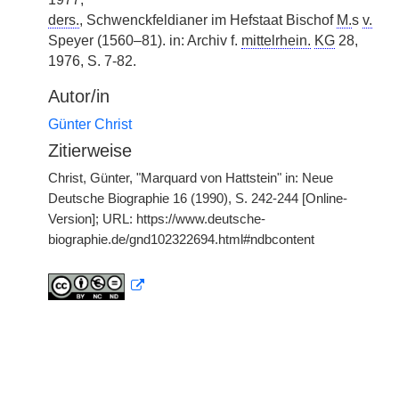
ders.
, Schwenckfeldianer im Hefstaat Bischof
M.
s
v.
Speyer (1560–81). in: Archiv f.
mittelrhein.
KG
28,
1976, S. 7-82.
Autor/in
Günter Christ
Zitierweise
Christ, Günter, "Marquard von Hattstein" in: Neue
Deutsche Biographie 16 (1990), S. 242-244 [Online-
Version]; URL: https://www.deutsche-
biographie.de/gnd102322694.html#ndbcontent