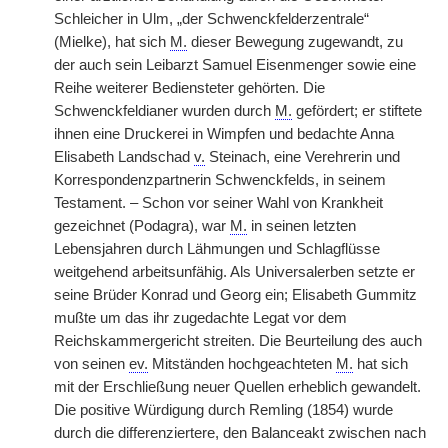
Schleicher in Ulm, „der Schwenckfelderzentrale“
(Mielke), hat sich
M.
dieser Bewegung zugewandt, zu
der auch sein Leibarzt Samuel Eisenmenger sowie eine
Reihe weiterer Bediensteter gehörten. Die
Schwenckfeldianer wurden durch
M.
gefördert; er stiftete
ihnen eine Druckerei in Wimpfen und bedachte Anna
Elisabeth Landschad
v.
Steinach, eine Verehrerin und
Korrespondenzpartnerin Schwenckfelds, in seinem
Testament. – Schon vor seiner Wahl von Krankheit
gezeichnet (Podagra), war
M.
in seinen letzten
Lebensjahren durch Lähmungen und Schlagflüsse
weitgehend arbeitsunfähig. Als Universalerben setzte er
seine Brüder Konrad und Georg ein; Elisabeth Gummitz
mußte um das ihr zugedachte Legat vor dem
Reichskammergericht streiten. Die Beurteilung des auch
von seinen
ev.
Mitständen hochgeachteten
M.
hat sich
mit der Erschließung neuer Quellen erheblich gewandelt.
Die positive Würdigung durch Remling (1854) wurde
durch die differenziertere, den Balanceakt zwischen nach