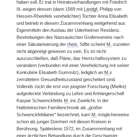
haben soll. Er trat in Heiratsverhandlungen mit Friedrich
III. wegen dessen (dann 1569 mit
Landgf.
Philipp von
Hessen-Rheinfels verehelichter) Tochter Anna Elisabeth
und betrieb in diesem Zusammenhang weitgehend aus
Eigenmitteln den Ausbau der Udenheimer Residenz.
Bestrebungen des Nassauischen Grafenvereins nach
einer Säkularisierung der
rhein.
Stifte scheint
M.
zuzeiten
nicht abgeneigt gewesen zu sein. Es ist nicht
auszuschließen, daß Pläne, das Herrschaftssystem zu
verändern (verbunden mit einer Verehelichung mit seiner
Konkubine Elisabeth Gummitz), lediglich an
M.
s
zerrüttetem Gesundheitszustand gescheitert sind.
Vollends rückt die erst von jüngster Forschung (Mielke)
aufgedeckte Verbindung zu Lehre und Anhängerschaft
Kaspar Schwenckfelds
M.
ins Zwielicht. In der
Hattsteinschen Familienchronik als „großer
Schwenckfeldianer“ bezeichnet, kam
M.
möglicherweise
schon als junger Domherr mit diesen Kreisen in
Berührung. Spätestens 1572, im Zusammenhang mit
einer ärztlichen Behandlung durch die Geschwister