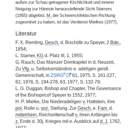
außen zur Schau getragener Kirchlichkeit und innerer
Neigung zur Häresie herausstellende Sicht Stamers
(1955) abgelöst.
M.
der Schwenckfeldschen Richtung
zugeordnet zu haben, ist das Verdienst Mielkes (1977).
Literatur
F. X. Remling,
Gesch.
d. Bischöfe zu Speyer, 2
Bde.
,
1854;
L. Stamer,
KG
d. Pfalz III, 1, 1955;
G. Rauch, Das Mainzer Domkapitel in d. Neuzeit,
Zu
|
Vfg.
u. Selbstverständnis e. adeligen geistl.
K
Gemeinschaft, in
ZSRG
61, 1975, S. 161-227,
62, 1976, S. 194-278, 63, 1977, S. 132-79;
L. G. Duggan, Bishop and Chapter, The Governance
of the Bishopricof Speyer to 1552, 1977;
H. P. Mielke, Die Niederadeligen
v.
Hattstein, ihre
pol.
Rolle u.
soz.
Stellung. Zur
Gesch.
e.
Fam.
d.
mittelrhein.
Reichsritterschaft
v.
ihren Anfängen bis
z.
Ende d. 30j. Krieges mit e. Ausblick auf
d. J.
1762,
1977;