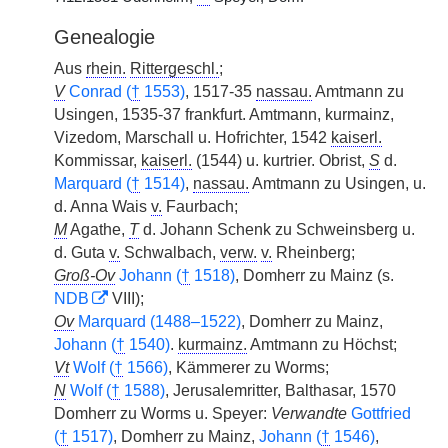
Genealogie
Aus
rhein.
Rittergeschl.
;
V
Conrad (
†
1553)
, 1517-35
nassau.
Amtmann zu
Usingen, 1535-37 frankfurt. Amtmann, kurmainz,
Vizedom, Marschall u. Hofrichter, 1542
kaiserl.
Kommissar,
kaiserl.
(1544) u. kurtrier. Obrist,
S
d.
Marquard (
†
1514)
,
nassau.
Amtmann zu Usingen, u.
d. Anna Wais
v.
Faurbach;
M
Agathe,
T
d. Johann Schenk zu Schweinsberg u.
d. Guta
v.
Schwalbach,
verw.
v.
Rheinberg;
Groß-Ov
Johann (
†
1518)
, Domherr zu Mainz (s.
NDB
VIII);
Ov
Marquard (1488–1522)
, Domherr zu Mainz,
Johann (
†
1540)
.
kurmainz.
Amtmann zu Höchst;
Vt
Wolf (
†
1566)
, Kämmerer zu Worms;
N
Wolf (
†
1588)
, Jerusalemritter, Balthasar, 1570
Domherr zu Worms u. Speyer:
Verwandte
Gottfried
(
†
1517)
, Domherr zu Mainz,
Johann (
†
1546)
,