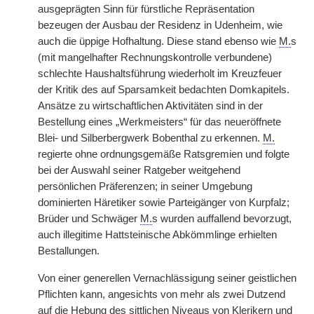
ausgeprägten Sinn für fürstliche Repräsentation
bezeugen der Ausbau der Residenz in Udenheim, wie
auch die üppige Hofhaltung. Diese stand ebenso wie
M.
s
(mit mangelhafter Rechnungskontrolle verbundene)
schlechte Haushaltsführung wiederholt im Kreuzfeuer
der Kritik des auf Sparsamkeit bedachten Domkapitels.
Ansätze zu wirtschaftlichen Aktivitäten sind in der
Bestellung eines „Werkmeisters“ für das neueröffnete
Blei- und Silberbergwerk Bobenthal zu erkennen.
M.
regierte ohne ordnungsgemäße Ratsgremien und folgte
bei der Auswahl seiner Ratgeber weitgehend
persönlichen Präferenzen; in seiner Umgebung
dominierten Häretiker sowie Parteigänger von Kurpfalz;
Brüder und Schwäger
M.
s wurden auffallend bevorzugt,
auch illegitime Hattsteinische Abkömmlinge erhielten
Bestallungen.
Von einer generellen Vernachlässigung seiner geistlichen
Pflichten kann, angesichts von mehr als zwei Dutzend
auf die Hebung des sittlichen Niveaus von Klerikern und