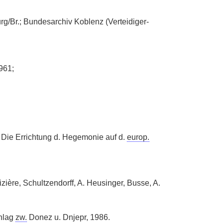
rg/Br.; Bundesarchiv Koblenz (Verteidiger-
961;
I: Die Errichtung d. Hegemonie auf d.
europ.
zière, Schultzendorff, A. Heusinger, Busse, A.
hlag
zw.
Donez u. Dnjepr, 1986.