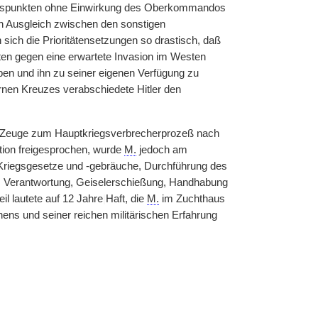
ichtspunkten ohne Einwirkung des Oberkommandos
n Ausgleich zwischen den sonstigen
sich die Prioritätensetzungen so drastisch, daß
en gegen eine erwartete Invasion im Westen
 und ihn zu seiner eigenen Verfügung zu
rnen Kreuzes verabschiedete Hitler den
ls Zeuge zum Hauptkriegsverbrecherprozeß nach
tion freigesprochen, wurde
M.
jedoch am
Kriegsgesetze und -gebräuche, Durchführung des
 Verantwortung, Geiselerschießung, Handhabung
il lautete auf 12 Jahre
|
Haft, die
M.
im Zuchthaus
ens und seiner reichen militärischen Erfahrung