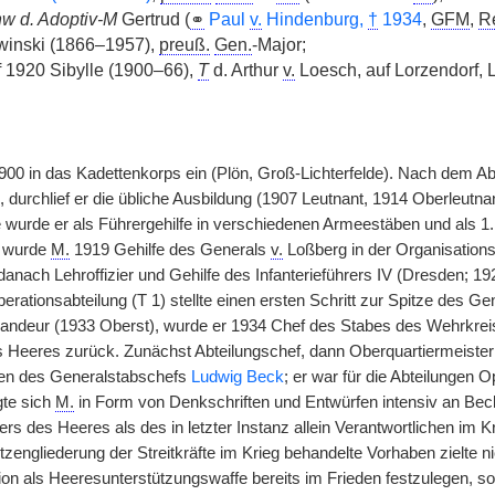
w d. Adoptiv-M
Gertrud (
⚭
Paul
v.
Hindenburg,
†
1934
,
GFM
,
R
inski (1866–1957),
preuß.
Gen.
-Major;
 1920 Sibylle (1900–66),
T
d. Arthur
v.
Loesch, auf Lorzendorf, L
900 in das Kadettenkorps ein (Plön, Groß-Lichterfelde). Nach dem A
 durchlief er die übliche Ausbildung (1907 Leutnant, 1914 Oberleutn
wurde er als Führergehilfe in verschiedenen Armeestäben und als 1. G
r wurde
M.
1919 Gehilfe des Generals
v.
Loßberg in der Organisation
anach Lehroffizier und Gehilfe des Infanterieführers IV (Dresden; 1
erationsabteilung (T 1) stellte einen ersten Schritt zur Spitze des G
ndeur (1933 Oberst), wurde er 1934 Chef des Stabes des Wehrkrei
 Heeres zurück. Zunächst Abteilungschef, dann Oberquartiermeister
fen des Generalstabschefs
Ludwig Beck
; er war für die Abteilungen 
gte sich
M.
in Form von Denkschriften und Entwürfen intensiv an Bec
s des Heeres als des in letzter Instanz allein Verantwortlichen im K
zengliederung der Streitkräfte im Krieg behandelte Vorhaben zielte ni
on als Heeresunterstützungswaffe bereits im Frieden festzulegen, s