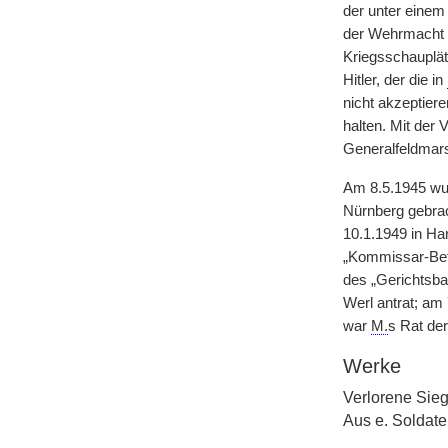
der unter eine
der Wehrmacht g
Kriegsschauplät
Hitler, der die in
nicht akzeptiere
halten. Mit der
Generalfeldmars
Am 8.5.1945 w
Nürnberg gebrac
10.1.1949 in Ha
„Kommissar-Bef
des „Gerichtsbar
Werl antrat; am
war
M.
s Rat de
Werke
Verlorene Sie
Aus e. Soldat