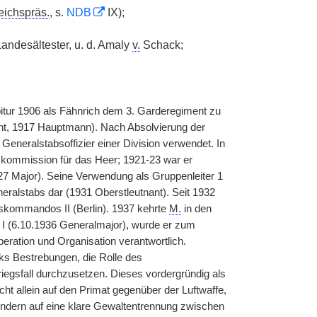
eichspräs.
, s.
NDB
IX);
andesältester, u. d. Amaly
v.
Schack;
bitur 1906 als Fähnrich dem 3. Garderegiment zu
ant, 1917 Hauptmann). Nach Absolvierung der
eneralstabsoffizier einer Division verwendet. In
skommission für das Heer; 1921-23 war er
927 Major). Seine Verwendung als Gruppenleiter 1
eneralstabs dar (1931 Oberstleutnant). Seit 1932
skommandos II (Berlin). 1937 kehrte
M.
in den
 I (6.10.1936 Generalmajor), wurde er zum
Operation und Organisation verantwortlich.
ks Bestrebungen, die Rolle des
riegsfall durchzusetzen. Dieses vordergründig als
cht allein auf den Primat gegenüber der Luftwaffe,
ondern auf eine klare Gewaltentrennung zwischen