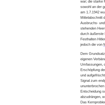
war; die starke
sowohl an der g
am 1.7.1942 w
Mittelabschnitt 
Ausbruchs- und 
stehenden Heere
durch äußerste 
Festhalten Hitl
jedoch die von
Dem Grundsatz f
eigenen Verbänd
Umfassungen, die
Erschöpfung der
und aufgefrisch
Signal zum endg
ununterbrochen 
Entscheidung su
abzudrängen, we
Das Kernproblem