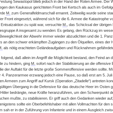
 Festung Sewastopol blieb jedoch in der Hand der Roten Armee. De
egen den Kaukasus gerichteten Front bei Kertsch als auch im Gefol
urde
M.
zum Generalfeldmarschall ernannt. Zeitweilig wurde seine sta
der Front eingesetzt, während sich für die 6. Armee die Katastrophe 
Entsatzaktion zu spät war, versuchte
M.
, das Schicksal der übrige
sgruppe A insgesamt zu wenden: Es gelang, den Rückzug im wesentli
Beweglichkeit der Abwehr immer wieder abzudichten und die 1. Pan
ers an den schwer erkämpften Zugängen zu den Ölquellen, eines der 
M.
als nötig erachteten Geländeaufgaben und Rücknahmen gefährdet
olgend, daß allein im Angriff die Möglichkeit bestand, den Feind an
e zu hindern, ging
M.
sofort nach der Stabilisierung an die offensiv
 der Auftakt für die letzte große Sommeroffensive werden sollte. Mit
 4. Panzerarmee erzwang jedoch eine Pause, so daß erst am 5. Juli
ten Armeen zum Angriff auf Kursk (Operation „Zitadelle“) antreten ko
ültigen Übergang in die Defensive für das deutsche Heer im Osten g
Hitler bedrängte, neue Kräfte heranzuführen, um den Schwerpunkt de
chen mußte, zu stabilisieren. Er griff auch den Gedanken wieder auf,
nigstens sollte ein Oberbefehlshaber mit allen Vollmachten für den 
 sah er in der Zuführung von Infanterie und in einem Ausgleich z