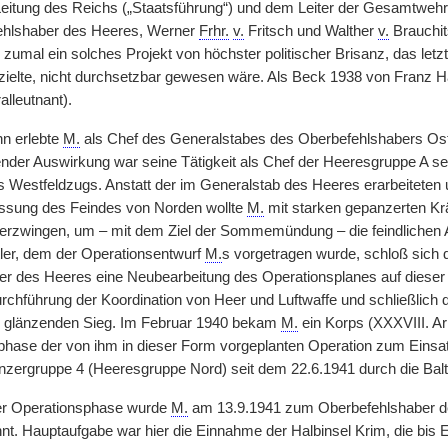
 Leitung des Reichs („Staatsführung“) und dem Leiter der Gesamtweh
ehlshaber des Heeres, Werner
Frhr.
v.
Fritsch und Walther
v.
Brauchit
zumal ein solches Projekt von höchster politischer Brisanz, das letzt
ielte, nicht durchsetzbar gewesen wäre. Als Beck 1938 von Franz 
lleutnant).
n erlebte
M.
als Chef des Generalstabes des Oberbefehlshabers Ost 
nder Auswirkung war seine Tätigkeit als Chef der Heeresgruppe A sei
s Westfeldzugs. Anstatt der im Generalstab des Heeres erarbeiteten
ssung des Feindes von Norden wollte
M.
mit starken gepanzerten Kr
erzwingen, um – mit dem Ziel der Sommemündung – die feindlichen 
tler, dem der Operationsentwurf
M.
s vorgetragen wurde, schloß sich
r des Heeres eine Neubearbeitung des Operationsplanes auf dieser
hführung der Koordination von Heer und Luftwaffe und schließlich die 
ch glänzenden Sieg. Im Februar 1940 bekam
M.
ein Korps (XXXVIII. A
phase der von ihm in dieser Form vorgeplanten Operation zum Einsa
ergruppe 4 (Heeresgruppe Nord) seit dem 22.6.1941 durch die Balt
er Operationsphase wurde
M.
am 13.9.1941 zum Oberbefehlshaber de
nt. Hauptaufgabe war hier die Einnahme der Halbinsel Krim, die bi