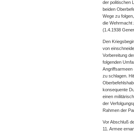
der politischen
beiden Oberbef
Wege zu folgen, 
die Wehrmacht z
(1.4.1938 Genera
Den Kriegsbegin
von einschneide
Vorbereitung de
folgenden Umfa
Angriffsarmeen 
zu schlagen. Hi
Oberbefehlshabe
konsequente Durc
einen militäris
der Verfolgungs
Rahmen der Panz
Vor Abschluß d
11. Armee ernan