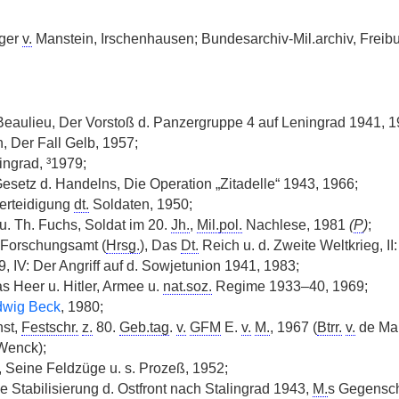
ger
v.
Manstein, Irschenhausen; Bundesarchiv-Mil.archiv, Freibu
eaulieu, Der Vorstoß d. Panzergruppe 4 auf Leningrad 1941, 1
, Der Fall Gelb, 1957;
ingrad, ³1979;
Gesetz d. Handelns, Die Operation „Zitadelle“ 1943, 1966;
Verteidigung
dt.
Soldaten, 1950;
. Th. Fuchs, Soldat im 20.
Jh.
,
Mil.
pol.
Nachlese, 1981
(
P
)
;
. Forschungsamt (
Hrsg.
), Das
Dt.
Reich u. d. Zweite Weltkrieg, I
, IV: Der Angriff auf d. Sowjetunion 1941, 1983;
as Heer u. Hitler, Armee u.
nat.soz.
Regime 1933–40, 1969;
dwig Beck
, 1980;
nst,
Festschr.
z.
80.
Geb.tag
.
v.
GFM
E.
v.
M.
, 1967 (
Btrr.
v.
de Mai
 Wenck);
, Seine Feldzüge u. s. Prozeß, 1952;
e Stabilisierung d. Ostfront nach Stalingrad 1943,
M.
s Gegensc