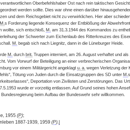
m verantwortlichen Oberbefehlshaber Ost nach rein taktischen Ges
eordnet werden sollte. Dies war ohne einen darüber hinausgehende
zen und dem Reichsgebiet nicht zu verwirklichen. Hier aber schieden 
M.
s Forderung liegende Konsequenz der Entblößung der Abwehrfront
n wollte, sich entschloß,
M.
am 31.3.1944 des Kommandos zu entheben
 Verleihung der Schwerter zum Eichenlaub des Ritterkreuzes des Eise
chall.
M.
begab sich nach Liegnitz, dann in die Lüneburger Heide.
urde
M.
durch
brit.
Truppen interniert, am 26. August verhaftet und a
ht. Vom Vorwurf der Beteiligung an einer verbrecherischen Organisa
mburg vor einem Militärgericht angeklagt
u. a.
wegen Verletzung der 
ehls“, Tötung von Juden durch die Einsatzgruppen des SD unter
M.
s
keitserlasses“, Deportation von Zivilisten und Zerstörungen. Das Urte
 7.5.1953 wurde er vorzeitig entlassen. Auf Grund seines hohen Anseh
r Bundesregierung beim Aufbau der Bundeswehr sehr willkommen.
ge, 1955
(
P
)
;
enleben 1887-1939, 1959
(
P
).
|