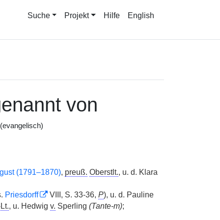
Suche
Projekt
Hilfe
English
enannt von
(evangelisch)
gust (1791–1870)
,
preuß.
Oberstlt.
, u. d. Klara
s.
Priesdorff
VIII, S. 33-36,
P
), u. d. Pauline
Lt.
, u. Hedwig
v.
Sperling
(Tante-m)
;