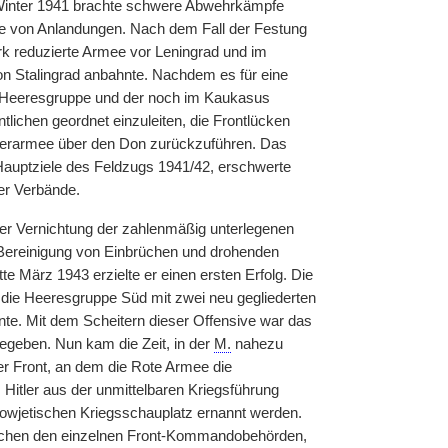
r Winter 1941 brachte schwere Abwehrkämpfe
ge von Anlandungen. Nach dem Fall der Festung
rk reduzierte Armee vor Leningrad und im
von Stalingrad anbahnte. Nachdem es für eine
n Heeresgruppe und der noch im Kaukasus
chen geordnet einzuleiten, die Frontlücken
zerarmee über den Don zurückzuführen. Das
Hauptziele des Feldzugs 1941/42, erschwerte
er Verbände.
 der Vernichtung der zahlenmäßig unterlegenen
e Bereinigung von Einbrüchen und drohenden
te März 1943 erzielte er einen ersten Erfolg. Die
 die Heeresgruppe Süd mit zwei neu gegliederten
nnte. Mit dem Scheitern dieser Offensive war das
egeben. Nun kam die Zeit, in der
M.
nahezu
r Front, an dem die Rote Armee die
 Hitler aus der unmittelbaren Kriegsführung
sowjetischen Kriegsschauplatz ernannt werden.
wischen den einzelnen Front-Kommandobehörden,