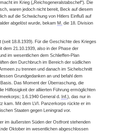
rmacht im Krieg („Reichsgeneralstabschef“). Die
sch, waren jedoch nicht bereit, Beck auf diesem
lich auf die Schwächung von Hitlers Einfluß auf
Halder abgelöst wurde, bekam
M.
die 18. Division
(seit 18.8.1939). Für die Geschichte des Krieges
t dem 21.10.1939, also in der Phase der
 und im wesentlichen dem Schlieffen-Plan
äften den Durchbruch im Bereich der südlichen
Armeen zu trennen und danach im Sichelschnitt
 dessen Grundgedanken an und befahl dem
 Basis. Das Moment der Überraschung, die
Hilflosigkeit der alliierten Führung ermöglichten
rmeekorps; 1.6.1940 General d.
Inf.
), das nur in
tz kam. Mit dem LVI. Panzerkorps rückte er im
ischen Staaten gegen Leningrad vor.
r im äußersten Süden der Ostfront stehenden
s Ende Oktober im wesentlichen abgeschlossen