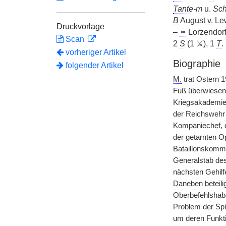
Tante-m
u.
Sch
B
August
v.
Lew
Druckvorlage
–
⚭
Lorzendorf
Scan
2
S
(1 ⚔), 1
T
.
vorheriger Artikel
Biographie
folgender Artikel
M.
trat Ostern 1
Fuß überwiesen,
Kriegsakademie 
der Reichsweh
Kompaniechef, d
der getarnten Op
Bataillonskomma
Generalstab des
nächsten Gehil
Daneben beteili
Oberbefehlshaber
Problem der Spit
um deren Funkti