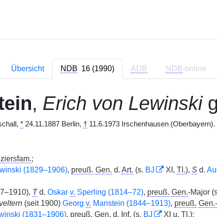
Übersicht
NDB
16 (1990)
ADB
NDB
-online
tein
,
Erich von Lewinski
g
chall,
*
24.11.1887 Berlin,
†
11.6.1973 Irschenhausen (Oberbayern). 
iziersfam.
;
winski (1829–1906)
,
preuß.
Gen.
d.
Art.
(s.
BJ
XI,
Tl.
),
S
d.
Au
7–1910),
T
d.
Oskar
v.
Sperling (1814–72)
,
preuß.
Gen.
-Major (
veltern
(seit 1900)
Georg
v.
Manstein (1844–1913)
,
preuß.
Gen.-
inski (1831–1906)
,
preuß.
Gen.
d.
Inf.
(s.
BJ
XI u.
Tl.
);