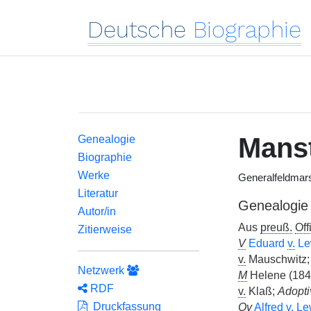
Deutsche
Biographie
Mans
Genealogie
Biographie
Werke
Generalfeldmars
Literatur
Genealogie
Autor/in
Aus
preuß.
Off
Zitierweise
V
Eduard
v.
Le
v.
Mauschwitz;
Netzwerk
M
Helene (184
RDF
v.
Klaß;
Adopti
Druckfassung
Ov
Alfred
v.
Lew