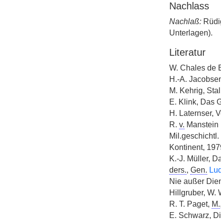
Nachlass
Nachlaß:
Rüdi
Unterlagen).
Literatur
W. Chales de B
H.-A. Jacobsen
M. Kehrig, Stal
E. Klink, Das 
H. Laternser, 
R.
v.
Manstein u
Mil.geschichtl
Kontinent, 1979
K.-J. Müller, D
ders.
,
Gen.
Lu
Nie außer Die
Hillgruber, W.
R. T. Paget,
M.
E. Schwarz, Di