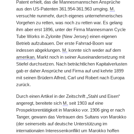
Patent erhielt, das die Mannesmannschen Ansprüche
aus den US-Patenten 361.954-361.963 umging.
M.
versuchte nunmehr, durch eigenes unternehmerisches
Vorgehen zu retten, was noch zu retten war. Es gelang
ihm aber erst 1896, unter der Firma Mannesmann Cycle
Tube Works in Zylonite (New Jersey) einen eigenen
Betrieb aufzubauen. Der erste Fahrrad-Boom war
indessen abgeklungen.
M.
konnte sich weder auf dem
amerikan.
Markt noch in seiner Auseinandersetzung mit
Stiefel durchsetzen. Nach beträchtlichen Kapitalverlusten
gab er daher Ansprüche und Firma auf und kehrte 1899
mit seinen Brüdern Alfred, Carl und Robert nach Europa
zurück.
Durch einen Artikel in der Zeitschrift „Stahl und Eisen“
angeregt, bereitete sich
M.
seit 1903 auf eine
Prospektorentätigkeit in Marokko vor. 1906 ging er nach
Tanger, gewann das Vertrauen des Sultans von Marokko
(der seinerseits auf deutsche Unterstützung im
internationalen Interessenkonflikt um Marokko hoffen