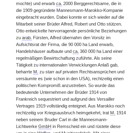
mochte) und erwarb
ca.
2000 Berggerechtsame, die in
die 1909 gegründete Mannesmann-Marokko-Kompanie
eingebracht wurden. Dabei konnte er sich wieder auf die
Mitarbeit seiner Brüder Alfred, Robert und Otto stützen.
Otto entwickelte hervorragende persönliche Beziehungen
zu
arab.
Fürsten, Alfred übernahm den Vorsitz im
Aufsichtsrat der Firma, die 90 000 ha Land erwarb,
Handelshäuser aufbaute und
ca.
360 000 ha Land einer
regelmäßigen Bewirtschaftung zuführte. Als seine
Tätigkeit zu internationalen Verwicklungen Anlaß gab,
beharrte
M.
zu starr auf privaten Rechtsansprüchen und
versäumte es (wie schon in den USA), rechtzeitig einen
politischen Kompromiß anzustreben. So wurde das
bedeutende Unternehmen der Brüder 1914 von
Frankreich sequestriert und aufgrund des Versailler
Vertrages 1919 vollständig enteignet. Aus Marokko noch
rechtzeitig vor Kriegsausbruch heimgekehrt, trat
M.
1914
neben seinem Bruder Carl in die Mannesmann-
Lichtwerke
GmbH
in Remscheid ein und rüstete diese