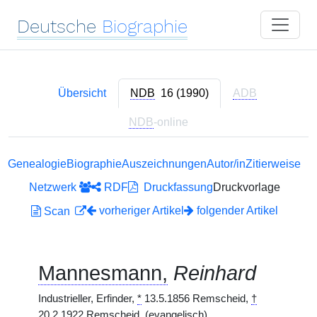
Deutsche
Biographie
Übersicht
NDB
16 (1990)
ADB
NDB
-online
Genealogie
Biographie
Auszeichnungen
Autor/in
Zitierweise
Netzwerk
RDF
Druckfassung
Druckvorlage
vorheriger Artikel
folgender Artikel
Scan
Mannesmann,
Reinhard
Industrieller, Erfinder,
*
13.5.1856 Remscheid,
†
20.2.1922 Remscheid.
(evangelisch)