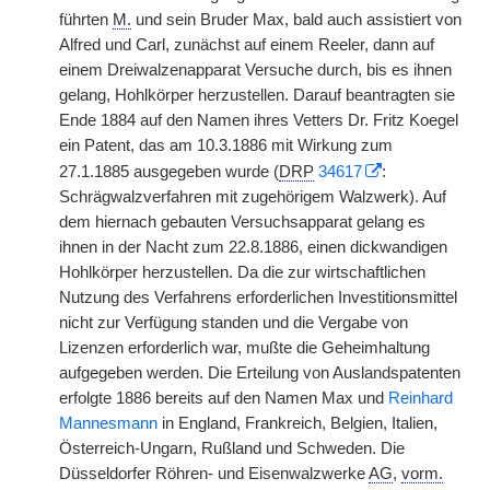
führten
M.
und sein Bruder Max, bald auch assistiert von
Alfred und Carl, zunächst auf einem Reeler, dann auf
einem Dreiwalzenapparat Versuche durch, bis es ihnen
gelang, Hohlkörper herzustellen. Darauf beantragten sie
Ende 1884 auf den Namen ihres Vetters Dr. Fritz Koegel
ein Patent, das am 10.3.1886 mit Wirkung zum
27.1.1885 ausgegeben wurde (
DRP
34617
:
Schrägwalzverfahren mit zugehörigem Walzwerk). Auf
dem hiernach gebauten Versuchsapparat gelang es
ihnen in der Nacht zum 22.8.1886, einen dickwandigen
Hohlkörper herzustellen. Da die zur wirtschaftlichen
Nutzung des Verfahrens erforderlichen Investitionsmittel
nicht zur Verfügung standen und die Vergabe von
Lizenzen erforderlich war, mußte die Geheimhaltung
aufgegeben werden. Die Erteilung von Auslandspatenten
erfolgte 1886 bereits auf den Namen Max und
Reinhard
Mannesmann
in England, Frankreich, Belgien, Italien,
Österreich-Ungarn, Rußland und Schweden. Die
Düsseldorfer Röhren- und Eisenwalzwerke
AG
,
vorm.