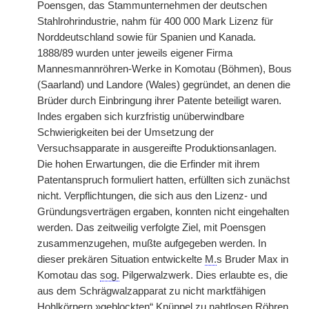
Poensgen, das Stammunternehmen der deutschen
Stahlrohrindustrie, nahm für 400 000 Mark Lizenz für
Norddeutschland sowie für Spanien und Kanada.
1888/89 wurden unter jeweils eigener Firma
Mannesmannröhren-Werke in Komotau (Böhmen), Bous
(Saarland) und Landore (Wales) gegründet, an denen die
Brüder durch Einbringung ihrer Patente beteiligt waren.
Indes ergaben sich kurzfristig unüberwindbare
Schwierigkeiten bei der Umsetzung der
Versuchsapparate in ausgereifte Produktionsanlagen.
Die hohen Erwartungen, die die Erfinder mit ihrem
Patentanspruch formuliert hatten, erfüllten sich zunächst
nicht. Verpflichtungen, die sich aus den Lizenz- und
Gründungsverträgen ergaben, konnten nicht eingehalten
werden. Das zeitweilig verfolgte Ziel, mit Poensgen
zusammenzugehen, mußte aufgegeben werden. In
dieser prekären Situation entwickelte
M.
s Bruder Max in
Komotau das
sog.
Pilgerwalzwerk. Dies erlaubte es, die
aus dem Schrägwalzapparat zu nicht marktfähigen
Hohlkörpern »geblockten“ Knüppel zu nahtlosen Röhren