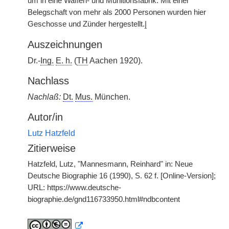
um in eine Waffen- und Munitionsfabrik. Mit einer
Belegschaft von mehr als 2000 Personen wurden hier
Geschosse und Zünder hergestellt.
|
Auszeichnungen
Dr.-
Ing.
E. h.
(
TH
Aachen 1920).
Nachlass
Nachlaß:
Dt.
Mus.
München.
Autor/in
Lutz Hatzfeld
Zitierweise
Hatzfeld, Lutz, "Mannesmann, Reinhard" in: Neue
Deutsche Biographie 16 (1990), S. 62 f. [Online-Version];
URL: https://www.deutsche-
biographie.de/gnd116733950.html#ndbcontent