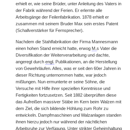
erhielt er, wie seine Brüder, unter Anleitung des Vaters in
der Fabrik während der Ferien. Er erlernte alle
Arbeitsgänge der Feilenfabrikation. 1878 erhielt er
zusammen mit seinem Bruder Max sein erstes Patent
(Schallverstärker für Fernsprecher).
Nachdem die Stahlfabrikation der Firma Mannesmann
einen hohen Stand erreicht hatte, erwog
M.
s Vater die
Diversifikation der Weiterverarbeitung und dachte,
angeregt durch
engl.
Publikationen, an die Herstellung
von Gewehrläufen. Alles, was er seit den 60er Jahren in
dieser Richtung unternommen hatte, war jedoch
mißlungen. Nun ermunterte er seine Söhne, die
Versuche mit Hilfe ihrer speziellen Kenntnisse und
Fertigkeiten fortzusetzen. Seit 1882 überprüften diese
das Aufreißen massiver Stäbe im Kern beim Walzen mit
dem Ziel, die sich bildende Höhlung zum Rohr zu
entwickeln. Dampfmaschinen und Walzanlagen standen
ihnen hierzu jedoch nur während der nächtlichen
Arbeitsruhe zur Verfügung. Unter strikter Geheimhaltung