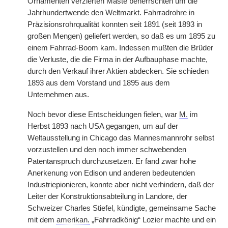
Ornamenten verzierten Maste beherrschten um die
Jahrhundertwende den Weltmarkt. Fahrradrohre in
Präzisionsrohrqualität konnten seit 1891 (seit 1893 in
großen Mengen) geliefert werden, so daß es um 1895 zu
einem Fahrrad-Boom kam. Indessen mußten die Brüder
die Verluste, die die Firma in der Aufbauphase machte,
durch den Verkauf ihrer Aktien abdecken. Sie schieden
1893 aus dem Vorstand und 1895 aus dem
Unternehmen aus.
Noch bevor diese Entscheidungen fielen, war
M.
im
Herbst 1893 nach USA gegangen, um auf der
Weltausstellung in Chicago das Mannesmannrohr selbst
vorzustellen und den noch immer schwebenden
Patentanspruch durchzusetzen. Er fand zwar hohe
Anerkenung von Edison und anderen bedeutenden
Industriepionieren, konnte aber nicht verhindern, daß der
Leiter der Konstruktionsabteilung in Landore, der
Schweizer Charles Stiefel, kündigte, gemeinsame Sache
mit dem
amerikan.
„Fahrradkönig“ Lozier machte und ein