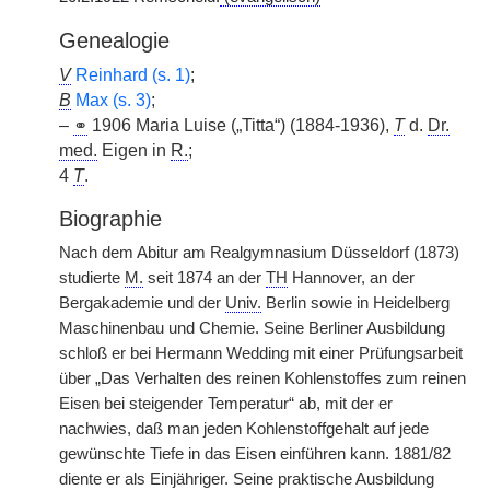
Genealogie
V
Reinhard (s. 1)
;
B
Max (s. 3)
;
–
⚭
1906 Maria Luise („Titta“) (1884-1936),
T
d.
Dr.
med.
Eigen in
R.
;
4
T
.
Biographie
Nach dem Abitur am Realgymnasium Düsseldorf (1873)
studierte
M.
seit 1874 an der
TH
Hannover, an der
Bergakademie und der
Univ.
Berlin sowie in Heidelberg
Maschinenbau und Chemie. Seine Berliner Ausbildung
schloß er bei Hermann Wedding mit einer Prüfungsarbeit
über „Das Verhalten des reinen Kohlenstoffes zum reinen
Eisen bei steigender Temperatur“ ab, mit der er
nachwies, daß man jeden Kohlenstoffgehalt auf jede
gewünschte Tiefe in das Eisen einführen kann. 1881/82
diente er als Einjähriger. Seine praktische Ausbildung