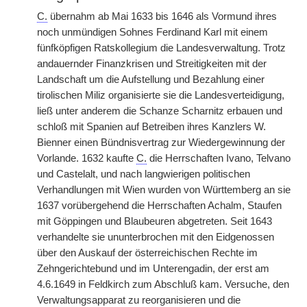
C.
übernahm ab Mai 1633 bis 1646 als Vormund ihres
noch unmündigen Sohnes Ferdinand Karl mit einem
fünfköpfigen Ratskollegium die Landesverwaltung. Trotz
andauernder Finanzkrisen und Streitigkeiten mit der
Landschaft um die Aufstellung und Bezahlung einer
tirolischen Miliz organisierte sie die Landesverteidigung,
ließ unter anderem die Schanze Scharnitz erbauen und
schloß mit Spanien auf Betreiben ihres Kanzlers W.
Bienner einen Bündnisvertrag zur Wiedergewinnung der
Vorlande. 1632 kaufte
C.
die Herrschaften Ivano, Telvano
und Castelalt, und nach langwierigen politischen
Verhandlungen mit Wien wurden von Württemberg an sie
1637 vorübergehend die Herrschaften Achalm, Staufen
mit Göppingen und Blaubeuren abgetreten. Seit 1643
verhandelte sie ununterbrochen mit den Eidgenossen
über den Auskauf der österreichischen Rechte im
Zehngerichtebund und im Unterengadin, der erst am
4.6.1649 in Feldkirch zum Abschluß kam. Versuche, den
Verwaltungsapparat zu reorganisieren und die