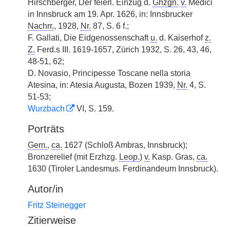
Hirschberger, Der feierl. Einzug d.
Ghzgn.
v.
Medici
in Innsbruck am 19. Apr. 1626, in: Innsbrucker
Nachrr.
, 1928,
Nr.
87, S. 6 f.;
F. Gallati, Die Eidgenossenschaft
u.
d. Kaiserhof
z.
Z.
Ferd.s III. 1619-1657, Zürich 1932, S. 26, 43, 46,
48-51, 62;
D. Novasio, Principesse Toscane nella storia
Atesina, in: Atesia Augusta, Bozen 1939,
Nr.
4, S.
51-53;
Wurzbach
VI, S. 159.
Porträts
Gem.
,
ca.
1627 (Schloß Ambras, Innsbruck);
Bronzerelief (mit Erzhzg.
Leop.
)
v.
Kasp. Gras,
ca.
1630 (Tiroler Landesmus. Ferdinandeum Innsbruck).
Autor/in
Fritz Steinegger
Zitierweise