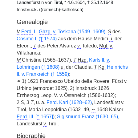
Landesfürstin von Tirol,
*
4.6.1604,
†
25.12.1648
Innsbruck. ((römisch)-katholisch)
Genealogie
V
Ferd.
I.,
Ghzg.
v.
Toskana (1549–1609)
,
S
des
Cosimo I. (
†
1574)
aus dem Hause Medici
u.
der
Eleon.,
T
des Peter Alvarez
v.
Toledo,
Mgf.
v.
Villafranca;
M
Christine (1565–1637),
T
Hzg.
Karls II.
v.
Lothringen (
†
1608)
u.
der Claudia,
T
Kg.
Heinrichs
II.
v.
Frankreich (
†
1559)
;
⚭
1) 1621 Francesco Ubaldo della Rovere, Fürst
v.
Urbino (ermordet 1625), 2) Innsbruck 1626
Erzherzog
Leop.
V.
v.
Österreich (1586-1632);
2
S
, 3
T
,
u. a.
Ferd.
Karl (1628–62)
, Landesfürst
v.
Tirol, Maria Leopoldina (1632–49,
⚭
1648 Kaiser
Ferd.
III. [
†
1657]
);
Sigismund Franz (1630–65)
,
Landesfürst
v.
Tirol.
Biographie