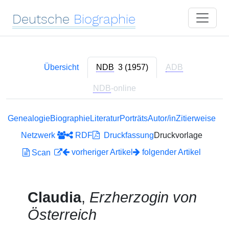
Deutsche
Biographie
Übersicht
NDB
3 (1957)
ADB
NDB
-online
Genealogie
Biographie
Literatur
Porträts
Autor/in
Zitierweise
Netzwerk
RDF
Druckfassung
Druckvorlage
vorheriger Artikel
folgender Artikel
Scan
Claudia
,
Erzherzogin von
Österreich