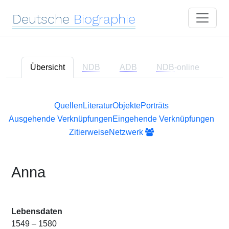
Deutsche
Biographie
Übersicht
NDB
ADB
NDB
-online
Quellen
Literatur
Objekte
Porträts
Ausgehende Verknüpfungen
Eingehende Verknüpfungen
Zitierweise
Netzwerk
Anna
Lebensdaten
1549 – 1580