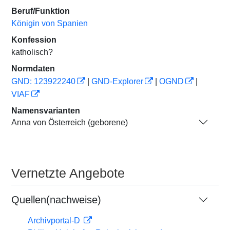
Beruf/Funktion
Königin von Spanien
Konfession
katholisch?
Normdaten
GND: 123922240
|
GND-Explorer
|
OGND
|
VIAF
Namensvarianten
Anna von Österreich (geborene)
Vernetzte Angebote
Quellen(nachweise)
Archivportal-D