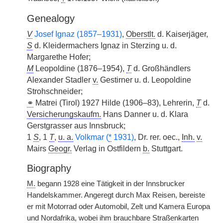
Genealogy
V
Josef Ignaz (1857–1931)
,
Oberstlt.
d. Kaiserjäger,
S
d. Kleidermachers Ignaz in Sterzing u. d.
Margarethe Hofer;
M
Leopoldine (1876–1954),
T
d. Großhändlers
Alexander Stadler
v.
Gestirner u. d. Leopoldine
Strohschneider;
⚭
Matrei (Tirol) 1927 Hilde (1906–83), Lehrerin,
T
d.
Versicherungskaufm.
Hans Danner u. d. Klara
Gerstgrasser aus Innsbruck;
1
S
, 1
T
,
u. a.
Volkmar (
*
1931)
, Dr. rer. oec.,
Inh.
v.
Mairs
Geogr.
Verlag in Ostfildern
b.
Stuttgart.
Biography
M.
begann 1928 eine Tätigkeit in der Innsbrucker
Handelskammer. Angeregt durch Max Reisen, bereiste
er mit Motorrad oder Automobil, Zelt und Kamera Europa
und Nordafrika, wobei ihm brauchbare Straßenkarten