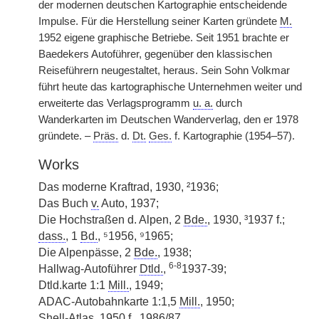
der modernen deutschen Kartographie entscheidende
Impulse. Für die Herstellung seiner Karten gründete
M.
1952 eigene graphische Betriebe. Seit 1951 brachte er
Baedekers Autoführer, gegenüber den klassischen
Reiseführern neugestaltet, heraus. Sein Sohn Volkmar
führt heute das kartographische Unternehmen weiter und
erweiterte das Verlagsprogramm
u. a.
durch
Wanderkarten im Deutschen Wanderverlag, den er 1978
gründete. –
Präs.
d.
Dt.
Ges.
f. Kartographie (1954–57).
Works
Das moderne Kraftrad, 1930, ²1936;
Das Buch
v.
Auto, 1937;
Die Hochstraßen d. Alpen, 2
Bde.
, 1930, ³1937 f.;
dass.
, 1
Bd.
, ⁵1956, ⁹1965;
Die Alpenpässe, 2
Bde.
, 1938;
6-8
Hallwag-Autoführer
Dtld.
,
1937-39;
Dtld.karte 1:1
Mill.
, 1949;
ADAC-Autobahnkarte 1:1,5
Mill.
, 1950;
Shell-Atlas, 1950 f., 1986/87.