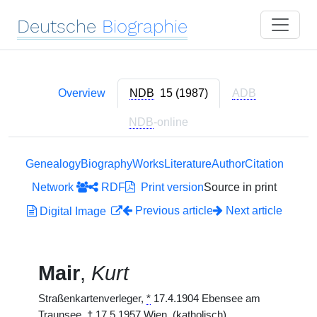
Deutsche
Biographie
Overview
NDB
15 (1987)
ADB
NDB
-online
Genealogy
Biography
Works
Literature
Author
Citation
Network
RDF
Print version
Source in print
Previous article
Next article
Digital Image
Mair
,
Kurt
Straßenkartenverleger,
*
17.4.1904 Ebensee am
Traunsee,
†
17.5.1957 Wien. (katholisch)