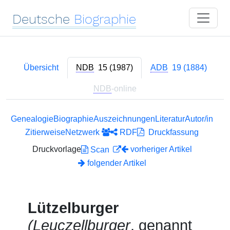
Deutsche
Biographie
Übersicht
NDB
15 (1987)
ADB
19 (1884)
NDB
-online
Genealogie
Biographie
Auszeichnungen
Literatur
Autor/in
Zitierweise
Netzwerk
RDF
Druckfassung
Druckvorlage
vorheriger Artikel
Scan
folgender Artikel
Lützelburger
(Leuczellburger
, genannt