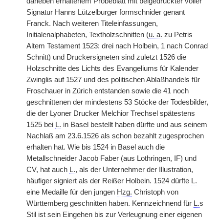
daneben erhaltenem Probeblatt mit beigedruckter voller
Signatur Hanns Lützelburger formschnider genant
Franck. Nach weiteren Titeleinfassungen,
Initialenalphabeten, Textholzschnitten (
u. a.
zu Petris
Altem Testament 1523: drei nach Holbein, 1 nach Conrad
Schnitt) und Druckersigneten sind zuletzt 1526 die
Holzschnitte des Lichts des Evangeliums für Kalender
Zwinglis auf 1527 und des politischen Ablaßhandels für
Froschauer in Zürich entstanden sowie die 41 noch
geschnittenen der mindestens 53 Stöcke der Todesbilder,
die der Lyoner Drucker Melchior Trechsel spätestens
1525 bei
L.
in Basel bestellt haben dürfte und aus seinem
Nachlaß am 23.6.1526 als schon bezahlt zugesprochen
erhalten hat. Wie bis 1524 in Basel auch die
Metallschneider Jacob Faber (aus Lothringen, IF) und
CV, hat auch
L.
, als der Unternehmer der Illustration,
häufiger signiert als der Reißer Holbein. 1524 dürfte
L.
eine Medaille für den jungen
Hzg.
Christoph von
Württemberg geschnitten haben. Kennzeichnend für
L.
s
Stil ist sein Eingehen bis zur Verleugnung einer eigenen