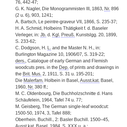
76, 442-47;
G. K. Nagler, Die Monogrammisten III, 1863,
Nr.
896
(2 u. 6), 903, 1241;
A. Bartsch, Le peintre-graveur VII, 1866, S. 235-37;
H. A. Schmid, Holbeins Thätigkeit f. d. Baseler
Verleger, in:
Jb.
d.
Kgl.
Preuß.
Kunstslgg. 20, 1899,
S. 233-62;
C. Dodgson, H.
L.
and the Master N. H., in:
Burlington Magazine 10, 1906/07, S. 319-22;
ders.
, Catalogue of early German and Flemish
woodcuts pres. in the
Dep.
of prints and drawings in
the
Brit.
Mus.
2, 1911, S. 31 u. 195-201;
Die
Malerfam.
Holbein in Basel,
Ausst.kat.
Basel,
1960,
Nr.
380 ff.;
M. C. Oldenbourg, Die Buchholzschnitte d. Hans
Schäufelein, 1964, Tafel 74 u. 77;
M. Geisberg, The German single-leaf woodcut:
1500-50, 1974, 3, Tafel 888;
Oberrhein. Buchill., 2: Basler Buchill. 1500–45,
Ausst.kat.
Basel, 1984, S. XXX
u. a.
;