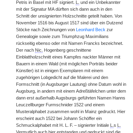
Petris in Basel mit HF signiert.
L.
und ein Unbekannter
mit der Signatur MA dürften sich dann auch in den
Schnitt der unsignierten Holzschnitte geteilt haben. Von
November 1516 bis August 1517 sind über ein Dutzend
Stöcke nach Zeichnungen von
Leonhard Beck
zur
Genealogie sowie zum Triumphzug Maximilians
rückseitig ebenso oder mit Namen Francks bezeichnet.
Der nach
Nic.
Hogenberg geschnittene
Einblattholzschnitt eines Kampfes nackter Männer mit
Bauern in einem Wald (mit möglichen Porträts beider
Künstler) ist in einigen Exemplaren mit einem
zugehörigen Lobgedicht auf die Malerei und den
Formschnitt (in Augsburger Lautung) ohne Datum wohl in
Augsburg, in andern mit einem Adreßtäfelchen unter dem
dann erst außerhalb Augsburgs
|
geführten Namen Hanns
Leuczellburger Furmschnider 1522 und einem
Musteralphabet zusammen wohl in Mainz gedruckt. Hier
erscheint auch 1522 bei Johann Schöffer ein
Schmuckalphabet mit H. L. F. – signierter Initiale
L.
s
L.
Vermutlich auch hier entstanden und gedruckt sind die