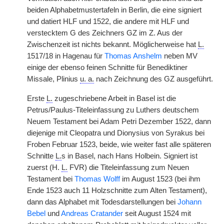
beiden Alphabetmustertafeln in Berlin, die eine signiert
und datiert HLF und 1522, die andere mit HLF und
verstecktem G des Zeichners GZ im Z. Aus der
Zwischenzeit ist nichts bekannt. Möglicherweise hat
L.
1517/18 in Hagenau für
Thomas Anshelm
neben MV
einige der ebenso feinen Schnitte für Benediktiner
Missale, Plinius
u. a.
nach Zeichnung des GZ ausgeführt.
Erste
L.
zugeschriebene Arbeit in Basel ist die
Petrus/Paulus-Titeleinfassung zu Luthers deutschem
Neuem Testament bei Adam Petri Dezember 1522, dann
diejenige mit Cleopatra und Dionysius von Syrakus bei
Froben Februar 1523, beide, wie weiter fast alle späteren
Schnitte
L.
s in Basel, nach Hans Holbein. Signiert ist
zuerst (H.
L.
FVR) die Titeleinfassung zum Neuen
Testament bei
Thomas Wolff
im August 1523 (bei ihm
Ende 1523 auch 11 Holzschnitte zum Alten Testament),
dann das Alphabet mit Todesdarstellungen bei
Johann
Bebel
und
Andreas Cratander
seit August 1524 mit