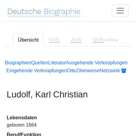
Deutsche
Biographie
Übersicht
NDB
ADB
NDB
-online
Biographien
Quellen
Literatur
Ausgehende Verknüpfungen
Eingehende Verknüpfungen
Orte
Zitierweise
Netzwerk
Ludolf, Karl Christian
Lebensdaten
geboren 1664
Beruf/Funktion