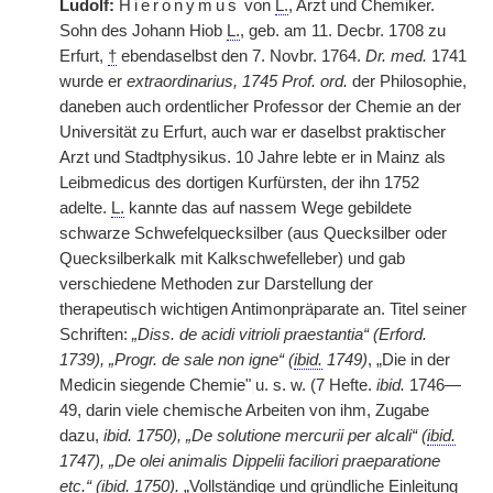
Ludolf:
Hieronymus
von
L.
, Arzt und Chemiker.
Sohn des Johann Hiob
L.
, geb. am 11. Decbr. 1708 zu
Erfurt,
†
ebendaselbst den 7. Novbr. 1764.
Dr. med.
1741
wurde er
extraordinarius, 1745 Prof. ord.
der Philosophie,
daneben auch ordentlicher Professor der Chemie an der
Universität zu Erfurt, auch war er daselbst praktischer
Arzt und Stadtphysikus. 10 Jahre lebte er in Mainz als
Leibmedicus des dortigen Kurfürsten, der ihn 1752
adelte.
L.
kannte das auf nassem Wege gebildete
schwarze Schwefelquecksilber (aus Quecksilber oder
Quecksilberkalk mit Kalkschwefelleber) und gab
verschiedene Methoden zur Darstellung der
therapeutisch wichtigen Antimonpräparate an. Titel seiner
Schriften:
„Diss. de acidi vitrioli praestantia“ (Erford.
1739), „Progr. de sale non igne“ (
ibid.
1749)
, „Die in der
Medicin siegende Chemie"
|
u. s. w. (7 Hefte.
ibid.
1746—
49, darin viele chemische Arbeiten von ihm, Zugabe
dazu,
ibid. 1750), „De solutione mercurii per alcali“ (
ibid.
1747), „De olei animalis Dippelii faciliori praeparatione
etc.“ (
ibid.
1750).
„Vollständige und gründliche Einleitung