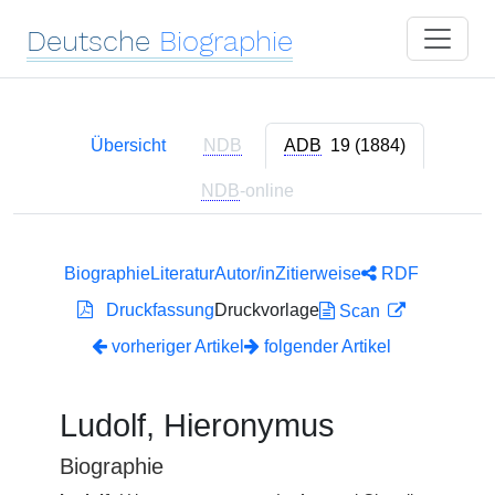
Deutsche
Biographie
Übersicht
NDB
ADB
19 (1884)
NDB
-online
Biographie
Literatur
Autor/in
Zitierweise
RDF
Druckfassung
Druckvorlage
Scan
vorheriger Artikel
folgender Artikel
Ludolf, Hieronymus
Biographie