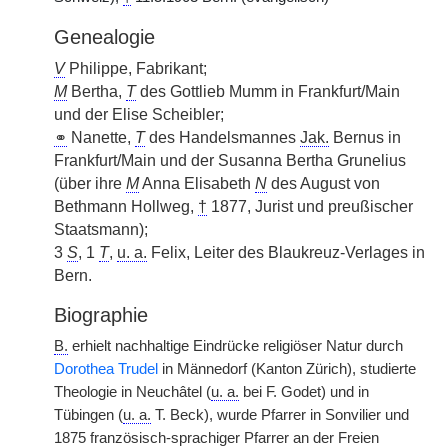
Genealogie
V
Philippe, Fabrikant;
M
Bertha,
T
des Gottlieb Mumm in Frankfurt/Main
und der Elise Scheibler;
⚭
Nanette,
T
des Handelsmannes
Jak.
Bernus in
Frankfurt/Main und der Susanna Bertha Grunelius
(über ihre
M
Anna Elisabeth
N
des August von
Bethmann Hollweg,
†
1877, Jurist und preußischer
Staatsmann);
3
S
, 1
T
,
u. a.
Felix, Leiter des Blaukreuz-Verlages in
Bern.
Biographie
B.
erhielt nachhaltige Eindrücke religiöser Natur durch
Dorothea Trudel
in Männedorf (Kanton Zürich), studierte
Theologie in Neuchâtel (
u. a.
bei F. Godet) und in
Tübingen (
u. a.
T. Beck), wurde Pfarrer in Sonvilier und
1875 französisch-sprachiger Pfarrer an der Freien