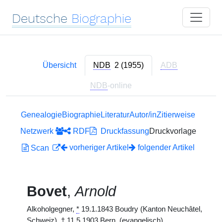
Deutsche
Biographie
Übersicht
NDB
2 (1955)
ADB
NDB
-online
Genealogie
Biographie
Literatur
Autor/in
Zitierweise
Netzwerk
RDF
Druckfassung
Druckvorlage
vorheriger Artikel
folgender Artikel
Scan
Bovet
,
Arnold
Alkoholgegner,
*
19.1.1843 Boudry (Kanton Neuchâtel,
Schweiz),
†
11.5.1903 Bern. (evangelisch)