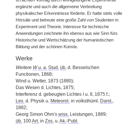
schlichten Vortrag durch wohlgelungene Experimente
ergänzte und auch die allgemeine Verbreitung
physikalischer Erkenntnisse förderte. Er hatte stets volle
Hörsäle und betreute eine große Zahl von Studenten in
Experiment und Theorie. Interesse für technische
Anwendungen zeichnete ihn ebenso aus wie Sinn fürs
Historische und Wertschätzung der humanistischen
Bildung und der schönen Künste.
Werke
Weitere
W
u. a.
Stud.
üb.
d. Besselschen
Functionen, 1868;
Wind u. Wetter, 1873 (1880);
Das Wesen d. Lichtes, 1875;
Interferenz d. gebeugten Lichtes I u. II, 1875 f.;
Lex.
d. Physik u.
Meteorol.
in volksthüml.
Darst.
,
1882;
Georg Simon Ohm's
wiss.
Leistungen, 1889;
üb.
100
Art.
in
Zss.
u.
Ak.
-
Publ.