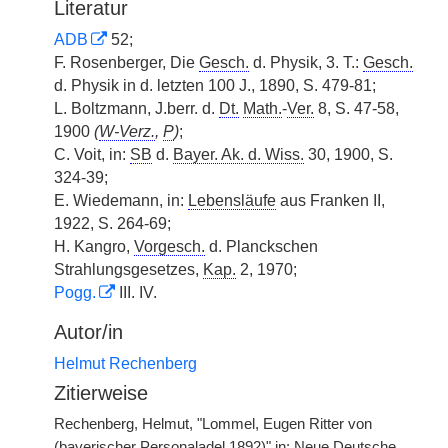
Literatur
ADB
52;
F. Rosenberger, Die
Gesch.
d. Physik, 3. T.:
Gesch.
d. Physik in d. letzten 100 J., 1890, S. 479-81;
L. Boltzmann, J.berr. d.
Dt.
Math.
-
Ver.
8, S. 47-58,
1900
(
W-Verz.
,
P
)
;
C. Voit, in:
SB
d.
Bayer. Ak. d. Wiss.
30, 1900, S.
324-39;
E. Wiedemann, in:
Lebensläufe
aus Franken II,
1922, S. 264-69;
H. Kangro,
Vorgesch.
d. Planckschen
Strahlungsgesetzes,
Kap.
2, 1970;
Pogg.
III. IV.
Autor/in
Helmut Rechenberg
Zitierweise
Rechenberg, Helmut, "Lommel, Eugen Ritter von
(bayerischer Personaladel 1892)" in: Neue Deutsche