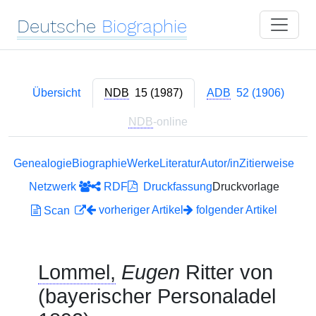
Deutsche
Biographie
Übersicht
NDB
15 (1987)
ADB
52 (1906)
NDB
-online
Genealogie
Biographie
Werke
Literatur
Autor/in
Zitierweise
Netzwerk
RDF
Druckfassung
Druckvorlage
vorheriger Artikel
folgender Artikel
Scan
Lommel,
Eugen
Ritter von
(bayerischer Personaladel