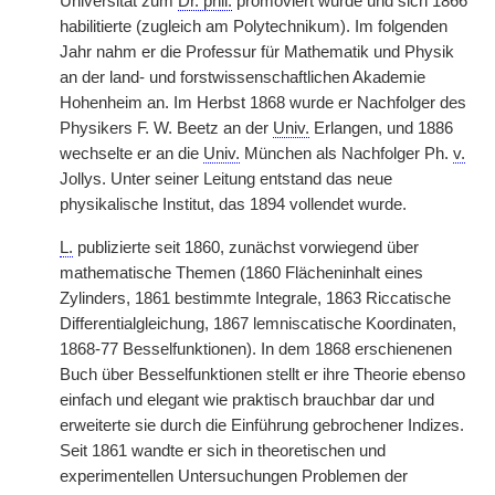
Universität zum
Dr. phil.
promoviert wurde und sich 1866
habilitierte (zugleich am Polytechnikum). Im folgenden
Jahr nahm er die Professur für Mathematik und Physik
an der land- und forstwissenschaftlichen Akademie
Hohenheim an. Im Herbst 1868 wurde er Nachfolger des
Physikers F. W. Beetz an der
Univ.
Erlangen, und 1886
wechselte er an die
Univ.
München als Nachfolger Ph.
v.
Jollys. Unter seiner Leitung entstand das neue
physikalische Institut, das 1894 vollendet wurde.
L.
publizierte seit 1860, zunächst vorwiegend über
mathematische Themen (1860 Flächeninhalt eines
Zylinders, 1861 bestimmte Integrale, 1863 Riccatische
Differentialgleichung, 1867 lemniscatische Koordinaten,
1868-77 Besselfunktionen). In dem 1868 erschienenen
Buch über Besselfunktionen stellt er ihre Theorie ebenso
einfach und elegant wie praktisch brauchbar dar und
erweiterte sie durch die Einführung gebrochener Indizes.
Seit 1861 wandte er sich in theoretischen und
experimentellen Untersuchungen Problemen der