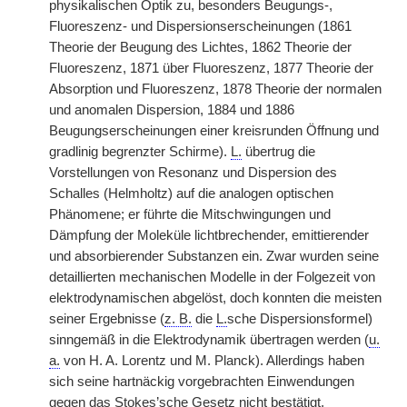
physikalischen Optik zu, besonders Beugungs-,
Fluoreszenz- und Dispersionserscheinungen (1861
Theorie der Beugung des Lichtes, 1862 Theorie der
Fluoreszenz, 1871 über Fluoreszenz, 1877 Theorie der
Absorption und Fluoreszenz, 1878 Theorie der normalen
und anomalen Dispersion, 1884 und 1886
Beugungserscheinungen einer kreisrunden Öffnung und
gradlinig begrenzter Schirme).
L.
übertrug die
Vorstellungen von Resonanz und Dispersion des
Schalles (Helmholtz) auf die analogen optischen
Phänomene; er führte die Mitschwingungen und
Dämpfung der Moleküle lichtbrechender, emittierender
und absorbierender Substanzen ein. Zwar wurden seine
detaillierten mechanischen Modelle in der Folgezeit von
elektrodynamischen abgelöst, doch konnten die meisten
seiner Ergebnisse (
z. B.
die
L.
sche Dispersionsformel)
sinngemäß in die Elektrodynamik übertragen werden (
u.
a.
von H. A. Lorentz und M. Planck). Allerdings haben
sich seine hartnäckig vorgebrachten Einwendungen
gegen das Stokes’sche Gesetz nicht bestätigt,