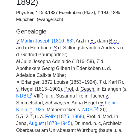
1892)
Physiker,
*
19.3.1837 Edenkoben (Pfalz),
†
19.6.1899
München.
(evangelisch)
Genealogie
V
Martin Joseph (1810–63)
, Arzt in
E.
, dann
Bez.
-
arzt in Hornbach,
S
d. Stiftungsbeamten Andreas u.
d. Gertrud Baumgärtner;
M
Julie Josepha Adelaide (1816–59),
T
d.
Apothekers Georg Gilbert in Edenkoben u. d.
Adelaide Calixte Mühe;
⚭
Erlangen 1872 Louise (1853–1924),
T
d. Karl
Rr.
v.
Hegel (1813–1901),
Prof.
d.
Gesch.
in Erlangen (s.
*
NDB
VIII
), u. d. Susanna Freiin Tucher
v.
Simmelsdorf;
Schwägerin
Anna Hegel (
⚭
Felix
Klein,
†
1925
, Mathematiker, s.
NDB
XI);
5
S
, 2
T
,
u. a.
Felix (1875–1968)
,
Prof. d. Med.
in
Jena,
August (1878–1945)
,
Dr. med.
h. c, Architekt,
Oberbaurat am Univ.bauamt Würzburg (baute
u. a.