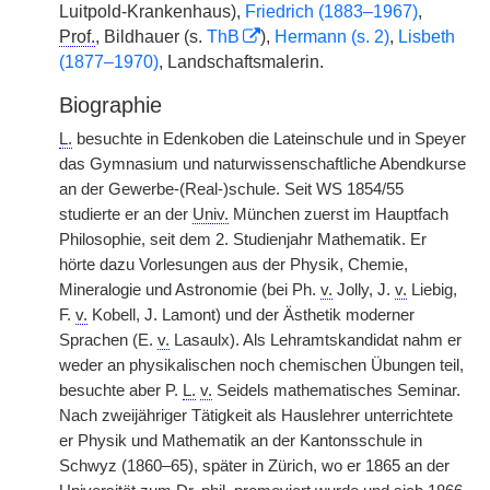
Luitpold-Krankenhaus),
Friedrich (1883–1967)
,
Prof.
, Bildhauer (s.
ThB
),
Hermann (s. 2)
,
Lisbeth
(1877–1970)
, Landschaftsmalerin.
Biographie
L.
besuchte in Edenkoben die Lateinschule und in Speyer
das Gymnasium und naturwissenschaftliche Abendkurse
an der Gewerbe-(Real-)schule. Seit WS 1854/55
studierte er an der
Univ.
München zuerst im Hauptfach
Philosophie, seit dem 2. Studienjahr Mathematik. Er
hörte dazu Vorlesungen aus der Physik, Chemie,
Mineralogie und Astronomie (bei Ph.
v.
Jolly, J.
v.
Liebig,
F.
v.
Kobell, J. Lamont) und der Ästhetik moderner
Sprachen (E.
v.
Lasaulx). Als Lehramtskandidat nahm er
weder an physikalischen noch chemischen Übungen teil,
besuchte aber P.
L.
v.
Seidels mathematisches Seminar.
Nach zweijähriger Tätigkeit als Hauslehrer unterrichtete
er Physik und Mathematik an der Kantonsschule in
Schwyz (1860–65), später in Zürich, wo er 1865 an der