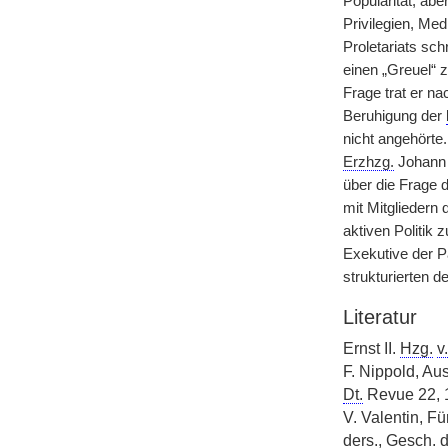
Popularität, ab
Privilegien, Me
Proletariats sc
einen „Greuel“ z
Frage trat er n
Beruhigung der
nicht angehörte
Erzhzg.
Johann 
über die Frage 
mit Mitgliedern
aktiven Politik 
Exekutive der P
strukturierten 
Literatur
Ernst II.
Hzg.
v.
F. Nippold, A
Dt.
Revue 22, 1
V. Valentin, Fü
ders.
,
Gesch.
d