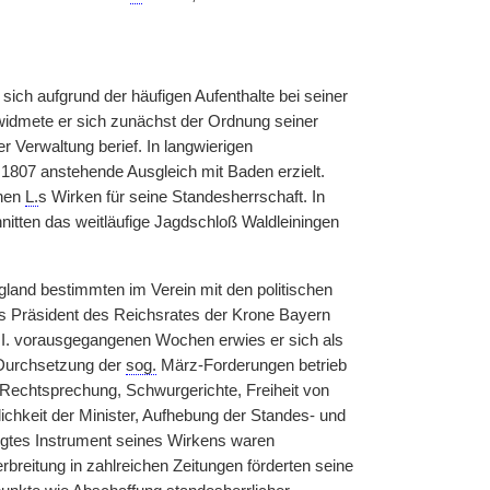
sich aufgrund der häufigen Aufenthalte bei seiner
widmete er sich zunächst der Ordnung seiner
r Verwaltung berief. In langwierigen
1807 anstehende Ausgleich mit Baden erzielt.
hnen
L.
s Wirken für seine Standesherrschaft. In
nitten das weitläufige Jagdschloß Waldleiningen
gland bestimmten im Verein mit den politischen
Als Präsident des Reichsrates der Krone Bayern
s I. vorausgegangenen Wochen erwies er sich als
 Durchsetzung der
sog.
März-Forderungen betrieb
 Rechtsprechung, Schwurgerichte, Freiheit von
chkeit der Minister, Aufhebung der Standes- und
ugtes Instrument seines Wirkens waren
erbreitung in zahlreichen Zeitungen förderten seine