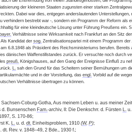
er auch die Entfremdung von vielen Standesgenossen, die Programmp
diatisierung der kleineren Staaten zugunsten einer starken Zentralgew
hreckten. Dabei war dies, entgegen anderslautenden Unterstellungen,
u verhindern bestrebt war -, sondern ein Programm der Reform als ein
achhaltig für eine kleindeutsche Lösung unter Führung Preußens ein. 
bayer.
Verhältnisse seine Wirksamkeit nach Frankfurt an den Sitz der
. Als Kandidat der
sog.
Zentralisationspartei mit einem Programm der
am 6.8.1848 als Präsident des Reichsministeriums berufen. Bereits 
des dänischen Waffenstillstandes zurück. Er versuchte noch durch 
 des
preuß.
Königshauses, auf den Gang der Ereignisse Einfluß zu neh
zurück.
L.
sah den Grund für das Scheitern seiner Bemühungen um die
artikularmächte und in der Vorstellung, das
engl.
Vorbild auf die wege
deutschen Verhältnisse übertragen zu können.
Sachsen-Coburg-Gotha, Aus meinem Leben u. aus meiner Zeit
us d. Bunsenschen
Fam.
-archiv, II: Die Denkschrr. d. Fürsten
L.
u.
897, S. 170-86;
rst K.
L.
u. d.
dt.
Einheitsproblem, 1910
(
W
,
P
)
;
.
dt.
Rev.
v.
1848–49, 2
Bde.
, 1930 f.;