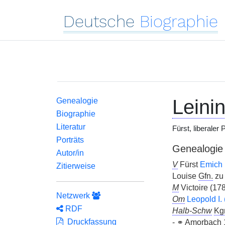
Deutsche
Biographie
Leini
Genealogie
Biographie
Literatur
Fürst, liberaler
Porträts
Genealogie
Autor/in
V
Fürst
Emich 
Zitierweise
Louise
Gfn.
zu
M
Victoire (17
Netzwerk
Om
Leopold I. 
RDF
Halb-Schw
Kg
Druckfassung
-
⚭
Amorbach 1