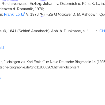
er Reichsverweser
Erzhzg.
Johann
v.
Österreich u. Fürst K.
L.
, in
denzen d. Romantik, 1970;
in:
Fränk. Lb.
V, 1973
(
P
).
-
Zu M Victoire:
D. M. Ashdown, Que
uß, 1841 (Schloß Amorbach),
Abb.
b.
Dunkhase, s.
L
, u. in:
GH
ald
ch, "Leiningen zu, Karl Emich" in: Neue Deutsche Biographie 14 (1985
utsche-biographie.de/gnd118998269.html#ndbcontent