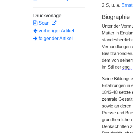
2
S
,
u. a.
Ernst 
Druckvorlage
Biographie
Scan
Unter der Vorm
vorheriger Artikel
Mutter in Engla
folgender Artikel
standesherrlich
Verhandlungen u
Besitzarrondier
dem von seinem 
im Stil der
engl.
Seine Bildungse
Erfahrungen in 
1843-48 setzte 
zentrale Gestal
sowie an deren 
Presse und Buch
grundherrlichen
Denkschriften zu