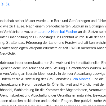
(s. 3)
.
undschaft seiner Mutter wurde
L.
in Bern und Genf erzogen und fühlte 
nd wie zu Hause. Nach einem breitgefächerten Studium in Göttingen 
en Verhältnisse, wozu er
Laurenz Hannibal Fischer
an die Spitze seine
nter Einschaltung des Bundestages in Frankfurt wurde 1840 der seit 
ung, Straßenbau, Förderung der Land- und Forstwirtschaft kennzeic
Vater angelegten Wildpark errichtete er seit 1828 in mehreren Absch
Neu-Gotik.
rlebnisse in der demokratischen Schweiz und im konstitutionellen En
eigener Sache und seiner sozialen Stellung
L.
s öffentliches Wirken. 
er von Anfang an liberale Ideen durch. In den der Abdankung Ludwig
t, indem er die Ausweisung der
Gfn.
Landsfeld (
Lola Montez
) und die
Umsetzung in Reformgesetze für Öffentlichkeit und Mündlichkeit der
handel, Wahlordnung für die Kammer der Abgeordneten, Verantwortli
 Gerichtsbarkeit und Abschaffung der Grundlasten mitwirkte. Bevorz
 den aktuellen politischen und sozialen Fragen. Ihre publizistische V