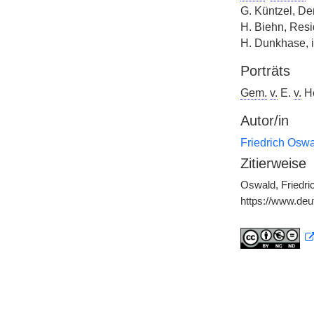
G. Küntzel, D
H. Biehn, Resi
H. Dunkhase, 
Porträts
Gem.
v.
E.
v.
He
Autor/in
Friedrich Osw
Zitierweise
Oswald, Friedri
https://www.de