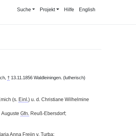
Suche
Projekt
Hilfe
English
ach,
†
13.11.1856 Waldleiningen. (lutherisch)
Emich (s.
Einl.
) u. d. Christiane Wilhelmine
. Auguste
Gfn.
Reuß-Ebersdorf;
Maria Anna Freiin
v.
Turba;