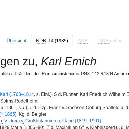
Übersicht
NDB
14 (1985)
ADB
NDB
-online
ngen zu,
Karl Emich
 Politiker, Präsident des Reichsministeriums 1848,
*
12.9.1804 Amorb
Karl (1763–1814
, s.
Einl.
),
S
d. Fürsten Karl Friedrich Wilhelm 
 Solms-Rödelheim;
86–1861, s.
L
),
T
d.
Hzg.
Franz
v.
Sachsen-Coburg-Saalfeld u. d
(
†
1865
),
Kg.
d. Belgier;
n.
Victoria
v.
Großbritannien u. Irland (1819–1901)
;
829 Maria (1806–80),
T
d. Maximilian
Gf.
v.
Klebelsberg u. d. 