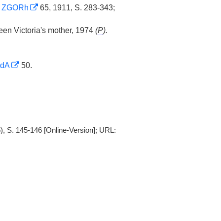
:
ZGORh
65, 1911, S. 283-343;
en Victoria's mother, 1974
(
P
).
dA
50.
), S. 145-146 [Online-Version]; URL: