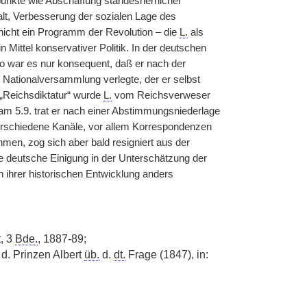
unkte wie Abschaffung standesherrlicher
alt, Verbesserung der sozialen Lage des
 nicht ein Programm der Revolution – die
L.
als
 Mittel konservativer Politik. In der deutschen
So war es nur konsequent, daß er nach der
 Nationalversammlung verlegte, der er selbst
 „Reichsdiktatur“ wurde
L.
vom Reichsverweser
am 5.9. trat er nach einer Abstimmungsniederlage
verschiedene Kanäle, vor allem Korrespondenzen
men, zog sich aber bald resigniert aus der
 deutsche Einigung in der Unterschätzung der
n ihrer historischen Entwicklung anders
, 3
Bde.
, 1887-89;
 d. Prinzen Albert
üb.
d.
dt.
Frage (1847), in: