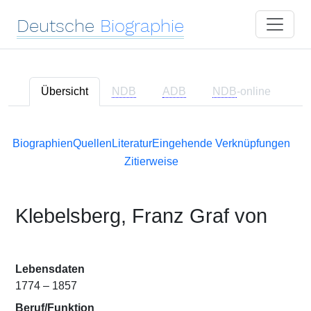
Deutsche
Biographie
Übersicht
NDB
ADB
NDB
-online
Biographien
Quellen
Literatur
Eingehende Verknüpfungen
Zitierweise
Klebelsberg, Franz Graf von
Lebensdaten
1774 – 1857
Beruf/Funktion