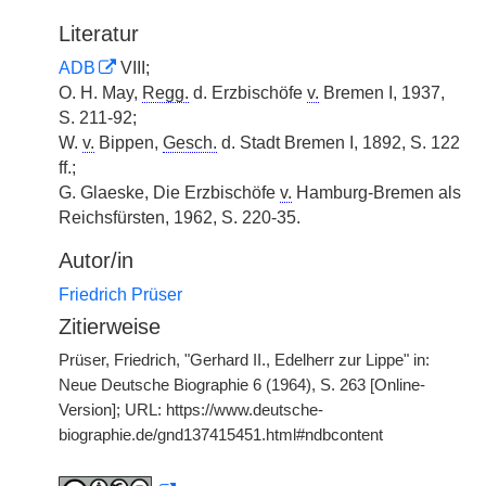
Literatur
ADB
VIII;
O. H. May,
Regg.
d. Erzbischöfe
v.
Bremen I, 1937,
S. 211-92;
W.
v.
Bippen,
Gesch.
d. Stadt Bremen I, 1892, S. 122
ff.;
G. Glaeske, Die Erzbischöfe
v.
Hamburg-Bremen als
Reichsfürsten, 1962, S. 220-35.
Autor/in
Friedrich Prüser
Zitierweise
Prüser, Friedrich, "Gerhard II., Edelherr zur Lippe" in:
Neue Deutsche Biographie 6 (1964), S. 263 [Online-
Version]; URL: https://www.deutsche-
biographie.de/gnd137415451.html#ndbcontent