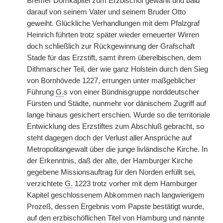
Bremer Domkapitel zum Erzbischof gewählt und bald
darauf von seinem Vater und seinem Bruder Otto
geweiht. Glückliche Verhandlungen mit dem Pfalzgraf
Heinrich führten trotz später wieder erneuerter Wirren
doch schließlich zur Rückgewinnung der Grafschaft
Stade für das Erzstift, samt ihrem überelbischen, dem
Dithmarscher Teil, der wie ganz Holstein durch den Sieg
von Bornhövede 1227, errungen unter maßgeblicher
Führung
G.
s von einer Bündnisgruppe norddeutscher
Fürsten und Städte, nunmehr vor dänischem Zugriff auf
lange hinaus gesichert erschien. Wurde so die territoriale
Entwicklung des Erzstiftes zum Abschluß gebracht, so
steht dagegen doch der Verlust aller Ansprüche auf
Metropolitangewalt über die junge livländische Kirche. In
der Erkenntnis, daß der alte, der Hamburger Kirche
gegebene Missionsauftrag für den Norden erfüllt sei,
verzichtete
G.
1223 trotz vorher mit dem Hamburger
Kapitel geschlossenem Abkommen nach langwierigem
Prozeß, dessen Ergebnis vom Papste bestätigt wurde,
auf den erzbischöflichen Titel von Hamburg und nannte