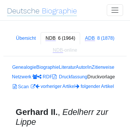
Deutsche
Biographie
Übersicht
NDB
6 (1964)
ADB
8 (1878)
NDB
-online
Genealogie
Biographie
Literatur
Autor/in
Zitierweise
Netzwerk
RDF
Druckfassung
Druckvorlage
vorheriger Artikel
folgender Artikel
Scan
Gerhard II.
,
Edelherr zur
Lippe