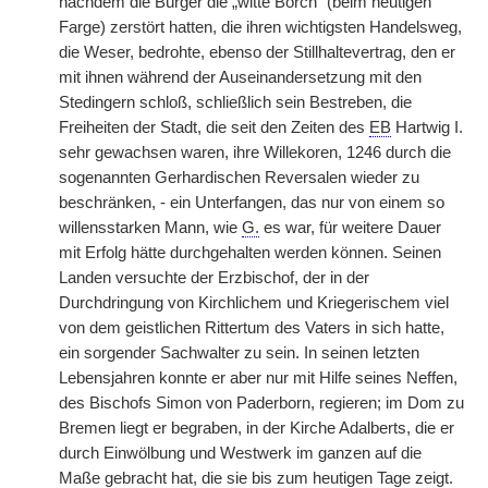
nachdem die Bürger die „witte Borch“ (beim heutigen
Farge) zerstört hatten, die ihren wichtigsten Handelsweg,
die Weser, bedrohte, ebenso der Stillhaltevertrag, den er
mit ihnen während der Auseinandersetzung mit den
Stedingern schloß, schließlich sein Bestreben, die
Freiheiten der Stadt, die seit den Zeiten des
EB
Hartwig I.
sehr gewachsen waren, ihre Willekoren, 1246 durch die
sogenannten Gerhardischen Reversalen wieder zu
beschränken, - ein Unterfangen, das nur von einem so
willensstarken Mann, wie
G.
es war, für weitere Dauer
mit Erfolg hätte durchgehalten werden können. Seinen
Landen versuchte der Erzbischof, der in der
Durchdringung von Kirchlichem und Kriegerischem viel
von dem geistlichen Rittertum des Vaters in sich hatte,
ein sorgender Sachwalter zu sein. In seinen letzten
Lebensjahren konnte er aber nur mit Hilfe seines Neffen,
des Bischofs Simon von Paderborn, regieren; im Dom zu
Bremen liegt er begraben, in der Kirche Adalberts, die er
durch Einwölbung und Westwerk im ganzen auf die
Maße gebracht hat, die sie bis zum heutigen Tage zeigt.