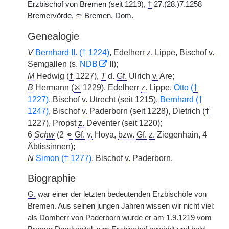
Erzbischof von Bremen (seit 1219),
†
27.(28.)7.1258
Bremervörde,
⚰
Bremen, Dom.
Genealogie
V
Bernhard II. (
†
1224)
, Edelherr
z.
Lippe, Bischof
v.
Semgallen (s.
NDB
II);
M
Hedwig (
†
1227),
T
d.
Gf.
Ulrich
v.
Are;
B
Hermann (
⚔
1229), Edelherr
z.
Lippe,
Otto (
†
1227)
, Bischof
v.
Utrecht (seit 1215),
Bernhard (
†
1247)
, Bischof
v.
Paderborn (seit 1228), Dietrich (
†
1227), Propst
z.
Deventer (seit 1220);
6
Schw
(2
⚭
Gf.
v.
Hoya,
bzw.
Gf.
z.
Ziegenhain, 4
Äbtissinnen);
N
Simon (
†
1277)
, Bischof
v.
Paderborn.
Biographie
G.
war einer der letzten bedeutenden Erzbischöfe von
Bremen. Aus seinen jungen Jahren wissen wir nicht viel:
als Domherr von Paderborn wurde er am 1.9.1219 vom