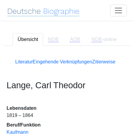
Deutsche
Biographie
Übersicht
NDB
ADB
NDB
-online
Literatur
Eingehende Verknüpfungen
Zitierweise
Lange, Carl Theodor
Lebensdaten
1819 – 1864
Beruf/Funktion
Kaufmann