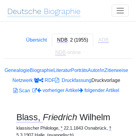
Deutsche
Biographie
Übersicht
NDB
2 (1955)
ADB
NDB
-online
Genealogie
Biographie
Literatur
Porträts
Autor/in
Zitierweise
Netzwerk
RDF
Druckfassung
Druckvorlage
vorheriger Artikel
folgender Artikel
Scan
Blass,
Friedrich
Wilhelm
klassischer Philologe,
*
22.1.1843 Osnabrück,
†
5.3.1907 Halle. (evangelisch)