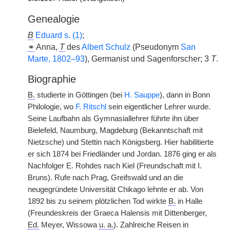
Genealogie
B
Eduard s. (1)
;
⚭
Anna,
T
des
Albert Schulz
(Pseudonym
San
Marte, 1802–93
), Germanist und Sagenforscher; 3
T
.
Biographie
B.
studierte in Göttingen (bei
H. Sauppe
), dann in Bonn
Philologie, wo
F. Ritschl
sein eigentlicher Lehrer wurde.
Seine Laufbahn als Gymnasiallehrer führte ihn über
Bielefeld, Naumburg, Magdeburg (Bekanntschaft mit
Nietzsche) und Stettin nach Königsberg. Hier habilitierte
er sich 1874 bei Friedländer und Jordan. 1876 ging er als
Nachfolger E. Rohdes nach Kiel (Freundschaft mit I.
Bruns). Rufe nach Prag, Greifswald und an die
neugegründete Universität Chikago lehnte er ab. Von
1892 bis zu seinem plötzlichen Tod wirkte
B.
in Halle
(Freundeskreis der Graeca Halensis mit Dittenberger,
Ed.
Meyer, Wissowa
u. a.
). Zahlreiche Reisen in