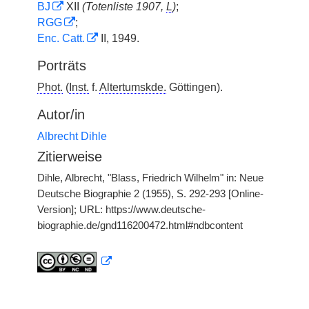
BJ
XII
(Totenliste 1907,
L
)
;
RGG
;
Enc. Catt.
II, 1949.
Porträts
Phot.
(
Inst.
f.
Altertumskde.
Göttingen).
Autor/in
Albrecht Dihle
Zitierweise
Dihle, Albrecht, "Blass, Friedrich Wilhelm" in: Neue
Deutsche Biographie 2 (1955), S. 292-293 [Online-
Version]; URL: https://www.deutsche-
biographie.de/gnd116200472.html#ndbcontent