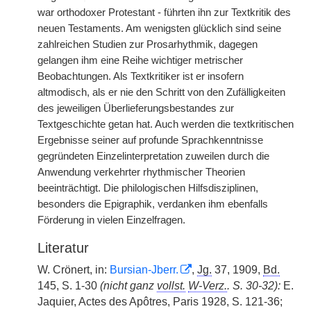
war orthodoxer Protestant - führten ihn zur Textkritik des
neuen Testaments. Am wenigsten glücklich sind seine
zahlreichen Studien zur Prosarhythmik, dagegen
gelangen ihm eine Reihe wichtiger metrischer
Beobachtungen. Als Textkritiker ist er insofern
altmodisch, als er nie den Schritt von den Zufälligkeiten
des jeweiligen Überlieferungsbestandes zur
Textgeschichte getan hat. Auch werden die textkritischen
Ergebnisse seiner auf profunde Sprachkenntnisse
gegründeten Einzelinterpretation zuweilen durch die
Anwendung verkehrter rhythmischer Theorien
beeinträchtigt. Die philologischen Hilfsdisziplinen,
besonders die Epigraphik, verdanken ihm ebenfalls
Förderung in vielen Einzelfragen.
Literatur
W. Crönert, in:
Bursian-Jberr.
,
Jg.
37, 1909,
Bd.
145, S. 1-30
(nicht ganz
vollst.
W-Verz.
. S. 30-32):
E.
Jaquier, Actes des Apôtres, Paris 1928, S. 121-36;