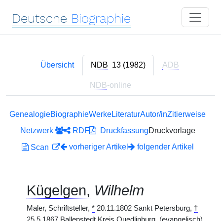
Deutsche
Biographie
Übersicht
NDB
13 (1982)
ADB
NDB
-online
Genealogie
Biographie
Werke
Literatur
Autor/in
Zitierweise
Netzwerk
RDF
Druckfassung
Druckvorlage
vorheriger Artikel
folgender Artikel
Scan
Kügelgen,
Wilhelm
Maler, Schriftsteller,
*
20.11.1802 Sankt Petersburg,
†
25.5.1867 Ballenstedt Kreis Quedlinburg. (evangelisch)