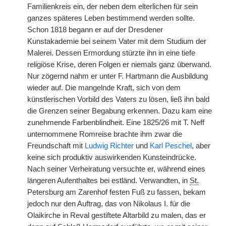
Familienkreis ein, der neben dem elterlichen für sein
ganzes späteres Leben bestimmend werden sollte.
Schon 1818 begann er auf der Dresdener
Kunstakademie bei seinem Vater mit dem Studium der
Malerei. Dessen Ermordung stürzte ihn in eine tiefe
religiöse Krise, deren Folgen er niemals ganz überwand.
Nur zögernd nahm er unter F. Hartmann die Ausbildung
wieder auf. Die mangelnde Kraft, sich von dem
künstlerischen Vorbild des Vaters zu lösen, ließ ihn bald
die Grenzen seiner Begabung erkennen. Dazu kam eine
zunehmende Farbenblindheit. Eine 1825/26 mit T. Neff
unternommene Romreise brachte ihm zwar die
Freundschaft mit
Ludwig Richter
und
Karl Peschel
, aber
keine sich produktiv auswirkenden Kunsteindrücke.
Nach seiner Verheiratung versuchte er, während eines
längeren Aufenthaltes bei estländ. Verwandten, in
St.
Petersburg am Zarenhof festen Fuß zu fassen, bekam
jedoch nur den Auftrag, das von Nikolaus I. für die
Olaikirche in Reval gestiftete Altarbild zu malen, das er