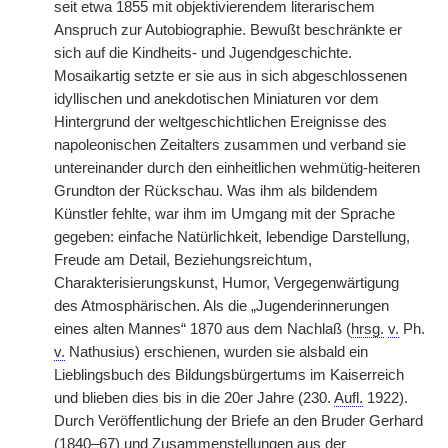
seit etwa 1855 mit objektivierendem literarischem
Anspruch zur Autobiographie. Bewußt beschränkte er
sich auf die Kindheits- und Jugendgeschichte.
Mosaikartig setzte er sie aus in sich abgeschlossenen
idyllischen und anekdotischen Miniaturen vor dem
Hintergrund der weltgeschichtlichen Ereignisse des
napoleonischen Zeitalters zusammen und verband sie
untereinander durch den einheitlichen wehmütig-heiteren
Grundton der Rückschau. Was ihm als bildendem
Künstler fehlte, war ihm im Umgang mit der Sprache
gegeben: einfache Natürlichkeit, lebendige Darstellung,
Freude am Detail, Beziehungsreichtum,
Charakterisierungskunst, Humor, Vergegenwärtigung
des Atmosphärischen. Als die „Jugenderinnerungen
eines alten Mannes“ 1870 aus dem Nachlaß (
hrsg.
v.
Ph.
v.
Nathusius) erschienen, wurden sie alsbald ein
Lieblingsbuch des Bildungsbürgertums im Kaiserreich
und blieben dies bis in die 20er Jahre (230.
Aufl.
1922).
Durch Veröffentlichung der Briefe an den Bruder Gerhard
(1840–67) und Zusammenstellungen aus der