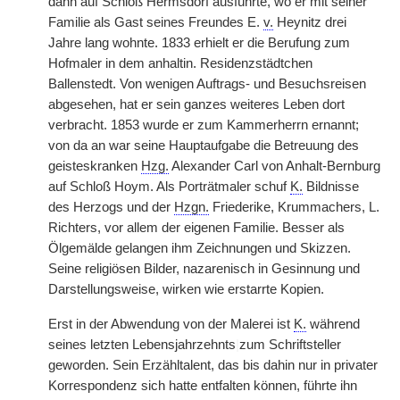
dann auf Schloß Hermsdorf ausführte, wo er mit seiner
Familie als Gast seines Freundes E.
v.
Heynitz drei
Jahre lang wohnte. 1833 erhielt er die Berufung zum
Hofmaler in dem anhaltin. Residenzstädtchen
Ballenstedt. Von wenigen Auftrags- und Besuchsreisen
abgesehen, hat er sein ganzes weiteres Leben dort
verbracht. 1853 wurde er zum Kammerherrn ernannt;
von da an war seine Hauptaufgabe die Betreuung des
geisteskranken
Hzg.
Alexander Carl von Anhalt-Bernburg
auf Schloß Hoym. Als Porträtmaler schuf
K.
Bildnisse
des Herzogs und der
Hzgn.
Friederike, Krummachers, L.
Richters, vor allem der eigenen Familie. Besser als
Ölgemälde gelangen ihm Zeichnungen und Skizzen.
Seine religiösen Bilder, nazarenisch in Gesinnung und
Darstellungsweise, wirken wie erstarrte Kopien.
Erst in der Abwendung von der Malerei ist
K.
während
seines letzten Lebensjahrzehnts
|
zum Schriftsteller
geworden. Sein Erzähltalent, das bis dahin nur in privater
Korrespondenz sich hatte entfalten können, führte ihn