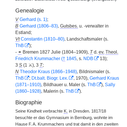
Genealogie
V
Gerhard (s. 1)
;
B
Gerhard (1806–83)
,
Gutsbes.
u. -verwalter in
Estland;
Vt
Constantin (1810–80)
, Landschaftsmaler (s.
ThB
);
-
⚭
Bremen 1827 Julie (1804–1909),
T
d.
ev.
Theol.
Friedrich Krummacher (
†
1845
, s.
NDB
13);
3
S
(1 ⚔), 3
T
;
N
Theodor Kraus (1866–1948)
, Bildnismaler (s.
ThB
;
Dt.balt. Biogr. Lex.
, 1970),
Gerhard Kraus
(1871–1910)
, Bildhauer u. Maler (s.
ThB
),
Sally
(1860–1928)
, Malerin (s.
ThB
).
Biographie
Seine Kindheit verbrachte
K.
in Dresden. 1817/18
besuchte er das Gymnasium in Bernburg, wohnte im
Hause F. A. Krummachers und trat damit in den zweiten