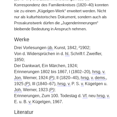
Korrespondenz des Familienkreises (1820–40) konnten
sie zu einem „Kügelgen-Werk“ erweitert werden. Nicht
nur als kulturhistorisches Dokument, sondern auch als
Prosakunstwerk dürfen die „Jugenderinnerungen“
bleibende Bedeutung in Anspruch nehmen.
Werke
Drei Vorlesungen
üb.
Kunst, 1842, ²1902;
Von d. Widersprüchen in d.
hl.
Schrift f. Zweifler,
1850;
Der Dankwart, Ein Märchen, 1924;
Erinnerungen 1802 bis 1867, I (1802–20),
hrsg.
v.
Jon.
Werner, 1924
(
P
)
, II (1820–40),
hrsg.
v.
dems.
,
1925
(
P
)
, III (1840–67),
hrsg.
v.
P. S.
v.
Kügelgen u.
Joh.
Werner, 1923
(
P
)
;
Erinnerungen, Zum 100. Todestag d.
Vf.
neu
hrsg.
v.
E. u. B.
v.
Kügelgen, 1967.
Literatur