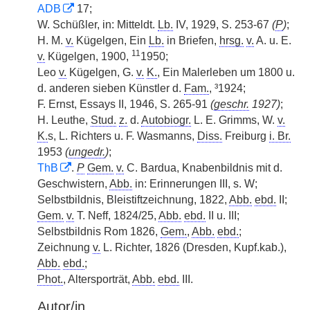
ADB
17;
W. Schüßler, in: Mitteldt.
Lb.
IV, 1929, S. 253-67
(
P
)
;
H. M.
v.
Kügelgen, Ein
Lb.
in Briefen,
hrsg.
v.
A. u. E.
11
v.
Kügelgen, 1900,
1950;
Leo
v.
Kügelgen, G.
v.
K.
, Ein Malerleben um 1800 u.
d. anderen sieben Künstler d.
Fam.
, ³1924;
F. Ernst, Essays II, 1946, S. 265-91
(
geschr.
1927)
;
H. Leuthe,
Stud.
z.
d.
Autobiogr.
L. E. Grimms, W.
v.
K.
s, L. Richters u. F. Wasmanns,
Diss.
Freiburg
i. Br.
1953
(
ungedr.
)
;
ThB
.
P
Gem.
v.
C. Bardua, Knabenbildnis mit d.
Geschwistern,
Abb.
in: Erinnerungen III, s. W;
Selbstbildnis, Bleistiftzeichnung, 1822,
Abb.
ebd.
II;
Gem.
v.
T. Neff, 1824/25,
Abb.
ebd.
II u. III;
Selbstbildnis Rom 1826,
Gem.
,
Abb.
ebd.
;
Zeichnung
v.
L. Richter, 1826 (Dresden, Kupf.kab.),
Abb.
ebd.
;
Phot.
, Altersporträt,
Abb.
ebd.
III.
Autor/in