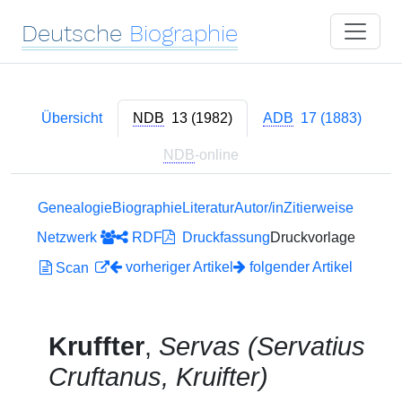
Deutsche
Biographie
Übersicht
NDB
13 (1982)
ADB
17 (1883)
NDB
-online
Genealogie
Biographie
Literatur
Autor/in
Zitierweise
Netzwerk
RDF
Druckfassung
Druckvorlage
vorheriger Artikel
folgender Artikel
Scan
Kruffter
,
Servas (Servatius
Cruftanus, Kruifter)