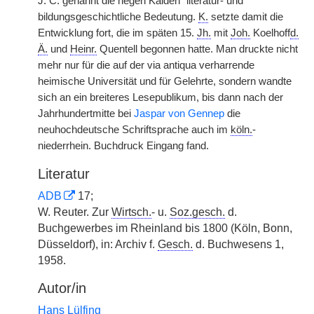
J. C. genannt die negen Kalden“ literatur- und
bildungsgeschichtliche Bedeutung.
K.
setzte damit die
Entwicklung fort, die im späten 15.
Jh.
mit
Joh.
Koelhoff
d.
Ä.
und
Heinr.
Quentell begonnen hatte. Man druckte nicht
mehr nur für die auf der via antiqua verharrende
heimische Universität und für Gelehrte, sondern wandte
sich an ein breiteres Lesepublikum, bis dann nach der
Jahrhundertmitte bei
Jaspar von Gennep
die
neuhochdeutsche Schriftsprache auch im
köln.
-
niederrhein. Buchdruck Eingang fand.
Literatur
ADB
17;
W. Reuter. Zur
Wirtsch.
- u.
Soz.gesch.
d.
Buchgewerbes im Rheinland bis 1800 (Köln, Bonn,
Düsseldorf), in: Archiv f.
Gesch.
d. Buchwesens 1,
1958.
Autor/in
Hans Lülfing