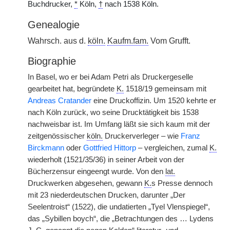
Buchdrucker,
*
Köln,
†
nach 1538 Köln.
Genealogie
Wahrsch. aus d.
köln.
Kaufm.fam.
Vom Grufft.
Biographie
In Basel, wo er bei Adam Petri als Druckergeselle
gearbeitet hat, begründete
K.
1518/19 gemeinsam mit
Andreas Cratander
eine Druckoffizin. Um 1520 kehrte er
nach Köln zurück, wo seine Drucktätigkeit bis 1538
nachweisbar ist. Im Umfang läßt sie sich kaum mit der
zeitgenössischer
köln.
Druckerverleger – wie
Franz
Birckmann
oder
Gottfried Hittorp
– vergleichen, zumal
K.
wiederholt (1521/35/36) in seiner Arbeit von der
Bücherzensur eingeengt wurde. Von den
|
lat.
Druckwerken abgesehen, gewann
K.
s Presse dennoch
mit 23 niederdeutschen Drucken, darunter „Der
Seelentroist“ (1522), die undatierten „Tyel Vlenspiegel“,
das „Sybillen boych“, die „Betrachtungen des … Lydens