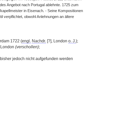
endes Angebot nach Portugal ablehnte. 1725 zum
kapellmeister in Eisenach. - Seine Kompositionen
il verpflichtet, obwohl Anlehnungen an ältere
terdam 1722 (
engl.
Nachdr.
[?], London
o. J.
);
), London
(verschollen)
;
e bisher jedoch nicht aufgefunden werden