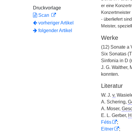
er eine Konzert
Druckvorlage
Konzertmeister 
Scan
- überliefert si
vorheriger Artikel
Meister, speziel
folgender Artikel
Werke
(12) Sonate a V
Six Sonatas (T
Sinfonia in D 
J. G. Walther,
konnten.
Literatur
W. J.
v.
Wasiele
A. Schering,
G
A. Moser,
Gesc
E. L. Gerber,
Hi
Fétis
;
Eitner
;