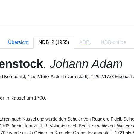
Übersicht
NDB
2 (1955)
ADB
NDB
-online
enstock
,
Johann Adam
und Komponist,
*
19.2.1687 Alsfeld (Darmstadt),
†
26.2.1733 Eisenach.
r in Kassel um 1700.
hren nach Kassel und wurde dort Schüler von Ruggiero Fideli. Sei
1706 für ein Jahr zu J. B. Volumier nach Berlin zu schicken. Weitere A
1709 wurde er als Geiger im Kasseler Orchester angestellt, 1721 als 