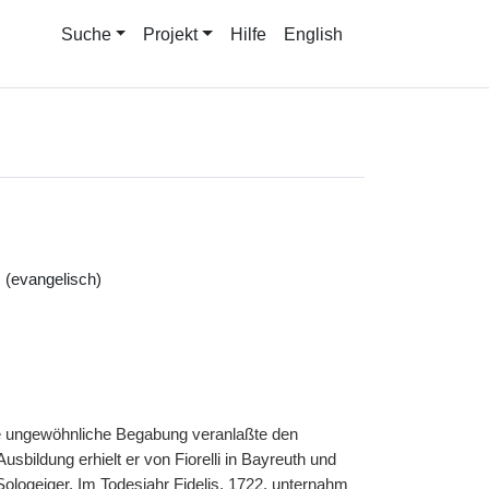
Suche
Projekt
Hilfe
English
 (evangelisch)
ne ungewöhnliche Begabung veranlaßte den
usbildung erhielt er von Fiorelli in Bayreuth und
Sologeiger. Im Todesjahr Fidelis, 1722, unternahm