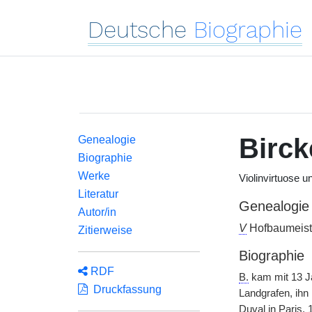
Deutsche
Biographie
Birck
Genealogie
Biographie
Werke
Violinvirtuose 
Literatur
Genealogie
Autor/in
V
Hofbaumeiste
Zitierweise
Biographie
RDF
B.
kam mit 13 Ja
Druckfassung
Landgrafen, ihn 
Duval in Paris. 