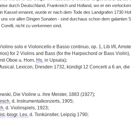
reise durch Deutschland, Frankreich und Holland, wo er ein verlock
in Kassel ernannt, wurde er nach dem Tode des Landgrafen 1730 Hof
nd uns vor allen Dingen Sonaten - sind durchaus schon dem galanten St
l Corelli, nicht zu verkennen sind.
iolino solo e Violoncello e Basso continuo, op. 1, Lib I/II, Ams
rios) for 2 Violins and Bass (for the Harpsichord or Bass Violin
(mit Oboe u. Horn,
Hs.
in Upsala);
 Musical. Lexicon, Dresden 1732, kündigt 12 Concerti a 6 an, di
wski, Die Violine u. ihre Meister, 1883 (1927);
esch.
d. Instrumentalkonzerts, 1905;
h.
d. Violinspiels, 1923;
st.
-
biogr.
Lex.
d. Tonkünstler, Leipzig 1790;