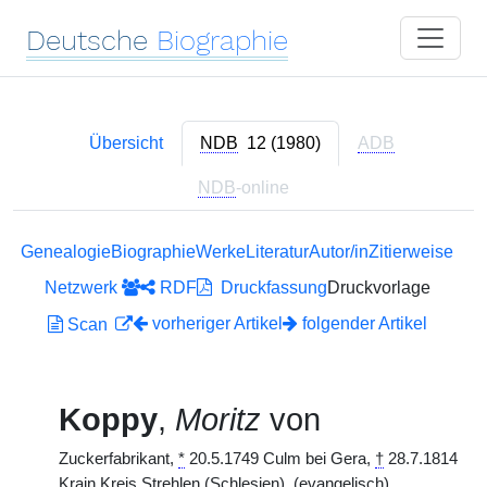
Deutsche
Biographie
Übersicht
NDB
12 (1980)
ADB
NDB
-online
Genealogie
Biographie
Werke
Literatur
Autor/in
Zitierweise
Netzwerk
RDF
Druckfassung
Druckvorlage
vorheriger Artikel
folgender Artikel
Scan
Koppy
,
Moritz
von
Zuckerfabrikant,
*
20.5.1749 Culm bei Gera,
†
28.7.1814
Krain Kreis Strehlen (Schlesien). (evangelisch)