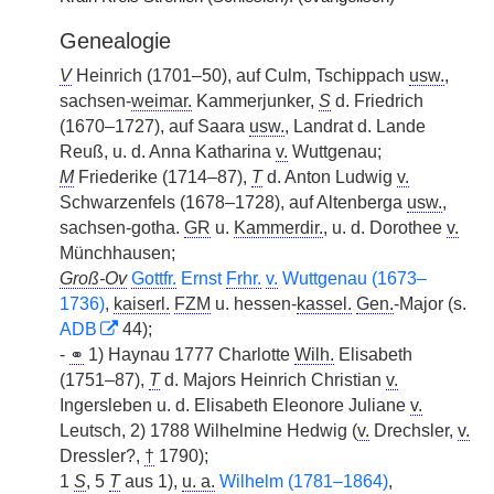
Genealogie
V
Heinrich (1701–50), auf Culm, Tschippach
usw.
,
sachsen-
weimar.
Kammerjunker,
S
d. Friedrich
(1670–1727), auf Saara
usw.
, Landrat d. Lande
Reuß, u. d. Anna Katharina
v.
Wuttgenau;
M
Friederike (1714–87),
T
d. Anton Ludwig
v.
Schwarzenfels (1678–1728), auf Altenberga
usw.
,
sachsen-gotha.
GR
u.
Kammerdir.
, u. d. Dorothee
v.
Münchhausen;
Groß-Ov
Gottfr.
Ernst
Frhr.
v.
Wuttgenau (1673–
1736)
,
kaiserl.
FZM
u. hessen-
kassel.
Gen.
-Major (s.
ADB
44);
-
⚭
1) Haynau 1777 Charlotte
Wilh.
Elisabeth
(1751–87),
T
d. Majors Heinrich Christian
v.
Ingersleben u. d. Elisabeth Eleonore Juliane
v.
Leutsch, 2) 1788 Wilhelmine Hedwig (
v.
Drechsler,
v.
Dressler?,
†
1790);
1
S
, 5
T
aus 1),
u. a.
Wilhelm (1781–1864)
,