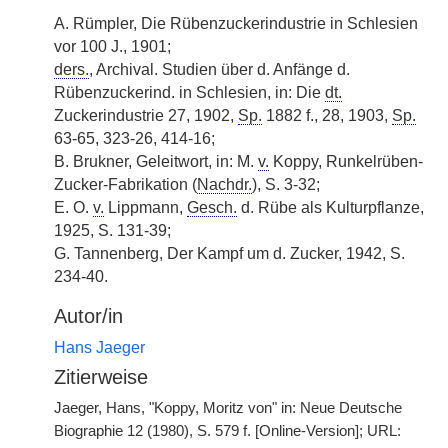
A. Rümpler, Die Rübenzuckerindustrie in Schlesien
vor 100 J., 1901;
ders.
, Archival. Studien über d. Anfänge d.
Rübenzuckerind. in Schlesien, in: Die
dt.
Zuckerindustrie 27, 1902,
Sp.
1882 f., 28, 1903,
Sp.
63-65, 323-26, 414-16;
B. Brukner, Geleitwort, in: M.
v.
Koppy, Runkelrüben-
Zucker-Fabrikation (
Nachdr.
), S. 3-32;
E. O.
v.
Lippmann,
Gesch.
d. Rübe als Kulturpflanze,
1925, S. 131-39;
G. Tannenberg, Der Kampf um d. Zucker, 1942, S.
234-40.
Autor/in
Hans Jaeger
Zitierweise
Jaeger, Hans, "Koppy, Moritz von" in: Neue Deutsche
Biographie 12 (1980), S. 579 f. [Online-Version]; URL: