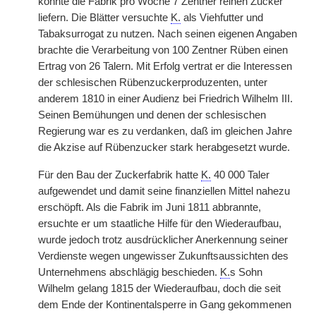
konnte die Fabrik pro Woche 7 Zentner reinen Zucker
liefern. Die Blätter versuchte
K.
als Viehfutter und
Tabaksurrogat zu nutzen. Nach seinen eigenen Angaben
brachte die Verarbeitung von 100 Zentner Rüben einen
Ertrag von 26 Talern. Mit Erfolg vertrat er die Interessen
der schlesischen Rübenzuckerproduzenten, unter
anderem 1810 in einer Audienz bei Friedrich Wilhelm III.
Seinen Bemühungen und denen der schlesischen
Regierung war es zu verdanken, daß im gleichen Jahre
die Akzise auf Rübenzucker stark herabgesetzt wurde.
Für den Bau der Zuckerfabrik hatte
K.
40 000 Taler
aufgewendet und damit seine finanziellen Mittel nahezu
erschöpft. Als die Fabrik im Juni 1811 abbrannte,
ersuchte er um staatliche Hilfe für den Wiederaufbau,
wurde jedoch trotz ausdrücklicher Anerkennung seiner
Verdienste wegen ungewisser Zukunftsaussichten des
Unternehmens abschlägig beschieden.
K.
s Sohn
Wilhelm gelang 1815 der Wiederaufbau, doch die seit
dem Ende der Kontinentalsperre in Gang gekommenen