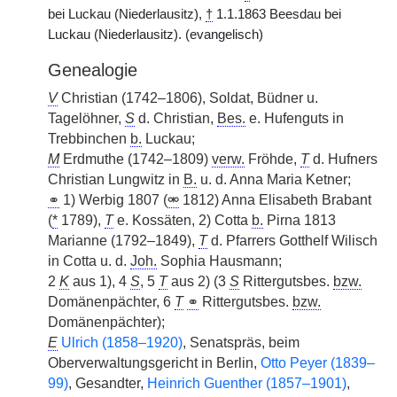
bei Luckau (Niederlausitz),
†
1.1.1863 Beesdau bei
Luckau (Niederlausitz). (evangelisch)
Genealogie
V
Christian (1742–1806), Soldat, Büdner u.
Tagelöhner,
S
d. Christian,
Bes.
e. Hufenguts in
Trebbinchen
b.
Luckau;
M
Erdmuthe (1742–1809)
verw.
Fröhde,
T
d. Hufners
Christian Lungwitz in
B.
u. d. Anna Maria Ketner;
⚭
1) Werbig 1807 (
⚮
1812) Anna Elisabeth Brabant
(
*
1789),
T
e. Kossäten, 2) Cotta
b.
Pirna 1813
Marianne (1792–1849),
T
d. Pfarrers Gotthelf Wilisch
in Cotta u. d.
Joh.
Sophia Hausmann;
2
K
aus 1), 4
S
, 5
T
aus 2) (3
S
Rittergutsbes.
bzw.
Domänenpächter, 6
T
⚭
Rittergutsbes.
bzw.
Domänenpächter);
E
Ulrich (1858–1920)
, Senatspräs, beim
Oberverwaltungsgericht in Berlin,
Otto Peyer (1839–
99)
, Gesandter,
Heinrich Guenther (1857–1901)
,