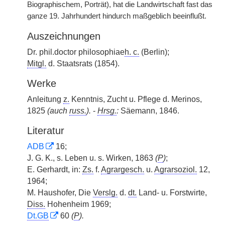
Biographischem, Porträt), hat die Landwirtschaft fast das
ganze 19. Jahrhundert hindurch maßgeblich beeinflußt.
Auszeichnungen
Dr. phil.doctor philosophiae
h. c.
(Berlin);
Mitgl.
d. Staatsrats (1854).
Werke
Anleitung
z.
Kenntnis, Zucht u. Pflege d. Merinos,
1825
(auch
russ.
).
-
Hrsg.
:
Säemann, 1846.
Literatur
ADB
16;
J. G. K., s. Leben u. s. Wirken, 1863
(
P
)
;
E. Gerhardt, in:
Zs.
f.
Agrargesch.
u.
Agrarsoziol.
12,
1964;
M. Haushofer, Die
Verslg.
d.
dt.
Land- u. Forstwirte,
Diss.
Hohenheim 1969;
Dt.GB
60
(
P
).