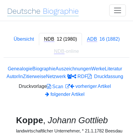
Deutsche
Biographie
Übersicht
NDB
12 (1980)
ADB
16 (1882)
NDB
-online
Genealogie
Biographie
Auszeichnungen
Werke
Literatur
Autor/in
Zitierweise
Netzwerk
RDF
Druckfassung
Druckvorlage
vorheriger Artikel
Scan
folgender Artikel
Koppe
,
Johann Gottlieb
landwirtschaftlicher Unternehmer,
*
21.1.1782 Beesdau