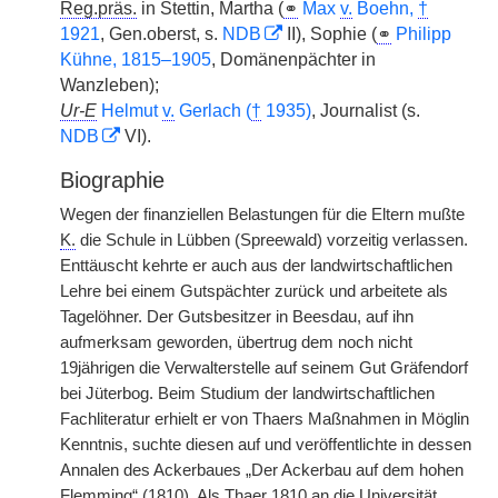
Reg.präs.
in Stettin, Martha (
⚭
Max
v.
Boehn,
†
1921
, Gen.oberst, s.
NDB
II), Sophie (
⚭
Philipp
Kühne, 1815–1905
, Domänenpächter in
Wanzleben);
Ur-E
Helmut
v.
Gerlach (
†
1935)
, Journalist (s.
NDB
VI).
Biographie
Wegen der finanziellen Belastungen für die Eltern mußte
K.
die Schule in Lübben (Spreewald) vorzeitig verlassen.
Enttäuscht kehrte er auch aus der landwirtschaftlichen
Lehre bei einem Gutspächter zurück und arbeitete als
Tagelöhner. Der Gutsbesitzer in Beesdau, auf ihn
aufmerksam geworden, übertrug dem noch nicht
19jährigen die Verwalterstelle auf seinem Gut Gräfendorf
bei Jüterbog. Beim Studium der landwirtschaftlichen
Fachliteratur erhielt er von Thaers Maßnahmen in Möglin
Kenntnis, suchte diesen auf und veröffentlichte in dessen
Annalen des Ackerbaues „Der Ackerbau auf dem hohen
Flemming“ (1810). Als Thaer 1810 an die Universität