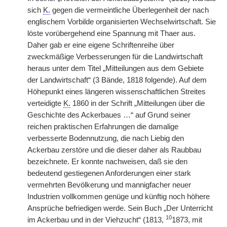
sich
K.
gegen die vermeintliche Überlegenheit der nach
englischem Vorbilde organisierten Wechselwirtschaft. Sie
löste vorübergehend eine Spannung mit Thaer aus.
Daher gab er eine eigene Schriftenreihe über
zweckmäßige Verbesserungen für die Landwirtschaft
heraus unter dem Titel „Mitteilungen aus dem Gebiete
der Landwirtschaft“ (3 Bände, 1818 folgende). Auf dem
Höhepunkt eines längeren wissenschaftlichen Streites
verteidigte
K.
1860 in der Schrift „Mitteilungen über die
Geschichte des Ackerbaues …“ auf Grund seiner
reichen praktischen Erfahrungen die damalige
verbesserte Bodennutzung, die nach Liebig den
Ackerbau zerstöre und die dieser daher als Raubbau
bezeichnete. Er konnte nachweisen, daß sie den
bedeutend gestiegenen Anforderungen einer stark
vermehrten Bevölkerung und mannigfacher neuer
Industrien vollkommen genüge und künftig noch höhere
Ansprüche befriedigen werde. Sein Buch „Der Unterricht
10
im Ackerbau und in der Viehzucht“ (1813,
1873, mit