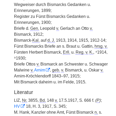
Wegweiser durch Bismarcks Gedanken u.
Erinnerungen, 1899;
Register zu Fürst Bismarcks Gedanken u.
Erinnerungen, 1900;
Briefe d.
Gen.
Leopold
v.
Gerlach an Otto
v.
Bismarck, 1912;
Bismarck-
Kal.
auf
d. J.
1913, 1914, 1915, 1912-14;
Fürst Bismarcks Briefe an s. Braut u. Gattin,
hrsg.
v.
Fürsten Herbert Bismarck,
Erll.
u.
Reg.
v.
K.
, ⁴1914,
⁹1930;
Briefe Ottos
v.
Bismarck an Schwester u. Schwager
Malwine
v.
Arnim
,
geb.
v.
Bismarck, u. Oskar
v.
Arnim-Kröchlendorff 1843–97, 1915;
Mit Bismarck daheim u. im Felde, 1915.
Literatur
LIZ,
Nr.
3855,
Bd.
148
v.
17.5.1917, S. 666 f.
(
P
)
;
HV
18, H. 3, 1917, S. 345;
M. Hank, Kanzler ohne Amt, Fürst Bismarck
n.
s.