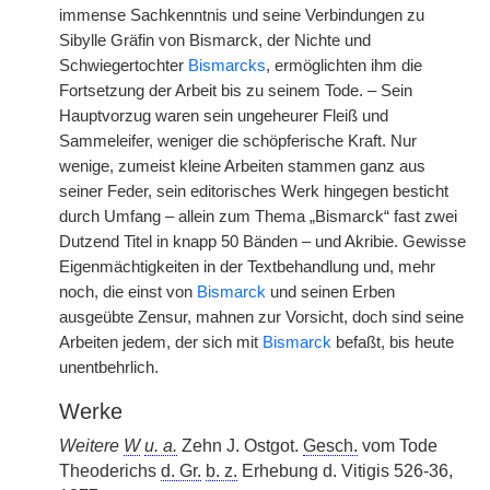
immense Sachkenntnis und seine Verbindungen zu
Sibylle Gräfin von Bismarck, der Nichte und
Schwiegertochter
Bismarcks
, ermöglichten ihm die
Fortsetzung der Arbeit bis zu seinem Tode. – Sein
Hauptvorzug waren sein ungeheurer Fleiß und
Sammeleifer, weniger die schöpferische Kraft. Nur
wenige, zumeist kleine Arbeiten stammen ganz aus
seiner Feder, sein editorisches Werk hingegen besticht
durch Umfang – allein zum Thema „Bismarck“ fast zwei
Dutzend Titel in knapp 50 Bänden – und Akribie. Gewisse
Eigenmächtigkeiten in der Textbehandlung und, mehr
noch, die einst von
Bismarck
und seinen Erben
ausgeübte Zensur, mahnen zur Vorsicht, doch sind seine
Arbeiten jedem, der sich mit
Bismarck
befaßt, bis heute
unentbehrlich.
Werke
Weitere
W
u. a.
Zehn J. Ostgot.
Gesch.
vom Tode
Theoderichs
d. Gr.
b. z.
Erhebung d. Vitigis 526-36,