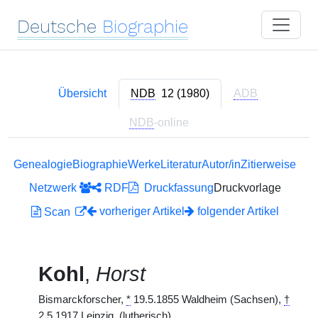
Deutsche
Biographie
Übersicht
NDB
12 (1980)
ADB
NDB
-online
Genealogie
Biographie
Werke
Literatur
Autor/in
Zitierweise
Netzwerk
RDF
Druckfassung
Druckvorlage
vorheriger Artikel
folgender Artikel
Scan
Kohl
,
Horst
Bismarckforscher,
*
19.5.1855 Waldheim (Sachsen),
†
2.5.1917 Leipzig. (lutherisch)