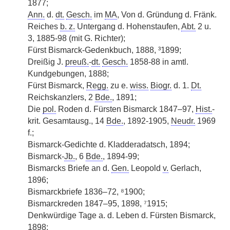
1877;
Ann.
d.
dt.
Gesch.
im
MA
, Von d. Gründung d. Fränk.
Reiches
b. z.
Untergang d. Hohenstaufen,
Abt.
2 u.
3, 1885-98 (mit G. Richter);
Fürst Bismarck-Gedenkbuch, 1888, ³1899;
Dreißig J.
preuß.
-
dt.
Gesch.
1858-88 in amtl.
Kundgebungen, 1888;
Fürst Bismarck,
Regg.
zu e.
wiss.
Biogr.
d. 1.
Dt.
Reichskanzlers, 2
Bde.
, 1891;
Die
pol.
Roden d. Fürsten Bismarck 1847–97,
Hist.
-
krit. Gesamtausg., 14
Bde.
, 1892-1905,
Neudr.
1969
f.;
Bismarck-Gedichte d. Kladderadatsch, 1894;
Bismarck-
Jb.
, 6
Bde.
, 1894-99;
Bismarcks Briefe an d.
Gen.
Leopold
v.
Gerlach,
1896;
Bismarckbriefe 1836–72, ⁸1900;
Bismarckreden 1847–95, 1898, ⁷1915;
Denkwürdige Tage a. d. Leben d. Fürsten Bismarck,
1898;