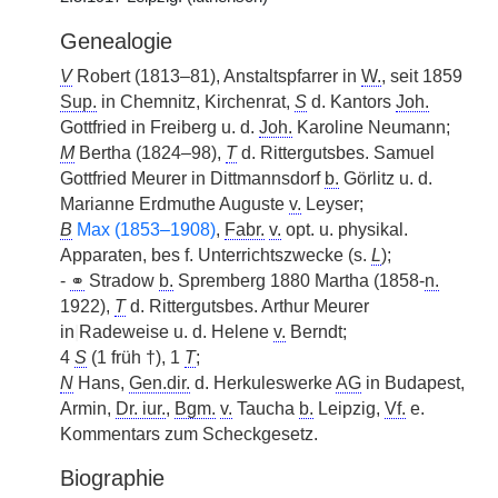
Genealogie
V
Robert (1813–81), Anstaltspfarrer in
W.
, seit 1859
Sup.
in Chemnitz, Kirchenrat,
S
d. Kantors
Joh.
Gottfried in Freiberg u. d.
Joh.
Karoline Neumann;
M
Bertha (1824–98),
T
d. Rittergutsbes. Samuel
Gottfried Meurer in Dittmannsdorf
b.
Görlitz u. d.
Marianne Erdmuthe Auguste
v.
Leyser;
B
Max (1853–1908)
,
Fabr.
v.
opt. u. physikal.
Apparaten, bes f. Unterrichtszwecke (s.
L
);
-
⚭
Stradow
b.
Spremberg 1880 Martha (1858-
n.
1922),
T
d. Rittergutsbes. Arthur Meurer
in
|
Radeweise u. d. Helene
v.
Berndt;
4
S
(1 früh †), 1
T
;
N
Hans,
Gen.dir.
d. Herkuleswerke
AG
in Budapest,
Armin,
Dr. iur.
,
Bgm.
v.
Taucha
b.
Leipzig,
Vf.
e.
Kommentars zum Scheckgesetz.
Biographie