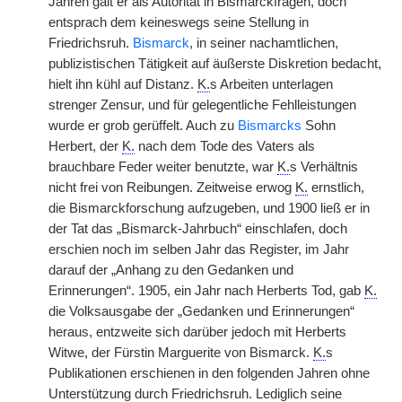
Jahren galt er als Autorität in Bismarckfragen, doch
entsprach dem keineswegs seine Stellung in
Friedrichsruh.
Bismarck
, in seiner nachamtlichen,
publizistischen Tätigkeit auf äußerste Diskretion bedacht,
hielt ihn kühl auf Distanz.
K.
s Arbeiten unterlagen
strenger Zensur, und für gelegentliche Fehlleistungen
wurde er grob gerüffelt. Auch zu
Bismarcks
Sohn
Herbert, der
K.
nach dem Tode des Vaters als
brauchbare Feder weiter benutzte, war
K.
s Verhältnis
nicht frei von Reibungen. Zeitweise erwog
K.
ernstlich,
die Bismarckforschung aufzugeben, und 1900 ließ er in
der Tat das „Bismarck-Jahrbuch“ einschlafen, doch
erschien noch im selben Jahr das Register, im Jahr
darauf der „Anhang zu den Gedanken und
Erinnerungen“. 1905, ein Jahr nach Herberts Tod, gab
K.
die Volksausgabe der „Gedanken und Erinnerungen“
heraus, entzweite sich darüber jedoch mit Herberts
Witwe, der Fürstin Marguerite von Bismarck.
K.
s
Publikationen erschienen in den folgenden Jahren ohne
Unterstützung durch Friedrichsruh. Lediglich seine