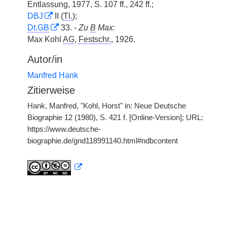
Entlassung, 1977, S. 107 ff., 242 ff.;
DBJ
II (
Tl.
);
Dt.GB
33. -
Zu
B
Max:
Max Kohl
AG
,
Festschr.
, 1926.
Autor/in
Manfred Hank
Zitierweise
Hank, Manfred, "Kohl, Horst" in: Neue Deutsche
Biographie 12 (1980), S. 421 f. [Online-Version]; URL:
https://www.deutsche-
biographie.de/gnd118991140.html#ndbcontent