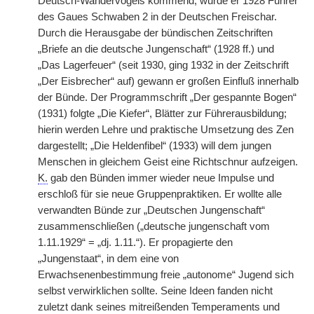
Deutsch-Wandervogels kommend, wurde er 1928 Führer
des Gaues Schwaben 2 in der Deutschen Freischar.
Durch die Herausgabe der bündischen Zeitschriften
„Briefe an die deutsche Jungenschaft“ (1928 ff.) und
„Das Lagerfeuer“ (seit 1930, ging 1932 in der Zeitschrift
„Der Eisbrecher“ auf) gewann er großen Einfluß innerhalb
der Bünde. Der Programmschrift „Der gespannte Bogen“
(1931) folgte „Die Kiefer“, Blätter zur Führerausbildung;
hierin werden Lehre und praktische Umsetzung des Zen
dargestellt; „Die Heldenfibel“ (1933) will dem jungen
Menschen in gleichem Geist eine Richtschnur aufzeigen.
K.
gab den Bünden immer wieder neue Impulse und
erschloß für sie neue Gruppenpraktiken. Er wollte alle
verwandten Bünde zur „Deutschen Jungenschaft“
zusammenschließen („deutsche jungenschaft vom
1.11.1929“ = „dj. 1.11.“). Er propagierte den
„Jungenstaat“, in dem eine von
Erwachsenenbestimmung freie „autonome“ Jugend sich
selbst verwirklichen sollte. Seine Ideen fanden nicht
zuletzt dank seines mitreißenden Temperaments und