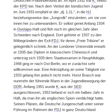
Deutschen Pfadfinderbund an. Im April 1932 trat
K.
selbst
der
KPD
bei. Nach dem Verbot der bündischen Jugend
im Juni 1933 empfahl er der „dj. 1.11.“, in die
HJ
beziehungsweise das „Jungvolk“ einzutreten, um sie von
innen her zu unterwandern. Er selbst geriet Anfang 1934
in
Gestapo
-Haft und floh noch im gleichen Jahr über
Schweden nach England. Dort gehörte er 1937 zu den
Mitbegründern der Exil-
FDJ
, für deren „Freie Tribüne“ er
gelegentlich schrieb. An der Londoner Universität erwarb
er 1935 das Diplom in klassischem Chinesisch und
unterzog sich 1939 dem Staatsexamen in Neuphilologie.
1948 ging er nach Ost-Berlin, wo er zunächst sehr
willkommen war. Eine Anknüpfung an seine Tätigkeit vor
1933 gelang ihm jedoch nicht mehr. Horst Brasch war
nunmehr der führende Mann in der Jugendbewegung der
DDR
. Anfang 1951 wurde
K.
aus der
SED
ausgeschlossen, 1953 befand er sich ein halbes Jahr in
Haft, da man ihn als englischen Spion verdächtigt hatte.
Seinen Plänen, die Deutsche Jungenschaft unter seiner
Führung im Rahmen der
FDJ
in ganz Deutschland