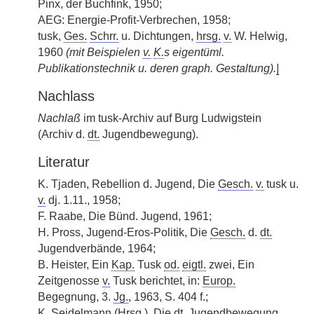
Pinx, der Buchfink, 1950;
AEG: Energie-Profit-Verbrechen, 1958;
tusk,
Ges.
Schrr.
u. Dichtungen,
hrsg.
v.
W. Helwig,
1960
(mit Beispielen
v.
K.
s eigentüml.
Publikationstechnik u. deren graph. Gestaltung).
|
Nachlass
Nachlaß
im tusk-Archiv auf Burg Ludwigstein
(Archiv d.
dt.
Jugendbewegung).
Literatur
K. Tjaden, Rebellion d. Jugend, Die
Gesch.
v.
tusk u.
v.
dj. 1.11., 1958;
F. Raabe, Die Bünd. Jugend, 1961;
H. Pross, Jugend-Eros-Politik, Die
Gesch.
d.
dt.
Jugendverbände, 1964;
B. Heister, Ein
Kap.
Tusk
od.
eigtl.
zwei, Ein
Zeitgenosse
v.
Tusk berichtet, in:
Europ.
Begegnung, 3.
Jg.
, 1963, S. 404 f.;
K. Seidelmann (
Hrsg.
), Die
dt.
Jugendbewegung,