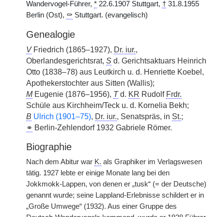
Wandervogel-Führer,
*
22.6.1907 Stuttgart,
†
31.8.1955
Berlin (Ost),
⚰
Stuttgart. (evangelisch)
Genealogie
V
Friedrich (1865–1927),
Dr. iur.
,
Oberlandesgerichtsrat,
S
d. Gerichtsaktuars Heinrich
Otto (1838–78) aus Leutkirch u. d. Henriette Koebel,
Apothekerstochter aus Sitten (Wallis);
M
Eugenie (1876–1956),
T
d.
KR
Rudolf
Frdr.
Schüle aus Kirchheim/Teck u. d. Kornelia Bekh;
B
Ulrich (1901–75)
,
Dr. iur.
, Senatspräs, in
St.
;
⚭
Berlin-Zehlendorf 1932 Gabriele Römer.
Biographie
Nach dem Abitur war
K.
als Graphiker im Verlagswesen
tätig. 1927 lebte er einige Monate lang bei den
Jokkmokk-Lappen, von denen er „tusk“ (= der Deutsche)
genannt wurde; seine Lappland-Erlebnisse schildert er in
„Große Umwege“ (1932). Aus einer Gruppe des