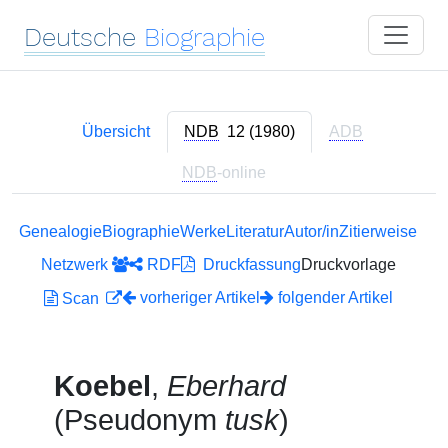
Deutsche
Biographie
Übersicht
NDB
12 (1980)
ADB
NDB
-online
Genealogie
Biographie
Werke
Literatur
Autor/in
Zitierweise
Netzwerk
RDF
Druckfassung
Druckvorlage
vorheriger Artikel
folgender Artikel
Scan
Koebel
,
Eberhard
(Pseudonym
tusk
)