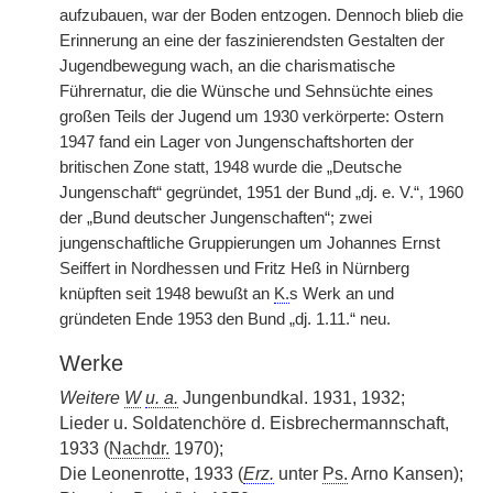
aufzubauen, war der Boden entzogen. Dennoch blieb die
Erinnerung an eine der faszinierendsten Gestalten der
Jugendbewegung wach, an die charismatische
Führernatur, die die Wünsche und Sehnsüchte
|
eines
großen Teils der Jugend um 1930 verkörperte: Ostern
1947 fand ein Lager von Jungenschaftshorten der
britischen Zone statt, 1948 wurde die „Deutsche
Jungenschaft“ gegründet, 1951 der Bund „dj. e. V.“, 1960
der „Bund deutscher Jungenschaften“; zwei
jungenschaftliche Gruppierungen um Johannes Ernst
Seiffert in Nordhessen und Fritz Heß in Nürnberg
knüpften seit 1948 bewußt an
K.
s Werk an und
gründeten Ende 1953 den Bund „dj. 1.11.“ neu.
Werke
Weitere
W
u. a.
Jungenbundkal. 1931, 1932;
Lieder u. Soldatenchöre d. Eisbrechermannschaft,
1933 (
Nachdr.
1970);
Die Leonenrotte, 1933 (
Erz.
unter
Ps.
Arno Kansen);