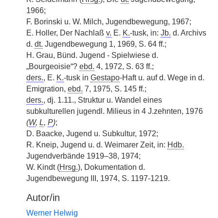
1966;
F. Borinski u. W. Milch, Jugendbewegung, 1967;
E. Holler, Der Nachlaß
v.
E.
K.
-tusk, in:
Jb.
d. Archivs
d.
dt.
Jugendbewegung 1, 1969, S. 64 ff.;
H. Grau, Bünd. Jugend - Spielwiese d.
„Bourgeoisie“?
ebd.
4, 1972, S. 63 ff.;
ders.
, E.
K.
-tusk in
Gestapo
-Haft u. auf d. Wege in d.
Emigration,
ebd.
7, 1975, S. 145 ff.;
ders.
, dj. 1.11., Struktur u. Wandel eines
subkulturellen jugendl. Milieus in 4 J.zehnten, 1976
(
W
,
L
,
P
)
;
D. Baacke, Jugend u. Subkultur, 1972;
R. Kneip, Jugend u. d. Weimarer Zeit, in:
Hdb.
Jugendverbände 1919–38, 1974;
W. Kindt (
Hrsg.
), Dokumentation d.
Jugendbewegung III, 1974, S. 1197-1219.
Autor/in
Werner Helwig