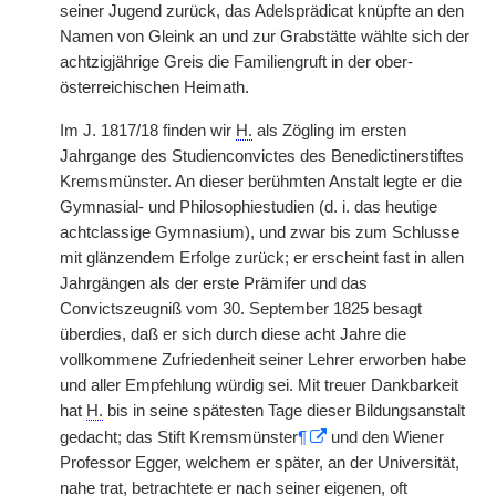
seiner Jugend zurück, das Adelsprädicat knüpfte an den
Namen von Gleink an und zur
|
Grabstätte wählte sich der
achtzigjährige Greis die Familiengruft in der ober-
österreichischen Heimath.
Im J. 1817/18 finden wir
H.
als Zögling im ersten
Jahrgange des Studienconvictes des Benedictinerstiftes
Kremsmünster. An dieser berühmten Anstalt legte er die
Gymnasial- und Philosophiestudien (d. i. das heutige
achtclassige Gymnasium), und zwar bis zum Schlusse
mit glänzendem Erfolge zurück; er erscheint fast in allen
Jahrgängen als der erste Prämifer und das
Convictszeugniß vom 30. September 1825 besagt
überdies, daß er sich durch diese acht Jahre die
vollkommene Zufriedenheit seiner Lehrer erworben habe
und aller Empfehlung würdig sei. Mit treuer Dankbarkeit
hat
H.
bis in seine spätesten Tage dieser Bildungsanstalt
gedacht; das Stift Kremsmünster
¶
und den Wiener
Professor Egger, welchem er später, an der Universität,
nahe trat, betrachtete er nach seiner eigenen, oft