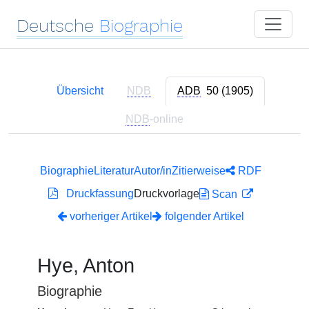
Deutsche
Biographie
Übersicht
NDB
ADB
50 (1905)
NDB
-online
Biographie
Literatur
Autor/in
Zitierweise
RDF
Druckfassung
Druckvorlage
Scan
vorheriger Artikel
folgender Artikel
Hye, Anton
Biographie