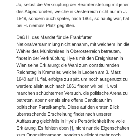
Ja, selbst die Verknüpfung der Beamtenstellung mit jener
des Abgeordneten, welche in Oesterreich nicht nur im J.
1848, sondern auch später, nach 1861, so häufig war, hat
bei
H.
niemals Platz gegriffen.
Daß
H.
das Mandat für die Frankfurter
Nationalversammlung nicht annahm, mit welchem ihn die
Wähler des Mühlkreises in Oberösterreich betrauten,
findet in der Verknüpfung Hye's mit den Ereignissen in
Wien seine Erklärung; die Wahl zum constituirenden
Reichstag in Kremsier, welche in Leoben am 3. März
1849 auf
H.
fiel, erfolgte zu spät, um noch ausgenützt zu
werden; allein auch nach 1861 finden wir bei
H.
wol
manchen schüchternen Versuch, die politische Arena zu
betreten, aber niemals eine offene Candidatur im
politischen Parteikampfe. Diese auf den ersten Blick
überraschende Erscheinung findet nach unserer
Auffassung gleichfalls in Hye's Persönlichkeit ihre volle
Erklärung. Es fehlten eben
H.
nicht nur die Eigenschaften
zum Oppositionsmann, sondern vielleicht mehr noch