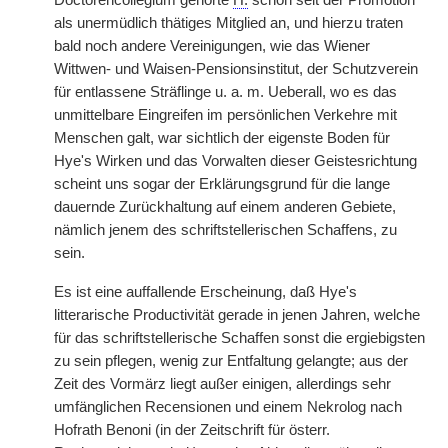
Doctorencollegium gehörte
H.
schon seit der Promotion
als unermüdlich thätiges Mitglied an, und hierzu traten
bald noch andere Vereinigungen, wie das Wiener
Wittwen- und Waisen-Pensionsinstitut, der Schutzverein
für entlassene Sträflinge u. a. m. Ueberall, wo es das
unmittelbare Eingreifen im persönlichen Verkehre mit
Menschen galt, war sichtlich der eigenste Boden für
Hye's Wirken und das Vorwalten dieser Geistesrichtung
scheint uns sogar der Erklärungsgrund für die lange
dauernde Zurückhaltung auf einem anderen Gebiete,
nämlich jenem des schriftstellerischen Schaffens, zu
sein.
Es ist eine auffallende Erscheinung, daß Hye's
litterarische Productivität gerade in jenen Jahren, welche
für das schriftstellerische Schaffen sonst die ergiebigsten
zu sein pflegen, wenig zur Entfaltung gelangte; aus der
Zeit des Vormärz liegt außer einigen, allerdings sehr
umfänglichen Recensionen und einem Nekrolog nach
Hofrath Benoni (in der Zeitschrift für österr.