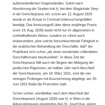
außerordentlichen Gegenständen. Sofort nach
Absolvirung der Studien trat
H.
bei dem Magistrate Steyr
in die Gerichtspraxis ein; schon am 12. August 1829
wurde er als Actuar in Criminal-Untersuchungsfällen
beeidigt. Das Amtszeugniß über diese einjährige Praxis
(vom 19. Aug. 1830) lautet nicht nur im allgemeinen in
vortheilhaftester Weise, sondern es rühmt auch
insbesondere „eine solche hervorleuchtende Fähigkeit in
der praktischen Behandlung der Geschäfte, daß“ der
Praktikant sich schon „als einen werdenden vollendeten
Geschäftsmann beurkundete“. In diese Zeit der
Gerichtspraxis fällt auch der Beginn der Ablegung der
juridischen Rigorosen, ein halbes Jahr nach Abschluß
der Gerichtspraxis, am 18. März 1831, sind die vier
strengen Prüfungen mit Auszeichnung abgelegt, am 20.
Juni 1831 findet die Promotion statt.
Schon vorher, unmittelbar nach dem Abschluß der
Gerichtspraxis (August 1830) war
H.
in Wien in die
Advocatenpraxis eingetreten (bei
Dr.
Josef Hye, einem