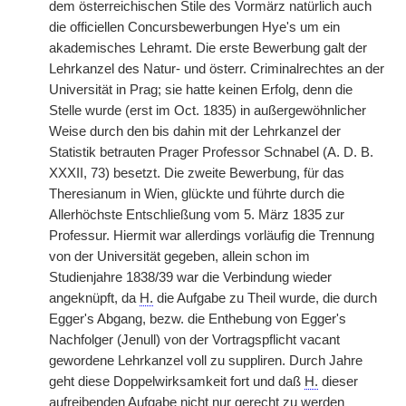
dem österreichischen Stile des Vormärz natürlich auch
die officiellen Concursbewerbungen Hye's um ein
akademisches Lehramt. Die erste Bewerbung galt der
Lehrkanzel des Natur- und österr. Criminalrechtes an der
Universität in Prag; sie hatte keinen Erfolg, denn die
Stelle wurde (erst im Oct. 1835) in außergewöhnlicher
Weise durch den bis dahin mit der Lehrkanzel der
Statistik betrauten Prager Professor Schnabel (A. D. B.
XXXII, 73) besetzt. Die zweite Bewerbung, für das
Theresianum in Wien, glückte und führte durch die
Allerhöchste Entschließung vom 5. März 1835 zur
Professur. Hiermit war allerdings vorläufig die Trennung
von der Universität gegeben, allein schon im
Studienjahre 1838/39 war die Verbindung wieder
angeknüpft, da
H.
die Aufgabe zu Theil wurde, die durch
Egger's Abgang, bezw. die Enthebung von Egger's
Nachfolger (Jenull) von der Vortragspflicht vacant
gewordene Lehrkanzel voll zu suppliren. Durch Jahre
geht diese Doppelwirksamkeit fort und daß
H.
dieser
aufreibenden Aufgabe nicht nur gerecht zu werden