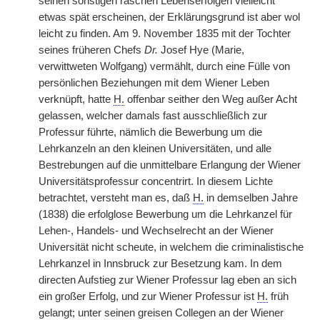
seinen sonstigen raschen Lebenserfolgen vielleicht
etwas spät erscheinen, der Erklärungsgrund ist aber wol
leicht zu finden. Am 9. November 1835 mit der Tochter
seines früheren Chefs
Dr.
Josef Hye (Marie,
verwittweten Wolfgang) vermählt, durch eine Fülle von
persönlichen Beziehungen mit dem Wiener Leben
verknüpft, hatte
H.
offenbar seither den Weg außer Acht
gelassen, welcher damals fast ausschließlich zur
Professur führte, nämlich die Bewerbung um die
Lehrkanzeln an den kleinen Universitäten, und alle
Bestrebungen auf die unmittelbare Erlangung der Wiener
Universitätsprofessur concentrirt. In diesem Lichte
betrachtet, versteht man es, daß
H.
in demselben Jahre
(1838) die erfolglose Bewerbung um die Lehrkanzel für
Lehen-, Handels- und Wechselrecht an der Wiener
Universität nicht scheute, in welchem die criminalistische
Lehrkanzel in Innsbruck zur Besetzung kam. In dem
directen Aufstieg zur Wiener Professur lag eben an sich
ein großer Erfolg, und zur Wiener Professur ist
H.
früh
gelangt; unter seinen greisen Collegen an der Wiener