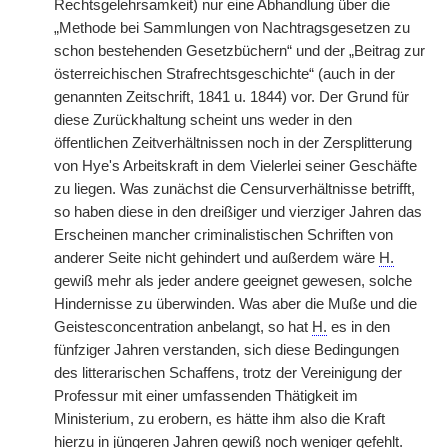
Rechtsgelehrsamkeit) nur eine Abhandlung über die
„Methode bei Sammlungen von Nachtragsgesetzen zu
schon bestehenden Gesetzbüchern“ und der „Beitrag zur
österreichischen Strafrechtsgeschichte“ (auch in der
genannten Zeitschrift, 1841 u. 1844) vor. Der Grund für
diese Zurückhaltung scheint uns weder in den
öffentlichen Zeitverhältnissen noch in der Zersplitterung
von Hye's Arbeitskraft in dem Vielerlei seiner Geschäfte
zu liegen. Was zunächst die Censurverhältnisse betrifft,
so haben diese in den dreißiger und vierziger Jahren das
Erscheinen mancher criminalistischen Schriften von
anderer Seite nicht gehindert und außerdem wäre
H.
gewiß mehr als jeder andere geeignet gewesen, solche
Hindernisse zu überwinden. Was aber die Muße und die
Geistesconcentration anbelangt, so hat
H.
es in den
fünfziger Jahren verstanden, sich diese Bedingungen
des litterarischen Schaffens, trotz der Vereinigung der
Professur mit einer umfassenden Thätigkeit im
Ministerium, zu erobern, es hätte ihm also die Kraft
hierzu in jüngeren Jahren gewiß noch weniger gefehlt.