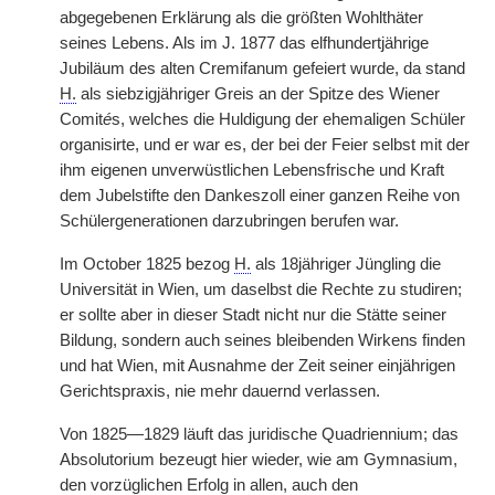
abgegebenen Erklärung als die größten Wohlthäter
seines Lebens. Als im J. 1877 das elfhundertjährige
Jubiläum des alten Cremifanum gefeiert wurde, da stand
H.
als siebzigjähriger Greis an der Spitze des Wiener
Comit
é
s, welches die Huldigung der ehemaligen Schüler
organisirte, und er war es, der bei der Feier selbst mit der
ihm eigenen unverwüstlichen Lebensfrische und Kraft
dem Jubelstifte den Dankeszoll einer ganzen Reihe von
Schülergenerationen darzubringen berufen war.
Im October 1825 bezog
H.
als 18jähriger Jüngling die
Universität in Wien, um daselbst die Rechte zu studiren;
er sollte aber in dieser Stadt nicht nur die Stätte seiner
Bildung, sondern auch seines bleibenden Wirkens finden
und hat Wien, mit Ausnahme der Zeit seiner einjährigen
Gerichtspraxis, nie mehr dauernd verlassen.
Von 1825—1829 läuft das juridische Quadriennium; das
Absolutorium bezeugt hier wieder, wie am Gymnasium,
den vorzüglichen Erfolg in allen, auch den