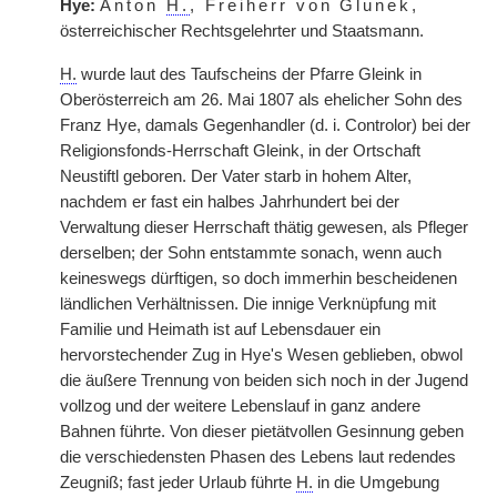
Hye:
Anton
H.
, Freiherr von Glunek
,
österreichischer Rechtsgelehrter und Staatsmann.
H.
wurde laut des Taufscheins der Pfarre Gleink in
Oberösterreich am 26. Mai 1807 als ehelicher Sohn des
Franz Hye, damals Gegenhandler (d. i. Controlor) bei der
Religionsfonds-Herrschaft Gleink, in der Ortschaft
Neustiftl geboren. Der Vater starb in hohem Alter,
nachdem er fast ein halbes Jahrhundert bei der
Verwaltung dieser Herrschaft thätig gewesen, als Pfleger
derselben; der Sohn entstammte sonach, wenn auch
keineswegs dürftigen, so doch immerhin bescheidenen
ländlichen Verhältnissen. Die innige Verknüpfung mit
Familie und Heimath ist auf Lebensdauer ein
hervorstechender Zug in Hye's Wesen geblieben, obwol
die äußere Trennung von beiden sich noch in der Jugend
vollzog und der weitere Lebenslauf in ganz andere
Bahnen führte. Von dieser pietätvollen Gesinnung geben
die verschiedensten Phasen des Lebens laut redendes
Zeugniß; fast jeder Urlaub führte
H.
in die Umgebung