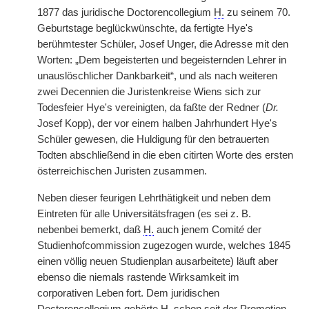
1877 das juridische Doctorencollegium
H.
zu seinem 70.
Geburtstage beglückwünschte, da fertigte Hye's
berühmtester Schüler, Josef Unger, die Adresse mit den
Worten: „Dem begeisterten und begeisternden Lehrer in
unauslöschlicher Dankbarkeit“, und als nach weiteren
zwei Decennien die Juristenkreise Wiens sich zur
Todesfeier Hye's vereinigten, da faßte der Redner (
Dr.
Josef Kopp), der vor einem halben Jahrhundert Hye's
Schüler gewesen, die Huldigung für den betrauerten
Todten abschließend in die eben citirten Worte des ersten
österreichischen Juristen zusammen.
Neben dieser feurigen Lehrthätigkeit und neben dem
Eintreten für alle Universitätsfragen (es sei z. B.
nebenbei bemerkt, daß
H.
auch jenem Comit
é
der
Studienhofcommission zugezogen wurde, welches 1845
einen völlig neuen Studienplan ausarbeitete) läuft aber
ebenso die niemals rastende Wirksamkeit im
corporativen Leben fort. Dem juridischen