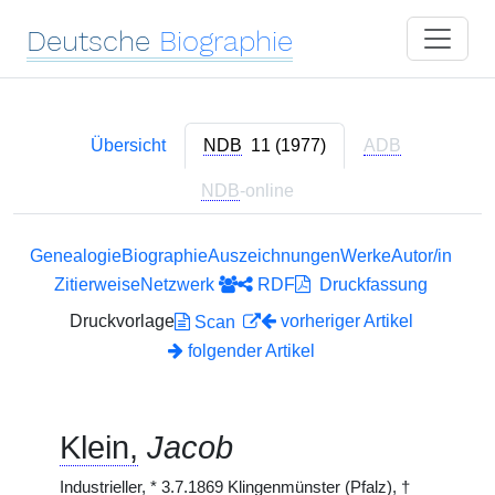
Deutsche
Biographie
Übersicht
NDB
11 (1977)
ADB
NDB
-online
Genealogie
Biographie
Auszeichnungen
Werke
Autor/in
Zitierweise
Netzwerk
RDF
Druckfassung
Druckvorlage
vorheriger Artikel
Scan
folgender Artikel
Klein,
Jacob
Industrieller,
*
3.7.1869 Klingenmünster (Pfalz),
†