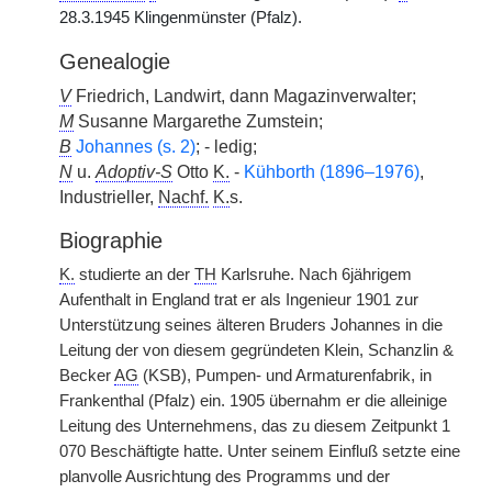
28.3.1945 Klingenmünster (Pfalz).
Genealogie
V
Friedrich, Landwirt, dann Magazinverwalter;
M
Susanne Margarethe Zumstein;
B
Johannes (s. 2)
; - ledig;
N
u.
Adoptiv-S
Otto
K.
-
Kühborth (1896–1976)
,
Industrieller,
Nachf.
K.
s.
Biographie
K.
studierte an der
TH
Karlsruhe. Nach 6jährigem
Aufenthalt in England trat er als Ingenieur 1901 zur
Unterstützung seines älteren Bruders Johannes in die
Leitung der von diesem gegründeten Klein, Schanzlin &
Becker
AG
(KSB), Pumpen- und Armaturenfabrik, in
Frankenthal (Pfalz) ein. 1905 übernahm er die alleinige
Leitung des Unternehmens, das zu diesem Zeitpunkt 1
070 Beschäftigte hatte. Unter seinem Einfluß setzte eine
planvolle Ausrichtung des Programms und der