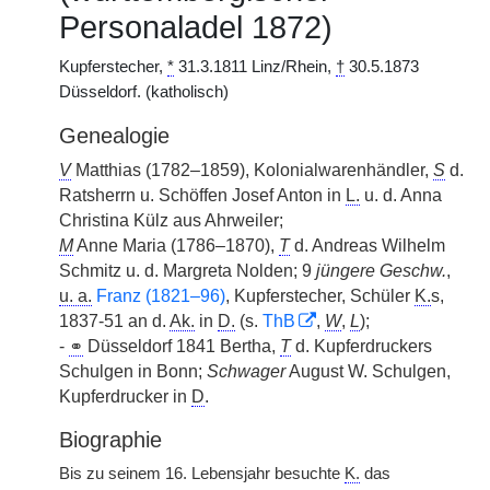
Personaladel 1872)
Kupferstecher,
*
31.3.1811 Linz/Rhein,
†
30.5.1873
Düsseldorf. (katholisch)
Genealogie
V
Matthias (1782–1859), Kolonialwarenhändler,
S
d.
Ratsherrn u. Schöffen Josef Anton in
L.
u. d. Anna
Christina Külz aus Ahrweiler;
M
Anne Maria (1786–1870),
T
d. Andreas Wilhelm
Schmitz u. d. Margreta Nolden; 9
jüngere Geschw.
,
u. a.
Franz (1821–96)
, Kupferstecher, Schüler
K.
s,
1837-51 an d.
Ak.
in
D.
(s.
ThB
,
W
,
L
);
-
⚭
Düsseldorf 1841 Bertha,
T
d. Kupferdruckers
Schulgen in Bonn;
Schwager
August W. Schulgen,
Kupferdrucker in
D
.
Biographie
Bis zu seinem 16. Lebensjahr besuchte
K.
das