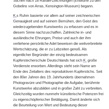
Stichen nach 16 Raffael-Zeichnungen (Entwürfe zu den
Gobelins von Arras, Kensington-Museum) begann.
K.
s Ruhm basierte vor allem auf seiner zeichnerischen
Genauigkeit und auf seinem Bemühen, den Geist des
wiederzugebenden Kunstwerks zu erfassen und es in
diesem Sinne nachzuschaffen. Zahlreiche in- und
ausländische Ehrungen, Preise und auch der ihm
verliehene persönliche Adel beweisen die weitverbreitete
Wertschätzung, die er zu Lebzeiten genoß. Als
eigentlicher Begründer der einzig bedeutsamen
Kupferstecherschule Deutschlands hat sich
K.
große
Verdienste erworben. Allerdings steht sein Name am
Ende des Zeitalters des reproduktiven Kupferstichs. Seit
den 80er Jahren des 19. Jahrhunderts übernahmen
Photogravüre und Photographie die Aufgabe, berühmte
Kunstwerke abzubilden und in großer Zahl zu verbreiten.
Gleichzeitig wurden nunmehr künstlerische Potenzen frei
zu eigenschöpferischer Betätigung. Damit änderte sich
die Beurteilung von Wert und Bedeutung dieser