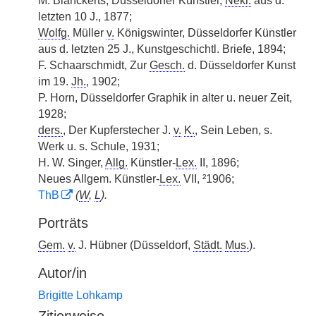
M. Blanckerts, Düsseldorfer Künstler,
Nekr.
aus d.
letzten 10 J., 1877;
Wolfg.
Müller
v.
Königswinter, Düsseldorfer Künstler
aus d. letzten 25 J., Kunstgeschichtl. Briefe, 1894;
F. Schaarschmidt, Zur
Gesch.
d. Düsseldorfer Kunst
im 19.
Jh.
, 1902;
P. Horn, Düsseldorfer Graphik in alter u. neuer Zeit,
1928;
ders.
, Der Kupferstecher J.
v.
K.
, Sein Leben, s.
Werk u. s. Schule, 1931;
H. W. Singer,
Allg.
Künstler-
Lex.
II, 1896;
Neues Allgem. Künstler-
Lex.
VII, ²1906;
ThB
(
W
,
L
).
Porträts
Gem.
v.
J. Hübner (Düsseldorf,
Städt.
Mus.
).
Autor/in
Brigitte Lohkamp