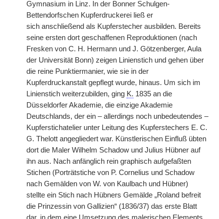
Gymnasium in Linz. In der Bonner Schulgen-
Bettendorfschen Kupferdruckerei ließ er
sich
|
anschließend als Kupferstecher ausbilden. Bereits
seine ersten dort geschaffenen Reproduktionen (nach
Fresken von C. H. Hermann und J. Götzenberger, Aula
der Universität Bonn) zeigen Linienstich und gehen über
die reine Punktiermanier, wie sie in der
Kupferdruckanstalt gepflegt wurde, hinaus. Um sich im
Linienstich weiterzubilden, ging
K.
1835 an die
Düsseldorfer Akademie, die einzige Akademie
Deutschlands, der ein – allerdings noch unbedeutendes –
Kupferstichatelier unter Leitung des Kupferstechers E. C.
G. Thelott angegliedert war. Künstlerischen Einfluß übten
dort die Maler Wilhelm Schadow und Julius Hübner auf
ihn aus. Nach anfänglich rein graphisch aufgefaßten
Stichen (Porträtstiche von P. Cornelius und Schadow
nach Gemälden von W. von Kaulbach und Hübner)
stellte ein Stich nach Hübners Gemälde „Roland befreit
die Prinzessin von Gallizien“ (1836/37) das erste Blatt
dar, in dem eine Umsetzung des malerischen Elements