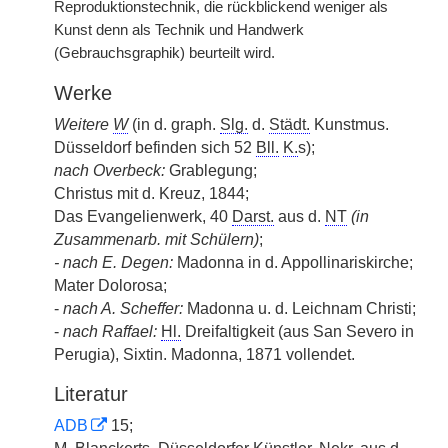
Reproduktionstechnik, die rückblickend weniger als
Kunst denn als Technik und Handwerk
(Gebrauchsgraphik) beurteilt wird.
Werke
Weitere
W
(in d. graph.
Slg.
d.
Städt.
Kunstmus.
Düsseldorf befinden sich 52
Bll.
K.
s);
nach Overbeck:
Grablegung;
Christus mit d. Kreuz, 1844;
Das Evangelienwerk, 40
Darst.
aus d.
NT
(in
Zusammenarb. mit Schülern)
;
- nach E. Degen:
Madonna in d. Appollinariskirche;
Mater Dolorosa;
-
nach A. Scheffer:
Madonna u. d. Leichnam Christi;
-
nach Raffael:
Hl.
Dreifaltigkeit (aus San Severo in
Perugia), Sixtin. Madonna, 1871 vollendet.
Literatur
ADB
15;