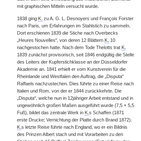
mit graphischen Mitteln versucht wurde.
1838 ging
K.
zu A. G. L. Desnoyers und François Forster
nach Paris, um Erfahrungen im Stahlstich zu sammeln.
Dort erschienen 1839 die Stiche nach Overbecks
„Heures Nouvelles“, von deren 12 Blättern
K.
10
nachgestochen hatte. Nach dem Tode Thelotts trat
K.
1839 zunächst provisorisch, seit 1846 endgültig die Stelle
des Leiters der Kupferstichklasse an der Düsseldorfer
Akademie an. 1841 erhielt er vom Kunstverein für die
Rheinlande und Westfalen den Auftrag, die „Disputa“
Raffaels nachzustechen. Dies führte zu einer Reise nach
Italien und Rom, von der er 1844 zurückkehrte. Die
„Disputa“, welche nun in 12jähriger Arbeit entstand und in
ungewöhnlich großen Maßen ausgeführt wurde (7,5 × 5,5
Fuß), bildet das zentrale Werk in
K.
s Schaffen (1871
erste Drucke; Vernichtung der Platte durch Brand 1872).
K.
s letzte Reise führte nach England, wo er ein Bildnis
des Prinzen Albert stach und mit Vorarbeiten zu den