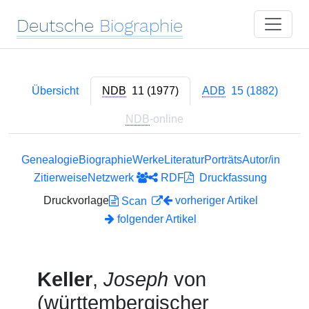
Deutsche
Biographie
Übersicht
NDB
11 (1977)
ADB
15 (1882)
NDB
-online
Genealogie
Biographie
Werke
Literatur
Porträts
Autor/in
Zitierweise
Netzwerk
RDF
Druckfassung
Druckvorlage
vorheriger Artikel
Scan
folgender Artikel
Keller
,
Joseph
von
(württembergischer