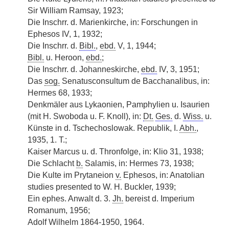
Sir William Ramsay, 1923;
Die Inschrr. d. Marienkirche, in: Forschungen in
Ephesos IV, 1, 1932;
Die Inschrr. d.
Bibl.
,
ebd.
V, 1, 1944;
Bibl.
u. Heroon,
ebd.
;
Die Inschrr. d. Johanneskirche,
ebd.
IV, 3, 1951;
Das
sog.
Senatusconsultum de Bacchanalibus, in:
Hermes 68, 1933;
Denkmäler aus Lykaonien, Pamphylien u. Isaurien
(mit H. Swoboda u. F. Knoll), in:
Dt.
Ges.
d.
Wiss.
u.
Künste in d. Tschechoslowak. Republik, I.
Abh.
,
1935, 1. T.;
Kaiser Marcus u. d. Thronfolge, in: Klio 31, 1938;
Die Schlacht
b.
Salamis, in: Hermes 73, 1938;
Die Kulte im Prytaneion
v.
Ephesos, in: Anatolian
studies presented to W. H. Buckler, 1939;
Ein ephes. Anwalt d. 3.
Jh.
bereist d. Imperium
Romanum, 1956;
Adolf Wilhelm 1864-1950, 1964.