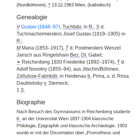
(Nordböhmen),
†
13.12.1963 Wien. (katholisch)
Genealogie
V
Gustav (1848–97)
,
Tuchfabr.
in
R.
,
S
d.
Tuchmachermeisters Josef Gustav (1819–1905) in
R.
;
M
Maria (1853–1917),
T
d. Postmeisters Wenzel
Jarisch aus Ringelshain
Bez.
Dt.
Gabel;
⚭
Reichenberg 1920 Friederike (1892–1974),
T
d.
Adolf Novotny (1855–94), aus Jitschin/Böhmen,
Zellulose-Fabrikdir.
in Heidenau
b.
Pirna, u. d. Rosa
Daublebsky
v.
Sterneck;
1
S
.
Biographie
Nach Besuch des Gymnasiums in Reichenberg studierte
K.
an der Universität Wien 1897-1904 klassische
Philologie, Epigraphik und klassische Archäologie. 1903
wurde er mit der Dissertation über „Prometheus und