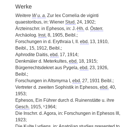
Werke
Weitere
W
u. a.
Zur lex Cornelia de viginti
quaestoribus, in: Wiener
Stud.
24, 1902;
Ärzteinschrr. in Ephesos, in: J.-
Hh.
d.
Österr.
Archäolog.
Inst.
8, 1905, Beibl.;
Forschungen in d. Erythraia I, II.
ebd.
13, 1910,
Beibl., 15, 1912, Beibl.;
Aphrodite Daitis,
ebd.
17, 1914;
Denkmäler d. Meterkultes,
ebd.
18, 1915;
Bürgerrechtsdekret aus Pygela,
ebd.
23, 1926,
Beibl.;
Forschungen in Altsmyrna I,
ebd.
27, 1931 Beibl.;
Vertreter d. zweiten Sophistik in Ephesos,
ebd.
40,
1953;
Ephesos, Ein Führer durch d. Ruinenstätte u. ihre
Gesch.
1915, ⁵1964;
Die Inschrr. d. Agora, in: Forschungen in Ephesos III,
1923;
Die Kulte Lydiens, in: Anatolian studies presented to