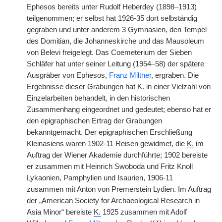
Ephesos bereits unter Rudolf Heberdey (1898–1913)
teilgenommen; er selbst hat 1926-35 dort selbständig
gegraben und unter anderem 3 Gymnasien, den Tempel
des Domitian, die Johanneskirche und das Mausoleum
von Belevi freigelegt. Das Coemeterium der Sieben
Schläfer hat unter seiner Leitung (1954–58) der spätere
Ausgräber von Ephesos,
Franz Miltner
, ergraben. Die
Ergebnisse dieser Grabungen hat
K.
in einer Vielzahl von
Einzelarbeiten behandelt, in den historischen
Zusammenhang eingeordnet und gedeutet; ebenso hat er
den epigraphischen Ertrag der Grabungen
bekanntgemacht. Der epigraphischen Erschließung
Kleinasiens waren 1902-11 Reisen gewidmet, die
K.
im
Auftrag der Wiener Akademie durchführte; 1902 bereiste
er zusammen mit Heinrich Swoboda und Fritz Knoll
Lykaonien, Pamphylien und Isaurien, 1906-11
zusammen mit Anton von Premerstein Lydien. Im Auftrag
der „American Society for Archaeological Research in
Asia Minor“ bereiste
K.
1925 zusammen mit Adolf