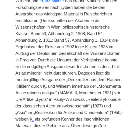
Wilhelm und
Franz Miltner
das Rauhe Kilikien. Von den
Forschungsreisen nach Lydien haben die beiden
Ausgräber das wichtigste Material in Reiseberichten
erschlossen (Denkschriften der Akademie der
Wissenschaften in Wien, philosophisch-historische
Klasse, Band 53, Abhandlung 2, 1908; Band 54,
Abhandlung 2, 1911; Band 57, Abhandlung 1, 1914); die
Ergebnisse der Reise von 1902 legte
K.
erst 1935 im
Auftrag der Deutschen Gesellschaft der Wissenschaften
in Prag vor. Durch die Ungunst der Verhältnisse konnte
er die endgültige Ausgabe dieser Inschriften in den „Tituli
Asiae minoris“ nicht durchführen. Dagegen liegt die
mustergültige Ausgabe der „Denkmäler aus dem Rauhen
Kilikien“ durch
K.
und Wilhelm innerhalb der „Monumenta
Asiae minoris antiqua“ (MAMA III, Manchester 1931) vor.
Die Artikel „Lydia“ in Pauly-Wissowas „Realenzyklopädie
der klassischen Altertumswissenschaft“ (1927) und
„Asia“ im „Reallexikon für Antike und Christentum“ (1950)
weisen
K.
als profunden Kenner des inschriftlichen
Materials dieser Gebiete aus. Über diese großen