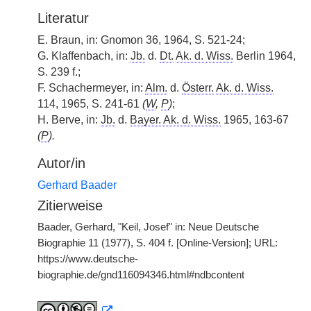
Literatur
E. Braun, in: Gnomon 36, 1964, S. 521-24;
G. Klaffenbach, in:
Jb.
d.
Dt.
Ak. d. Wiss.
Berlin 1964,
S. 239 f.;
F. Schachermeyer, in:
Alm.
d.
Österr.
Ak. d. Wiss.
114, 1965, S. 241-61
(
W
,
P
)
;
H. Berve, in:
Jb.
d.
Bayer. Ak. d. Wiss.
1965, 163-67
(
P
).
Autor/in
Gerhard Baader
Zitierweise
Baader, Gerhard, "Keil, Josef" in: Neue Deutsche
Biographie 11 (1977), S. 404 f. [Online-Version]; URL:
https://www.deutsche-
biographie.de/gnd116094346.html#ndbcontent