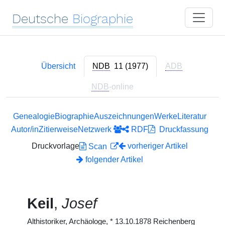
Deutsche
Biographie
Übersicht
NDB
11 (1977)
ADB
NDB
-online
Genealogie
Biographie
Auszeichnungen
Werke
Literatur
Autor/in
Zitierweise
Netzwerk
RDF
Druckfassung
Druckvorlage
vorheriger Artikel
Scan
folgender Artikel
Keil
,
Josef
Althistoriker, Archäologe,
*
13.10.1878 Reichenberg