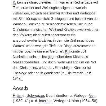
K.
kennzeichnet dreierlei: Ihm war eine Rednergabe voll
Temperament und Weltklugheit eigen; er war ein
vielseitiger, ethisch bestimmter Kritiker und Pädagoge
mit Sinn für das schlicht Gediegene und beseelt von dem
Wunsch, Brücken zu schlagen zwischen Kultur und
Christentum, zwischen Welt und Kirche sowie zwischen
den Völkern; nicht zuletzt aber war er ein
anspruchsvoller Erzähler, in dem die „Sehnsucht des
Wortes“ wach war, „die Tiefe der Dinge auszumessen
mit der Spanne unserer Gefühle“.
K.
konnte voll
Nachsicht sein, selbst gegenüber dem Kitsch als
Massenbedürfnis, und doch, wohl wissend um die Not
des Christseins, erklären: „Ein richtiger Künstler ist
Theologe oder er ist garnichts“ (in „Die fremde Zeit“,
1947)
|
Awards
Präs.
d.
Schweizer.
Buchhändler- u. Verleger-
Ver.
(1939–41) u. d.
Internat.
Verleger-Union (1954–56).