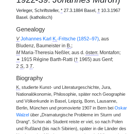
Verleger, Schriftsteller,
*
27.3.1884 Basel,
†
10.3.1967
Basel. (katholisch)
Genealogy
V
Johannes Karl
K.
-Fritsche (1852–97)
, aus
Bludenz, Baumeister in
B.
;
M
Maria-Theresia Neßler, aus d.
österr.
Montafon;
⚭
1915 Régine Barth-Ratti (
†
1965) aus Genf;
2
S
, 3
T
.
Biography
K.
studierte Kunst- und Literaturgeschichte, Jura,
Nationalökonomie, Philosophie, später noch Geographie
und Völkerkunde in Basel, Leipzig, Bonn, Lausanne,
Berlin, München und promovierte 1907 in Bern bei
Oskar
Walzel
über „Dramaturgische Probleme im Sturm und
Drang“. Schon als Student reiste er viel, so nach Polen
und Rußland (bis nach Sibirien), später in die Länder des