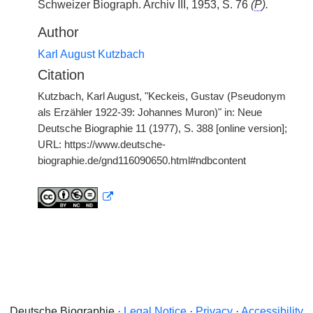
Schweizer Biograph. Archiv III, 1953, S. 76
(
P
).
Author
Karl August Kutzbach
Citation
Kutzbach, Karl August, "Keckeis, Gustav (Pseudonym
als Erzähler 1922-39: Johannes Muron)" in: Neue
Deutsche Biographie 11 (1977), S. 388 [online version];
URL: https://www.deutsche-
biographie.de/gnd116090650.html#ndbcontent
Deutsche Biographie ·
Legal Notice
·
Privacy
·
Accessibility