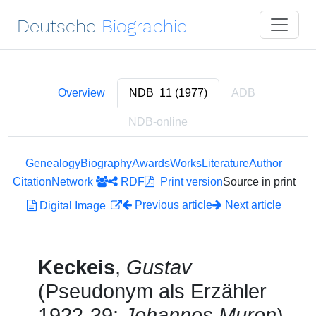
Deutsche
Biographie
Overview
NDB
11 (1977)
ADB
NDB
-online
Genealogy
Biography
Awards
Works
Literature
Author
Citation
Network
RDF
Print version
Source in print
Previous article
Next article
Digital Image
Keckeis
,
Gustav
(Pseudonym als Erzähler
1922-39:
Johannes Muron
)