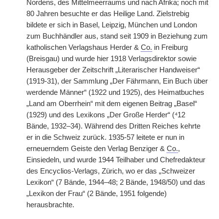
Nordens, des Mittelmeerraums und nach Afrika; noch mit
80 Jahren besuchte er das Heilige Land. Zielstrebig
bildete er sich in Basel, Leipzig, München und London
zum Buchhändler aus, stand seit 1909 in Beziehung zum
katholischen Verlagshaus Herder &
Co.
in Freiburg
(Breisgau) und wurde hier 1918 Verlagsdirektor sowie
Herausgeber der Zeitschrift „Literarischer Handweiser“
(1919-31), der Sammlung „Der Fährmann, Ein Buch über
werdende Männer“ (1922 und 1925), des Heimatbuches
„Land am Oberrhein“ mit dem eigenen Beitrag „Basel“
(1929) und des Lexikons „Der Große Herder“ (⁴12
Bände, 1932–34). Während des Dritten Reiches kehrte
er in die Schweiz zurück. 1935-57 leitete er nun in
erneuerndem Geiste den Verlag Benziger &
Co.
,
Einsiedeln, und wurde 1944 Teilhaber und Chefredakteur
des Encyclios-Verlags, Zürich, wo er das „Schweizer
Lexikon“ (7 Bände, 1944–48; 2 Bände, 1948/50) und das
„Lexikon der Frau“ (2 Bände, 1951 folgende)
herausbrachte.