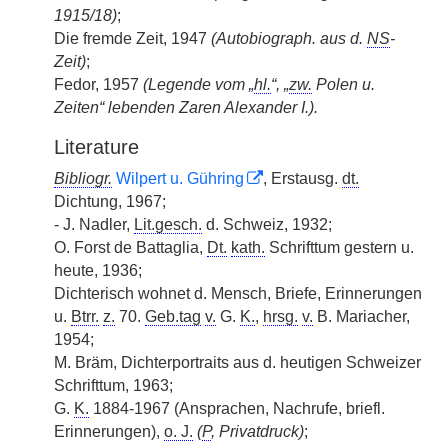
1915/18)
;
Die fremde Zeit, 1947
(Autobiograph. aus d.
NS
-
Zeit)
;
Fedor, 1957
(Legende vom „
hl.
“, „
zw.
Polen u.
Zeiten“ lebenden Zaren Alexander I.).
Literature
Bibliogr.
Wilpert u. Gühring
, Erstausg.
dt.
Dichtung, 1967;
- J. Nadler,
Lit.gesch.
d. Schweiz, 1932;
O. Forst de Battaglia,
Dt.
kath.
Schrifttum gestern u.
heute, 1936;
Dichterisch wohnet d. Mensch, Briefe, Erinnerungen
u.
Btrr.
z.
70.
Geb.tag
v.
G.
K.
,
hrsg.
v.
B. Mariacher,
1954;
M. Bräm, Dichterportraits aus d. heutigen Schweizer
Schrifttum, 1963;
G.
K.
1884-1967 (Ansprachen, Nachrufe, briefl.
Erinnerungen),
o. J.
(
P
, Privatdruck)
;