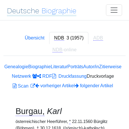
Deutsche
Biographie
Übersicht
NDB
3 (1957)
ADB
NDB
-online
Genealogie
Biographie
Literatur
Porträts
Autor/in
Zitierweise
Netzwerk
RDF
Druckfassung
Druckvorlage
vorheriger Artikel
folgender Artikel
Scan
Burgau,
Karl
österreichischer Heerführer,
*
22.11.1560 Bürglitz
(Böhmen),
†
30.12.1618. ((römisch)-katholisch)