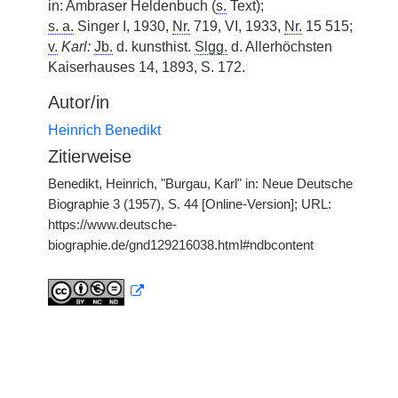
in: Ambraser Heldenbuch (
s.
Text);
s. a.
Singer I, 1930,
Nr.
719, VI, 1933,
Nr.
15 515;
v.
Karl:
Jb.
d. kunsthist.
Slgg.
d. Allerhöchsten
Kaiserhauses 14, 1893, S. 172.
Autor/in
Heinrich Benedikt
Zitierweise
Benedikt, Heinrich, "Burgau, Karl" in: Neue Deutsche
Biographie 3 (1957), S. 44 [Online-Version]; URL:
https://www.deutsche-
biographie.de/gnd129216038.html#ndbcontent