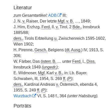
Literatur
zum Gesamtartikel:
ADB
III;
J. N.
v.
Raiser, Der letzte
Mgf.
v.
B.
…, 1849;
J. Hirn, Erzhzg.
Ferd.
II.
v.
Tirol, 2
Bde.
, Innsbruck
1885/88;
ders.
, Tirols Erbteilung
u.
Zwischenreich 1595-1602,
Wien 1902;
H. Pirenne,
Gesch.
Belgiens (
dt.
Ausg.
) IV, 1913, S.
306;
W. Färber, Das
österr.
B.
… unter
Ferd.
I.,
Diss.
Innsbruck 1949
(
ungedr.
)
;
E. Widmoser,
Mgf.
Karl
v.
B.
, in: Lb. Bayer.
Schwaben, III, 1954, S. 269
ff.
(
P
)
;
ders.
, Kardinal Andreas
v.
Österreich, ebenda 4,
1955, S. 249
ff.
(
P
)
;
Wurzbach
VI, S. 148 f., 364
(unter Habsburg).
Porträts