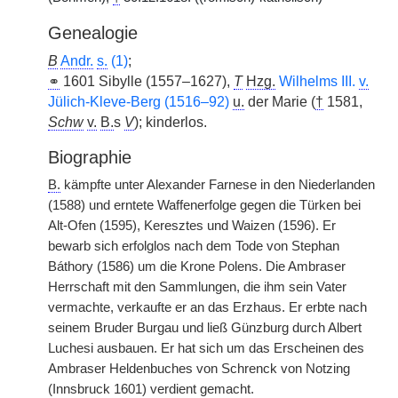
Genealogie
B
Andr.
s.
(1)
;
⚭
1601 Sibylle (1557–1627),
T
Hzg.
Wilhelms III.
v.
Jülich-Kleve-Berg (1516–92)
u.
der Marie (
†
1581,
Schw
v.
B.
s
V
); kinderlos.
Biographie
B.
kämpfte unter Alexander Farnese in den Niederlanden
(1588) und erntete Waffenerfolge gegen die Türken bei
Alt-Ofen (1595), Keresztes und Waizen (1596). Er
bewarb sich erfolglos nach dem Tode von Stephan
Báthory (1586) um die Krone Polens. Die Ambraser
Herrschaft mit den Sammlungen, die ihm sein Vater
vermachte, verkaufte er an das Erzhaus. Er erbte nach
seinem Bruder Burgau und ließ Günzburg durch Albert
Luchesi ausbauen. Er hat sich um das Erscheinen des
Ambraser Heldenbuches von Schrenck von Notzing
(Innsbruck 1601) verdient gemacht.