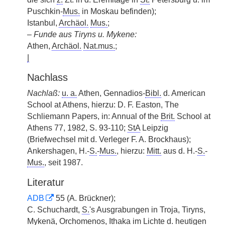
Puschkin-
Mus.
in Moskau befinden);
Istanbul,
Archäol.
Mus.
;
–
Funde aus Tiryns u. Mykene:
Athen,
Archäol.
Nat.mus.
;
|
Nachlass
Nachlaß:
u. a.
Athen, Gennadios-
Bibl.
d. American
School at Athens, hierzu: D. F. Easton, The
Schliemann Papers, in: Annual of the
Brit.
School at
Athens 77, 1982, S. 93-110;
StA
Leipzig
(Briefwechsel mit d. Verleger F. A. Brockhaus);
Ankershagen, H.-
S.
-
Mus.
, hierzu:
Mitt.
aus d. H.-
S.
-
Mus.
, seit 1987.
Literatur
ADB
55 (A. Brückner);
C. Schuchardt,
S.
's Ausgrabungen in Troja, Tiryns,
Mykenä, Orchomenos, Ithaka im Lichte d. heutigen