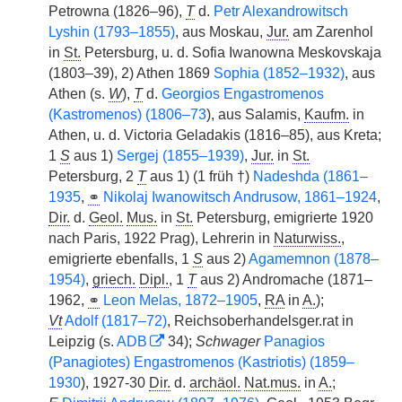
Petrowna (1826–96),
T
d.
Petr Alexandrowitsch
Lyshin (1793–1855)
, aus Moskau,
Jur.
am Zarenhol
in
St.
Petersburg, u. d. Sofia Iwanowna Meskovskaja
(1803–39), 2) Athen 1869
Sophia (1852–1932)
, aus
Athen (s.
W
),
T
d.
Georgios Engastromenos
(Kastromenos) (1806–73
), aus Salamis,
Kaufm.
in
Athen, u. d. Victoria Geladakis (1816–85), aus Kreta;
1
S
aus 1)
Sergej (1855–1939)
,
Jur.
in
St.
Petersburg, 2
T
aus 1) (1 früh †)
Nadeshda (1861–
1935
,
⚭
Nikolaj Iwanowitsch Andrusow, 1861–1924
,
Dir.
d.
Geol.
Mus.
in
St.
Petersburg, emigrierte 1920
nach Paris, 1922 Prag), Lehrerin in
Naturwiss.
,
emigrierte ebenfalls, 1
S
aus 2)
Agamemnon (1878–
1954)
,
griech.
Dipl.
, 1
T
aus 2) Andromache (1871–
1962,
⚭
Leon Melas, 1872–1905
,
RA
in
A.
);
Vt
Adolf (1817–72)
, Reichsoberhandelsger.rat in
Leipzig (s.
ADB
34);
Schwager
Panagios
(Panagiotes) Engastromenos (Kastriotis) (1859–
1930
), 1927-30
Dir.
d.
archäol.
Nat.mus.
in
A.
;