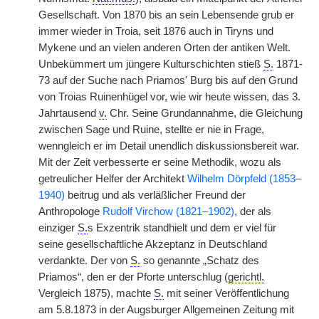
Gesellschaft. Von 1870 bis an sein Lebensende grub er
immer wieder in Troia, seit 1876 auch in Tiryns und
Mykene und an vielen anderen Orten der antiken Welt.
Unbekümmert um jüngere Kulturschichten stieß
S.
1871-
73 auf der Suche nach Priamos' Burg bis auf den Grund
von Troias Ruinenhügel vor, wie wir heute wissen, das 3.
Jahrtausend
v.
Chr. Seine Grundannahme, die Gleichung
zwischen Sage und Ruine, stellte er nie in Frage,
wenngleich er im Detail unendlich diskussionsbereit war.
Mit der Zeit verbesserte er seine Methodik, wozu als
getreulicher Helfer der Architekt
Wilhelm Dörpfeld (1853–
1940)
beitrug und als verläßlicher Freund der
Anthropologe
Rudolf Virchow (1821–1902)
, der als
einziger
S.
s Exzentrik standhielt und dem er viel für
seine gesellschaftliche Akzeptanz in Deutschland
verdankte. Der von
S.
so genannte „Schatz des
Priamos“, den er der Pforte unterschlug (
gerichtl.
Vergleich 1875), machte
S.
mit seiner Veröffentlichung
am 5.8.1873 in der Augsburger Allgemeinen Zeitung mit