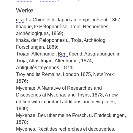
Werke
u. a.
La Chine et le Japon au temps présent, 1867;
Ithaque, le Péloponnèse, Troie, Recherches
archéologiques, 1869;
Ithaka, der Peloponnes u. Troja, Archäolog.
Forschungen, 1869;
Trojan. Alterthümer,
Berr.
über d. Ausgrabungen in
Troja, Atlas trojan. Alterthümer, 1874;
Antiquités troyennes, 1874;
Troy and Its Remains, London 1875, New York
1876;
Mycenae, A Narrative of Researches and
Discoveries at Mycenae and Tiryns, 1878, A new
edition with important additions and new plates,
1880;
Mykenae,
Ber.
über meine
Forsch.
u. Entdeckungen,
1878;
Mycènes, Récit des recherches et découvertes,