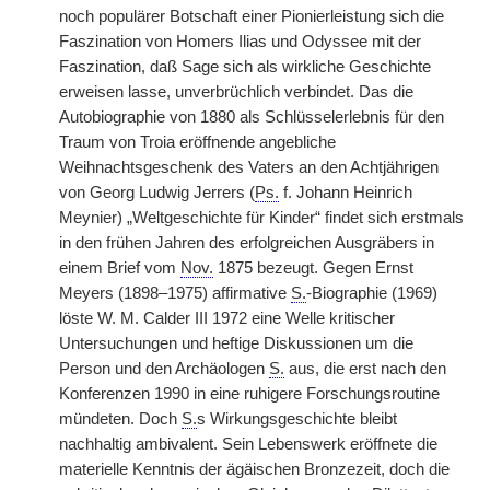
noch populärer Botschaft einer Pionierleistung sich die
Faszination von Homers Ilias und Odyssee mit der
Faszination, daß Sage sich als wirkliche Geschichte
erweisen lasse, unverbrüchlich verbindet. Das die
Autobiographie von 1880 als Schlüsselerlebnis für den
Traum von Troia eröffnende angebliche
Weihnachtsgeschenk des Vaters an den Achtjährigen
von Georg Ludwig Jerrers (
Ps.
f. Johann Heinrich
Meynier) „Weltgeschichte für Kinder“ findet sich erstmals
in den frühen Jahren des erfolgreichen Ausgräbers in
einem Brief vom
Nov.
1875 bezeugt. Gegen Ernst
Meyers (1898–1975) affirmative
S.
-Biographie (1969)
löste W. M. Calder III 1972 eine Welle kritischer
Untersuchungen und heftige Diskussionen um die
Person und den Archäologen
S.
aus, die erst nach den
Konferenzen 1990 in eine ruhigere Forschungsroutine
mündeten. Doch
S.
s Wirkungsgeschichte bleibt
nachhaltig ambivalent. Sein Lebenswerk eröffnete die
materielle Kenntnis der ägäischen Bronzezeit, doch die