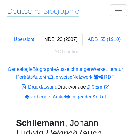
Deutsche
Biographie
Übersicht
NDB
23 (2007)
ADB
55 (1910)
NDB
-online
Genealogie
Biographie
Auszeichnungen
Werke
Literatur
Porträts
Autor/in
Zitierweise
Netzwerk
RDF
Druckfassung
Druckvorlage
Scan
vorheriger Artikel
folgender Artikel
Schliemann
, Johann
Ludwig
Heinrich
(auch