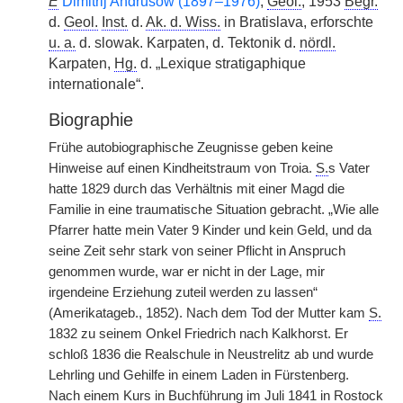
E
Dimitrij Andrusow (1897–1976)
,
Geol.
, 1953
Begr.
d.
Geol.
Inst.
d.
Ak. d. Wiss.
in Bratislava, erforschte
u. a.
d. slowak. Karpaten, d. Tektonik d.
nördl.
Karpaten,
Hg.
d. „Lexique stratigaphique
internationale“.
Biographie
Frühe autobiographische Zeugnisse geben keine
Hinweise auf einen Kindheitstraum von Troia.
S.
s Vater
hatte 1829 durch das Verhältnis mit einer Magd die
Familie in eine traumatische Situation gebracht. „Wie alle
Pfarrer hatte mein Vater 9 Kinder und kein
|
Geld, und da
seine Zeit sehr stark von seiner Pflicht in Anspruch
genommen wurde, war er nicht in der Lage, mir
irgendeine Erziehung zuteil werden zu lassen“
(Amerikatageb., 1852). Nach dem Tod der Mutter kam
S.
1832 zu seinem Onkel Friedrich nach Kalkhorst. Er
schloß 1836 die Realschule in Neustrelitz ab und wurde
Lehrling und Gehilfe in einem Laden in Fürstenberg.
Nach einem Kurs in Buchführung im Juli 1841 in Rostock