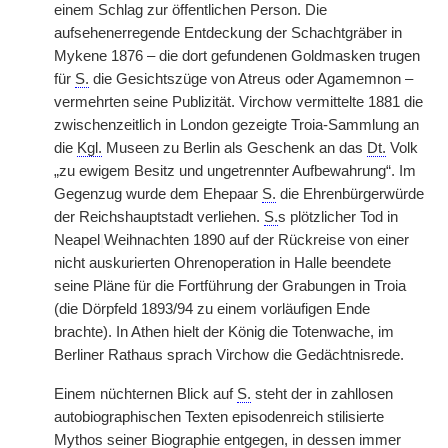
einem Schlag zur öffentlichen Person. Die
aufsehenerregende Entdeckung der Schachtgräber in
Mykene 1876 – die dort gefundenen Goldmasken trugen
für
S.
die Gesichtszüge von Atreus oder Agamemnon –
vermehrten seine Publizität. Virchow vermittelte 1881 die
zwischenzeitlich in London gezeigte Troia-Sammlung an
die
Kgl.
Museen zu Berlin als Geschenk an das
Dt.
Volk
„zu ewigem Besitz und ungetrennter Aufbewahrung“. Im
Gegenzug wurde dem Ehepaar
S.
die Ehrenbürgerwürde
der Reichshauptstadt verliehen.
S.
s plötzlicher Tod in
Neapel
|
Weihnachten 1890 auf der Rückreise von einer
nicht auskurierten Ohrenoperation in Halle beendete
seine Pläne für die Fortführung der Grabungen in Troia
(die Dörpfeld 1893/94 zu einem vorläufigen Ende
brachte). In Athen hielt der König die Totenwache, im
Berliner Rathaus sprach Virchow die Gedächtnisrede.
Einem nüchternen Blick auf
S.
steht der in zahllosen
autobiographischen Texten episodenreich stilisierte
Mythos seiner Biographie entgegen, in dessen immer