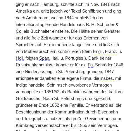
ging er nach Hamburg, schiffte sich im
Nov.
1841 nach
Amerika ein, erlitt jedoch vor Texel Schiffbruch und ging
nach Amsterdam, wo ihn 1844 schließlich das
international agierende Handelshaus B. H. Schröder &
Co.
als Buchhalter einstellte. Die Hälfte seiner Gehälter
und alle freie Zeit wandte er für das Erlernen von
Sprachen auf. Er memorierte lange Texte und ließ sich
von Muttersprachlern kontrollieren (dem
Engl.
,
Franz.
u.
Holl.
folgten
Span.
, Ital. u. Portugies.). Dank seiner
Russischkenntnisse konnte er für die
Fa.
Schröder 1846
eine Niederlassung in
St.
Petersburg gründen; 1847
errichtete er daneben eine eigene Firma, die
insbes.
mit
Indigo handelte. Sein rasch erworbenes Vermögen
verdoppelte er 1851/52 als Bankier während des kaliforn.
Goldrauschs. Nach
St.
Petersburg zurückgekehrt,
gründete er Ende 1852 eine Familie. Er verstand es, die
Beschleunigung der Kommunikation durch Eisenbahn
und Telegraph zu nutzen; als großer Gewinner aus dem
Krimkrieg versechsfachte er bis 1855 sein Vermögen.