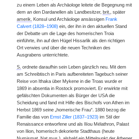
zu einem Leben als Archäologe leitete die Begegnung mit
dem an den Dardanellen als Landbesitzer,
brit.
, später
amerik.
Konsul und Archäologe ansässigen
Frank
Calvert (1828–1908)
ein, der ihn in den aktuellen Stand
der Debatte um die Lage des homerischen Troia
einführte, ihn auf den Hügel Hissarlik als den richtigen
Ort verwies und über die neuen Techniken des
Ausgrabens unterrichtete.
S.
ordnete daraufhin sein Leben gänzlich neu. Mit dem
am Schreibtisch in Paris aufbereiteten Tagebuch seiner
Reise von Ithaka über Mykene in die Troas wurde er
1869 in absentia in Rostock promoviert. Er erwirkte mit
gefälschten Dokumenten als Bürger der USA die
Scheidung und fand mit Hilfe des Bischofs von Athen im
Herbst 1869 seine „homerische Frau“. 1880 bezog die
Familie das von
Ernst Ziller (1837–1923)
im Stil der
Renaissance entworfene und als Ilíou Mélathron, Palast
von Ilion, homerisch dekorierte Stadthaus (heute
Numismat.
Nat.mus.
), alsbald ein Mittelpunkt der Athener