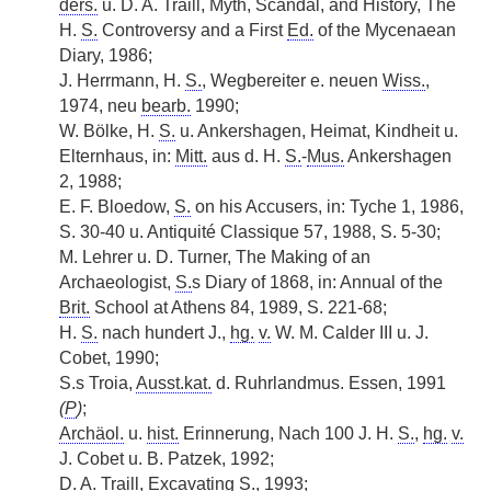
ders.
u. D. A. Traill, Myth, Scandal, and History, The
H.
S.
Controversy and a First
Ed.
of the Mycenaean
Diary, 1986;
J. Herrmann, H.
S.
, Wegbereiter e. neuen
Wiss.
,
1974, neu
bearb.
1990;
W. Bölke, H.
S.
u. Ankershagen, Heimat, Kindheit u.
Elternhaus, in:
Mitt.
aus d. H.
S.
-
Mus.
Ankershagen
2, 1988;
E. F. Bloedow,
S.
on his Accusers, in: Tyche 1, 1986,
S. 30-40 u. Antiquité Classique 57, 1988, S. 5-30;
M. Lehrer u. D. Turner, The Making of an
Archaeologist,
S.
s Diary of 1868, in: Annual of the
Brit.
School at Athens 84, 1989, S. 221-68;
H.
S.
nach hundert J.,
hg.
v.
W. M. Calder III u. J.
Cobet, 1990;
S.s Troia,
Ausst.kat.
d. Ruhrlandmus. Essen, 1991
(
P
)
;
Archäol.
u.
hist.
Erinnerung, Nach 100 J. H.
S.
,
hg.
v.
J. Cobet u. B. Patzek, 1992;
D. A. Traill, Excavating
S.
, 1993;