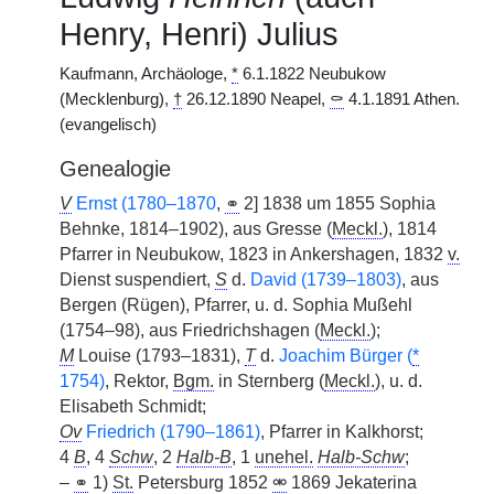
Henry, Henri) Julius
Kaufmann, Archäologe,
*
6.1.1822 Neubukow
(Mecklenburg),
†
26.12.1890 Neapel,
⚰
4.1.1891 Athen.
(evangelisch)
Genealogie
V
Ernst (1780–1870
,
⚭
2] 1838 um 1855 Sophia
Behnke, 1814–1902), aus Gresse (
Meckl.
), 1814
Pfarrer in Neubukow, 1823 in Ankershagen, 1832
v.
Dienst suspendiert,
S
d.
David (1739–1803)
, aus
Bergen (Rügen), Pfarrer, u. d. Sophia Mußehl
(1754–98), aus Friedrichshagen (
Meckl.
);
M
Louise (1793–1831),
T
d.
Joachim Bürger (
*
1754)
, Rektor,
Bgm.
in Sternberg (
Meckl.
), u. d.
Elisabeth Schmidt;
Ov
Friedrich (1790–1861)
, Pfarrer in Kalkhorst;
4
B
, 4
Schw
, 2
Halb-B
, 1
unehel.
Halb-Schw
;
–
⚭
1)
St.
Petersburg 1852
⚮
1869 Jekaterina