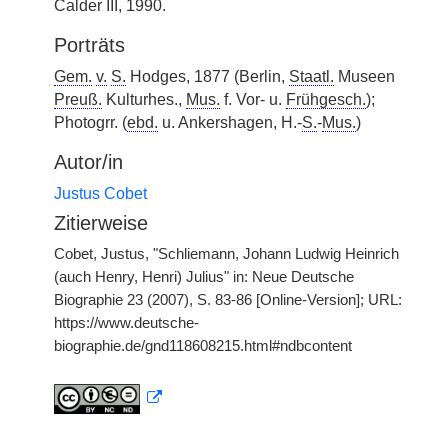
Calder III, 1990.
Porträts
Gem.
v.
S.
Hodges, 1877 (Berlin,
Staatl.
Museen
Preuß.
Kulturhes.,
Mus.
f. Vor- u.
Frühgesch.
);
Photogrr. (
ebd.
u. Ankershagen, H.-
S.
-
Mus.
)
Autor/in
Justus Cobet
Zitierweise
Cobet, Justus, "Schliemann, Johann Ludwig Heinrich
(auch Henry, Henri) Julius" in: Neue Deutsche
Biographie 23 (2007), S. 83-86 [Online-Version]; URL:
https://www.deutsche-
biographie.de/gnd118608215.html#ndbcontent