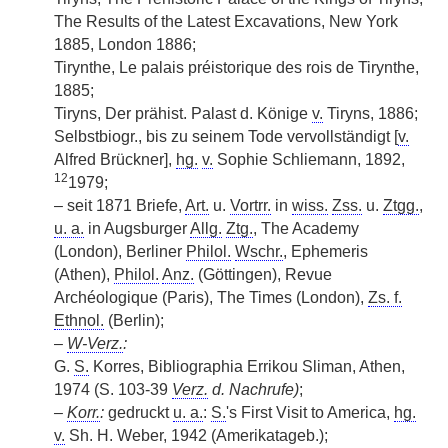
The Results of the Latest Excavations, New York
1885, London 1886;
Tirynthe, Le palais préistorique des rois de Tirynthe,
1885;
Tiryns, Der prähist. Palast d. Könige
v.
Tiryns, 1886;
Selbstbiogr., bis zu seinem Tode vervollständigt [
v.
Alfred Brückner],
hg.
v.
Sophie Schliemann, 1892,
12
1979;
– seit 1871 Briefe,
Art.
u.
Vortrr.
in
wiss.
Zss.
u.
Ztgg.
,
u. a.
in Augsburger
Allg.
Ztg.
, The Academy
(London), Berliner
Philol.
Wschr.
, Ephemeris
(Athen),
Philol.
Anz.
(Göttingen), Revue
Archéologique (Paris), The Times (London),
Zs. f.
Ethnol.
(Berlin);
–
W-Verz.
:
G.
S.
Korres, Bibliographia Errikou Sliman, Athen,
1974 (S. 103-39
Verz.
d. Nachrufe)
;
–
Korr.
:
gedruckt
u. a.
:
S.
's First Visit to America,
hg.
v.
Sh. H. Weber, 1942 (Amerikatageb.);