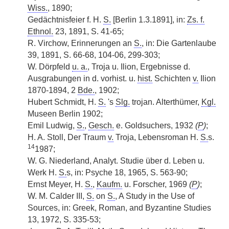
Wiss.
, 1890;
Gedächtnisfeier f. H.
S.
[Berlin 1.3.1891], in:
Zs. f.
Ethnol.
23, 1891, S. 41-65;
R. Virchow, Erinnerungen an
S.
, in: Die Gartenlaube
39, 1891, S. 66-68, 104-06, 299-303;
W. Dörpfeld
u. a.
, Troja u. Ilion, Ergebnisse d.
Ausgrabungen in d. vorhist. u.
hist.
Schichten
v.
Ilion
1870-1894, 2
Bde.
, 1902;
Hubert Schmidt, H.
S.
's
Slg.
trojan. Alterthümer,
Kgl.
Museen Berlin 1902;
Emil Ludwig,
S.
,
Gesch.
e. Goldsuchers, 1932
(
P
)
;
H. A. Stoll, Der Traum
v.
Troja, Lebensroman H.
S.
s.
14
1987;
W. G. Niederland, Analyt. Studie über d. Leben u.
Werk H.
S.
s, in: Psyche 18, 1965, S. 563-90;
Ernst Meyer, H.
S.
,
Kaufm.
u. Forscher, 1969
(
P
)
;
W. M. Calder III,
S.
on
S.
, A Study in the Use of
Sources, in: Greek, Roman, and Byzantine Studies
13, 1972, S. 335-53;