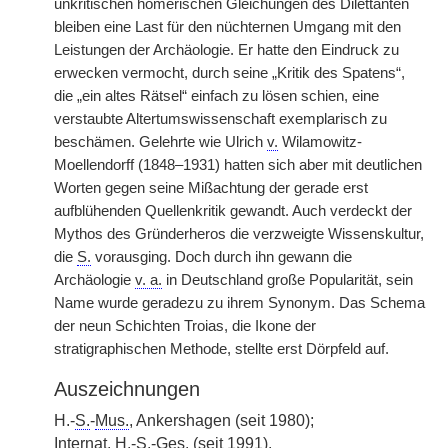
unkritischen homerischen Gleichungen des Dilettanten
bleiben eine Last für den nüchternen Umgang mit den
Leistungen der Archäologie. Er hatte den Eindruck zu
erwecken vermocht, durch seine „Kritik des Spatens“,
die „ein altes Rätsel“ einfach zu lösen schien, eine
verstaubte Altertumswissenschaft exemplarisch zu
beschämen. Gelehrte wie Ulrich
v.
Wilamowitz-
Moellendorff (1848–1931) hatten sich aber mit deutlichen
Worten gegen seine Mißachtung der gerade erst
aufblühenden Quellenkritik gewandt. Auch verdeckt der
Mythos des Gründerheros die verzweigte Wissenskultur,
die
S.
vorausging. Doch durch ihn gewann die
Archäologie
v. a.
in Deutschland große Popularität, sein
Name wurde geradezu zu ihrem Synonym. Das Schema
der neun Schichten Troias, die Ikone der
stratigraphischen Methode, stellte erst Dörpfeld auf.
Auszeichnungen
H.-
S.
-
Mus.
, Ankershagen (seit 1980);
Internat.
H.-
S.
-
Ges.
(seit 1991).