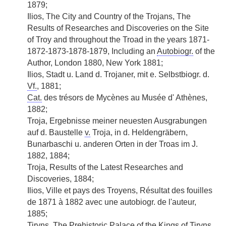
1879;
Ilios, The City and Country of the Trojans, The
Results of Researches and Discoveries on the Site
of Troy and throughout the Troad in the years 1871-
1872-1873-1878-1879, Including an
Autobiogr.
of the
Author, London 1880, New York 1881;
Ilios, Stadt u. Land d. Trojaner, mit e. Selbstbiogr. d.
Vf.
, 1881;
Cat.
des trésors de Mycènes au Musée d' Athènes,
1882;
Troja, Ergebnisse meiner neuesten Ausgrabungen
auf d. Baustelle
v.
Troja, in d. Heldengräbern,
Bunarbaschi u. anderen Orten in der Troas im J.
1882, 1884;
Troja, Results of the Latest Researches and
Discoveries, 1884;
Ilios, Ville et pays des Troyens, Résultat des fouilles
de 1871 à 1882 avec une autobiogr. de l'auteur,
1885;
Tiryns, The Prehistoric Palace of the Kings of Tiryns,