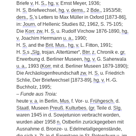
Briefe
v.
H.
S.
,
hg.
v.
Ernst Meyer, 1936;
H.
S.
Briefwechsel,
hg.
v.
dems.
, 2
Bde.
, 1953/58;
ders.
,
S.
's Letters to Max Müller in Oxford [1873-86],
in:
Journ.
of Hellenic Studies 82, 1962, S. 75-105;
Die
Korr.
zw.
H.
S.
u. Rudolf Virchow 1876-1890,
hg.
v.
Joachim Herrmann
u. a.
, 1990;
H.
S.
and the
Brit.
Mus.
,
hg.
v.
L. Fitton, 1991;
H.
S.
s „
Slg.
trojan. Altertümer“,
Btrr.
z.
Chronik e.
gr.
Erwerbung d. Berliner Museen,
hg.
v.
G. Saherwala
u. a.
, 1993 (
Korr.
mit d. Berliner Museen 1879-1890);
Die Archäologenfreundschaft
zw.
H.
S.
u. Friedrich
Schlie, Der Briefwechsel [1873-89],
hg.
v.
H.-G.
Buchholz, 1995;
–
Funde aus Troia:
heute
v. a.
in Berlin,
Mus.
f. Vor- u.
Frühgesch.
d.
Staatl.
Museen
Preuß.
Kulturbes.
(
gr.
Teile d.
Slg.
waren 1945 in d. Sowjetunion verbracht worden,
wurden aber 1958
n.
Ostberlin zurückgegeben mit
Ausnahme d. Bronze- u. Edelmetallgegenstände,
die sich
z.
Zt. in d. Eremitage in
St.
Petersburg u. im