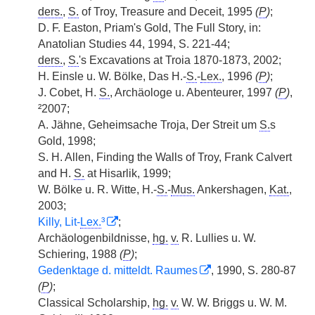
ders.
,
S.
of Troy, Treasure and Deceit, 1995
(
P
)
;
D. F. Easton, Priam's Gold, The Full Story, in:
Anatolian Studies 44, 1994, S. 221-44;
ders.
,
S.
's Excavations at Troia 1870-1873, 2002;
H. Einsle u. W. Bölke, Das H.-
S.
-
Lex.
, 1996
(
P
)
;
J. Cobet, H.
S.
, Archäologe u. Abenteurer, 1997
(
P
)
,
²2007;
A. Jähne, Geheimsache Troja, Der Streit um
S.
s
Gold, 1998;
S. H. Allen, Finding the Walls of Troy, Frank Calvert
and H.
S.
at Hisarlik, 1999;
W. Bölke u. R. Witte, H.-
S.
-
Mus.
Ankershagen,
Kat.
,
2003;
Killy, Lit-
Lex.
³
;
Archäologenbildnisse,
hg.
v.
R. Lullies u. W.
Schiering, 1988
(
P
)
;
Gedenktage d. mitteldt. Raumes
, 1990, S. 280-87
(
P
)
;
Classical Scholarship,
hg.
v.
W. W. Briggs u. W. M.