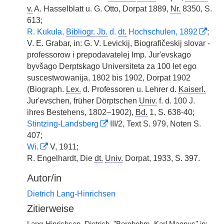
v.
A. Hasselblatt u. G. Otto, Dorpat 1889,
Nr.
8350, S.
613;
R. Kukula,
Bibliogr. Jb.
d.
dt.
Hochschulen, 1892
;
V. E. Grabar, in: G. V. Levickij, Biografičeskij slovar -
professorow i prepodavatelej Imp. Jur'evskago
byvšago Derptskago Universiteta za 100 let ego
suscestwowanija, 1802 bis 1902, Dorpat 1902
(Biograph.
Lex.
d. Professoren u. Lehrer d.
Kaiserl.
Jur'evschen, früher Dörptschen
Univ.
f. d. 100 J.
ihres Bestehens, 1802–1902),
Bd.
1, S. 638-40;
Stintzing-Landsberg
III/2, Text S. 979, Noten S.
407;
Wi.
V, 1911;
R. Engelhardt, Die
dt.
Univ.
Dorpat, 1933, S. 397.
Autor/in
Dietrich Lang-Hinrichsen
Zitierweise