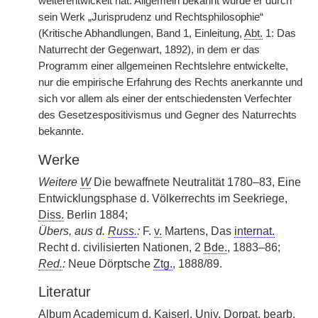
weiterentwickelt hat. Allgemein bekannt wurde er durch
sein Werk „Jurisprudenz und Rechtsphilosophie“
(Kritische Abhandlungen, Band 1, Einleitung,
Abt.
1: Das
Naturrecht der Gegenwart, 1892), in dem er das
Programm einer allgemeinen Rechtslehre entwickelte,
nur die empirische Erfahrung des Rechts anerkannte und
sich vor allem als einer der entschiedensten Verfechter
des Gesetzespositivismus und Gegner des Naturrechts
bekannte.
Werke
Weitere
W
Die bewaffnete Neutralität 1780–83, Eine
Entwicklungsphase d. Völkerrechts im Seekriege,
Diss.
Berlin 1884;
Übers, aus d.
Russ.
:
F.
v.
Martens, Das
internat.
Recht d. civilisierten Nationen, 2
Bde.
, 1883–86;
Red.
:
Neue Dörptsche
Ztg.
, 1888/89.
Literatur
Album Academicum d.
Kaiserl.
Univ.
Dorpat,
bearb.