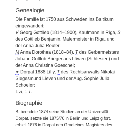
Genealogie
Die Familie ist 1750 aus Schweden ins Baltikum
eingewandert;
V
Georg Gottlieb (1814–1900), Kaufmann in Riga,
S
des Gottlieb Benjamin, Malermeister in Riga, und
der Anna Julia Reuter;
M
Anna Dorothea (1818–84),
T
des Gerbermeisters
Johann Gottlob Brieger aus Löwen (Schlesien) und
der Anna Christina Goeschel;
⚭
Dorpat 1888 Lilly,
T
des Rechtsanwalts Nikolai
Siegesmund Lieven und der
Aug.
Sophie Julia
Schoeler;
1
S
, 1
T
.
Biographie
B.
beendete 1874 seine Studien an der Universität
Dorpat, setzte sie 1875/76 in Berlin und Leipzig fort,
erhielt 1876 in Dorpat den Grad eines Magisters des