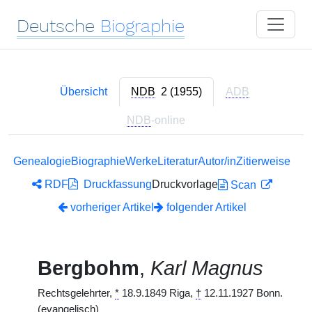
Deutsche
Biographie
Übersicht
NDB
2 (1955)
ADB
NDB
-online
Genealogie
Biographie
Werke
Literatur
Autor/in
Zitierweise
RDF
Druckfassung
Druckvorlage
Scan
vorheriger Artikel
folgender Artikel
Bergbohm
,
Karl Magnus
Rechtsgelehrter,
*
18.9.1849 Riga,
†
12.11.1927 Bonn.
(evangelisch)