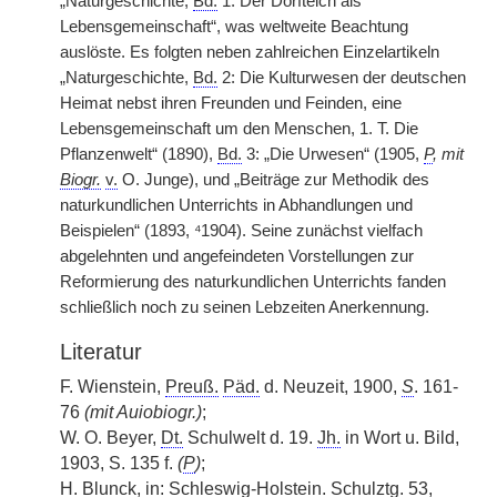
„Naturgeschichte,
Bd.
1: Der Dorfteich als
Lebensgemeinschaft“, was weltweite Beachtung
auslöste. Es folgten neben zahlreichen Einzelartikeln
„Naturgeschichte,
Bd.
2: Die Kulturwesen der deutschen
Heimat nebst ihren Freunden und Feinden, eine
Lebensgemeinschaft um den Menschen, 1. T. Die
Pflanzenwelt“ (1890),
Bd.
3: „Die Urwesen“ (1905,
P
, mit
Biogr.
v.
O. Junge), und „Beiträge zur Methodik des
naturkundlichen Unterrichts in Abhandlungen und
Beispielen“ (1893, ⁴1904). Seine zunächst vielfach
abgelehnten und angefeindeten Vorstellungen zur
Reformierung des naturkundlichen Unterrichts fanden
schließlich noch zu seinen Lebzeiten Anerkennung.
Literatur
F. Wienstein,
Preuß.
Päd.
d. Neuzeit, 1900,
S
. 161-
76
(mit Auiobiogr.)
;
W. O. Beyer,
Dt.
Schulwelt d. 19.
Jh.
in Wort u. Bild,
1903, S. 135 f.
(
P
)
;
H. Blunck, in:
Schleswig-Holstein.
Schulztg.
53,