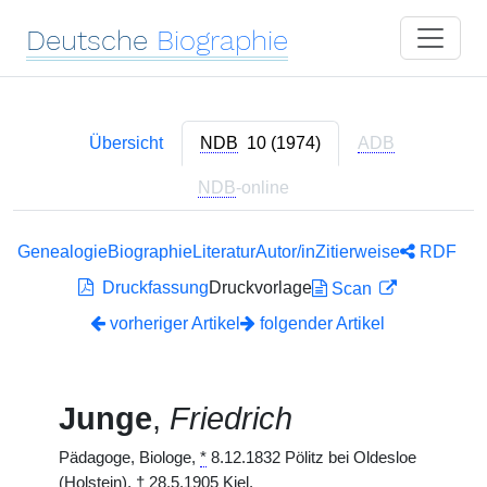
Deutsche
Biographie
Übersicht
NDB
10 (1974)
ADB
NDB
-online
Genealogie
Biographie
Literatur
Autor/in
Zitierweise
RDF
Druckfassung
Druckvorlage
Scan
vorheriger Artikel
folgender Artikel
Junge
,
Friedrich
Pädagoge, Biologe,
*
8.12.1832 Pölitz bei Oldesloe
(Holstein),
†
28.5.1905 Kiel.