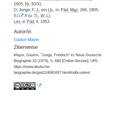
1905,
Nr.
30/31;
O. Junge, F.
J.
, ein
Lb.
, in:
Päd.
Mgz.
268, 1905;
BJ
X (u.
Tl.
,
W
,
L
);
Lex.
d.
Päd.
II, 1953.
Autor/in
Gaston Mayer
Zitierweise
Mayer, Gaston, "Junge, Friedrich" in: Neue Deutsche
Biographie 10 (1974), S. 680 [Online-Version]; URL:
https://www.deutsche-
biographie.de/gnd124681697.html#ndbcontent