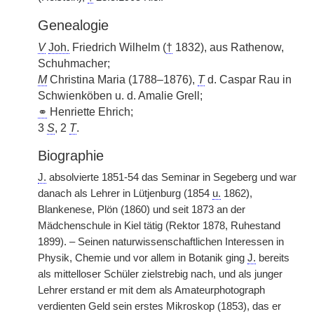
Genealogie
V
Joh.
Friedrich Wilhelm (
†
1832), aus Rathenow,
Schuhmacher;
M
Christina Maria (1788–1876),
T
d. Caspar Rau in
Schwienköben u. d. Amalie Grell;
⚭
Henriette Ehrich;
3
S
, 2
T
.
Biographie
J.
absolvierte 1851-54 das Seminar in Segeberg und war
danach als Lehrer in Lütjenburg (1854
u.
1862),
Blankenese, Plön (1860) und seit 1873 an der
Mädchenschule in Kiel tätig (Rektor 1878, Ruhestand
1899). – Seinen naturwissenschaftlichen Interessen in
Physik, Chemie und vor allem in Botanik ging
J.
bereits
als mittelloser Schüler zielstrebig nach, und als junger
Lehrer erstand er mit dem als Amateurphotograph
verdienten Geld sein erstes Mikroskop (1853), das er