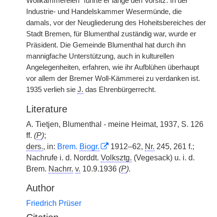
Wollkämmereien“ führte er lange den Vorsitz. In der
Industrie- und Handelskammer Wesermünde, die
damals, vor der Neugliederung des Hoheitsbereiches der
Stadt Bremen, für Blumenthal zuständig war, wurde er
Präsident. Die Gemeinde Blumenthal hat durch ihn
mannigfache Unterstützung, auch in kulturellen
Angelegenheiten, erfahren, wie ihr Aufblühen überhaupt
vor allem der Bremer Woll-Kämmerei zu verdanken ist.
1935 verlieh sie
J.
das Ehrenbürgerrecht.
Literature
A. Tietjen, Blumenthal - meine Heimat, 1937, S. 126
ff.
(
P
)
;
ders.
, in:
Brem.
Biogr.
1912–62,
Nr.
245, 261 f.;
Nachrufe i. d. Norddt.
Volksztg.
(Vegesack) u. i. d.
Brem.
Nachrr.
v.
10.9.1936
(
P
).
Author
Friedrich Prüser