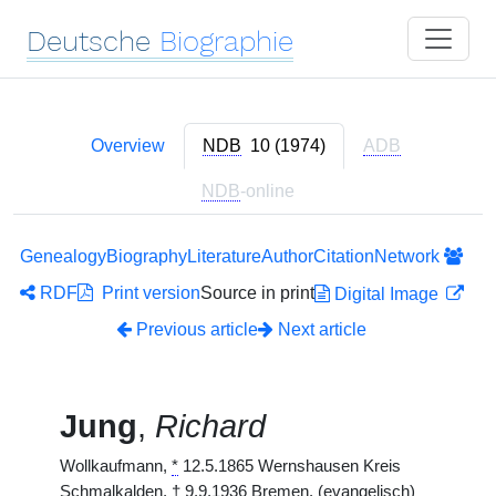
Deutsche
Biographie
Overview
NDB
10 (1974)
ADB
NDB
-online
Genealogy
Biography
Literature
Author
Citation
Network
RDF
Print version
Source in print
Digital Image
Previous article
Next article
Jung
,
Richard
Wollkaufmann,
*
12.5.1865 Wernshausen Kreis
Schmalkalden,
†
9.9.1936 Bremen. (evangelisch)