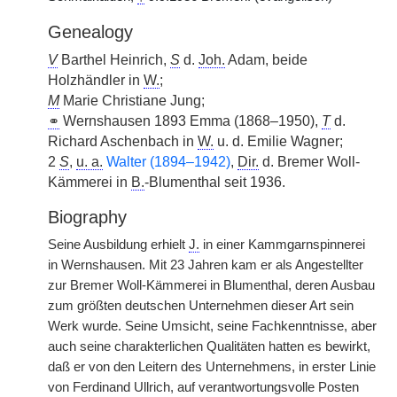
Genealogy
V
Barthel Heinrich,
S
d.
Joh.
Adam, beide
Holzhändler in
W.
;
M
Marie Christiane Jung;
⚭
Wernshausen 1893 Emma (1868–1950),
T
d.
Richard Aschenbach in
W.
u. d. Emilie Wagner;
2
S
,
u. a.
Walter (1894–1942)
,
Dir.
d. Bremer Woll-
Kämmerei in
B.
-Blumenthal seit 1936.
Biography
Seine Ausbildung erhielt
J.
in einer Kammgarnspinnerei
in Wernshausen. Mit 23 Jahren kam er als Angestellter
zur Bremer Woll-Kämmerei in Blumenthal, deren Ausbau
zum größten deutschen Unternehmen dieser Art sein
Werk wurde. Seine Umsicht, seine Fachkenntnisse, aber
auch seine charakterlichen Qualitäten hatten es bewirkt,
daß er von den Leitern des Unternehmens, in erster Linie
von Ferdinand Ullrich, auf verantwortungsvolle Posten