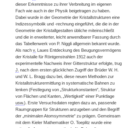
dieser Erkenntnisse zu ihrer Verbreitung im eigenen
Fach wie auch in der Physik beigetragen zu haben.
Dabei wurde in der Geometrie der Kristallstrukturen eine
Indizessymbolik und -rechnung eingeführt, die die in der
Geometrie der Kristallgestalten übliche miteinschließt
und die in erweiterter, leicht anwendbarer Fassung durch
das Tabellenwerk von P. Niggli allgemein bekannt wurde.
Als nach
v.
Laues Entdeckung des Beugungsvermögens
der Kristalle für Röntgenstrahlen 1912 auch der
experimentelle Nachweis ihrer Gitterstruktur erfolgte, trug
J.
nach dem ersten glücklichen Zugriff der Brüder W. H.
und W. L. Bragg dazu bei, diese neuen Methoden zur
Kristallstrukturermittlung in systematische Bahnen zu
lenken (Festlegung von „Strukturkonstanten“, Struktur
von Flächen und Kanten, „Wertigkeit“ einer Punktlage
usw.
). Erste Versuchsdaten regten dazu an, passende
Raumgruppen für Strukturen anzugeben und den Begriff
der „minimalen Atomsymmetrie“ zu prägen. Gemeinsam
mit dem Kieler Mathematiker O. Toeplitz wurde eine