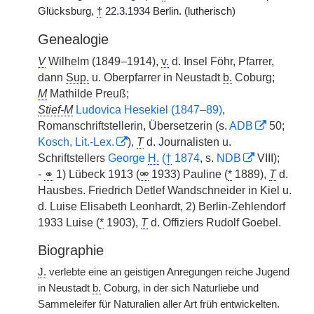
Glücksburg,
†
22.3.1934 Berlin. (lutherisch)
Genealogie
V
Wilhelm (1849–1914),
v.
d. Insel Föhr, Pfarrer,
dann
Sup.
u. Oberpfarrer in Neustadt
b.
Coburg;
M
Mathilde Preuß;
Stief-M
Ludovica Hesekiel (1847–89)
,
Romanschriftstellerin, Übersetzerin (s.
ADB
50;
Kosch, Lit.-Lex.
),
T
d. Journalisten u.
Schriftstellers
George
H.
(
†
1874
, s.
NDB
VIII);
-
⚭
1) Lübeck 1913 (
⚮
1933) Pauline (
*
1889),
T
d.
Hausbes. Friedrich Detlef Wandschneider in Kiel u.
d. Luise Elisabeth Leonhardt, 2) Berlin-Zehlendorf
1933 Luise (
*
1903),
T
d. Offiziers Rudolf Goebel.
Biographie
J.
verlebte eine an geistigen Anregungen reiche Jugend
in Neustadt
b.
Coburg, in der sich Naturliebe und
Sammeleifer für Naturalien aller Art früh entwickelten.