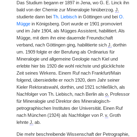
Das Studium begann er 1897 in Jena, wo G. E. Linck ihn
bald von der Chemie zur Mineralogie hinüberzog.
J.
studierte dann bei
Th. Liebisch
in Göttingen und bei
O.
Mügge
in Königsberg. Dort wurde er 1901 promoviert
und im Jahr 1904, als Mügges Assistent, habilitiert. Als
Mügge, mit dem ihn eine dauernde Freundschaft
verband, nach Göttingen ging, habilitierte sich
J.
dorthin
um. 1909 folgte er der Berufung als Ordinarius für
Mineralogie und allgemeine Geologie nach Kiel und
erlebte hier bis 1920 die wohl reichste und glücklichste
Zeit seines Wirkens. Einem Ruf nach Frankfurt/Main
folgend, übersiedelte er noch 1920, dem Jahr seiner
Kieler Rektoratswahl, dorthin, und 1921 schließlich, als
Nachfolger von Th. Liebisch, nach Berlin als
o.
Professor
für Mineralogie und Direktor des Mineralogisch-
petrographischen Institutes der Universität. Einen Ruf
nach München (1924) als Nachfolger von P.
v.
Groth
lehnte
J.
ab.
Die mehr beschreibende Wissenschaft der Petrographie,