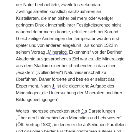
der Natur beobachtete, zweifellos sekundäre
Zwillingslamellen künstlich nachzuahmen an
Kristallarten, die man bisher bei mehr oder weniger
geringem Druck innerhalb ihrer Festigkeitsgrenze nicht
dauernd deformieren konnte, erfüllten sich bei Korund.
Gleichzeitige Änderungen der Temperatur wurden erst
später und von anderen eingeführt.
J.
s schon 1922 in
seinem Vortrag „
Mineralog.
Erkenntnis“ vor der Berliner
Akademie ausgesprochenes Ziel war es, die Mineralogie
aus dem Stadium einer beschreibenden in das einer
„exakten“ („vollendeten“) Naturwissenschaft zu
überführen. Daher förderte und betrieb er selbst das
Experiment. Nach
J.
ist die eigentliche Aufgabe des
Mineralogen „die Untersuchung der Mineralien und ihrer
Bildungsbedingungen“.
Weites Interesse erweckten auch
J.
s Darstellungen
„Über den Unterschied von Mineralien und Lebewesen“
(Öff. Vortrag 1930), in denen er die äußerlichen Parallelen
und Analogien beider Erscheinungsformen aufwies und