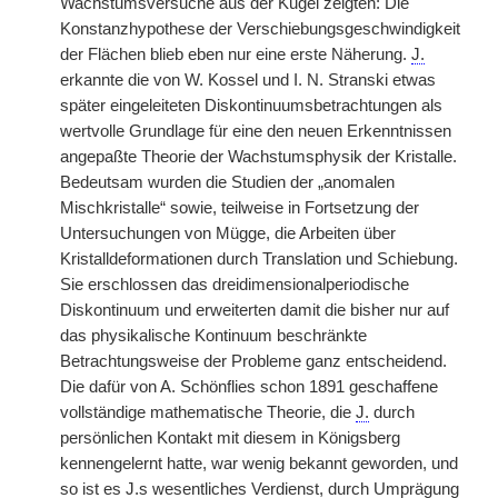
Wachstumsversuche aus der Kugel zeigten: Die
Konstanzhypothese der Verschiebungsgeschwindigkeit
der Flächen blieb eben nur eine erste Näherung.
J.
erkannte die von W. Kossel und I. N. Stranski etwas
später eingeleiteten Diskontinuumsbetrachtungen als
wertvolle Grundlage für eine den neuen Erkenntnissen
angepaßte Theorie der Wachstumsphysik der Kristalle.
Bedeutsam wurden die Studien der „anomalen
Mischkristalle“ sowie, teilweise in Fortsetzung der
Untersuchungen von Mügge, die Arbeiten über
Kristalldeformationen durch Translation und Schiebung.
Sie erschlossen das dreidimensionalperiodische
Diskontinuum und erweiterten damit die bisher nur auf
das physikalische Kontinuum beschränkte
Betrachtungsweise der Probleme ganz entscheidend.
Die dafür von A. Schönflies schon 1891 geschaffene
vollständige mathematische Theorie, die
J.
durch
persönlichen Kontakt mit diesem in Königsberg
kennengelernt hatte, war wenig bekannt geworden, und
so ist es
J.
s wesentliches Verdienst, durch Umprägung