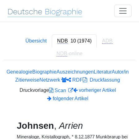
Deutsche
Biographie
Übersicht
NDB
10 (1974)
ADB
NDB
-online
Genealogie
Biographie
Auszeichnungen
Literatur
Autor/in
Zitierweise
Netzwerk
RDF
Druckfassung
Druckvorlage
vorheriger Artikel
Scan
folgender Artikel
Johnsen
,
Arrien
Mineraloge, Kristallograph,
*
8.12.1877 Munkbrarup bei