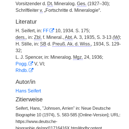
Vorsitzender d.
Dt.
Mineralog.
Ges.
(1927–30);
Schriftleiter
v.
„Fortschritte d. Mineralogie“.
Literatur
H. Seifert, in:
FF
10, 1934. S. 175;
ders.
, in:
Zbl.
f. Mineral.,
Abt.
A. 3, 1935, S. 3-13
(
W
)
;
H. Stille, in:
SB
d.
Preuß.
Ak. d. Wiss.
, 1934, S. 129-
32;
L. J. Spencer, in: Mineralog.
Mgz.
24, 1936;
Pogg.
V, VI;
Rhdb.
Autor/in
Hans Seifert
Zitierweise
Seifert, Hans, "Johnsen, Arrien" in: Neue Deutsche
Biographie 10 (1974), S. 583-585 [Online-Version]; URL:
https://www.deutsche-
biographie.de/gnd11716416X.html#ndbcontent