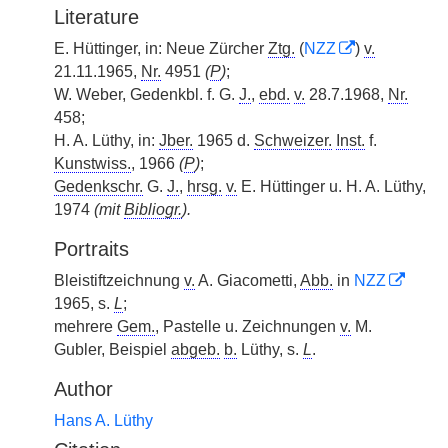
Literature
E. Hüttinger, in: Neue Zürcher
Ztg.
(
NZZ
)
v.
21.11.1965,
Nr.
4951
(
P
)
;
W. Weber, Gedenkbl. f. G.
J.
,
ebd.
v.
28.7.1968,
Nr.
458;
H. A. Lüthy, in:
Jber.
1965 d.
Schweizer.
Inst.
f.
Kunstwiss.
, 1966
(
P
)
;
Gedenkschr.
G.
J.
,
hrsg.
v.
E. Hüttinger u. H. A. Lüthy,
1974
(mit
Bibliogr.
).
Portraits
Bleistiftzeichnung
v.
A. Giacometti,
Abb.
in
NZZ
1965, s.
L
;
mehrere
Gem.
, Pastelle u. Zeichnungen
v.
M.
Gubler, Beispiel
abgeb.
b.
Lüthy, s.
L
.
Author
Hans A. Lüthy