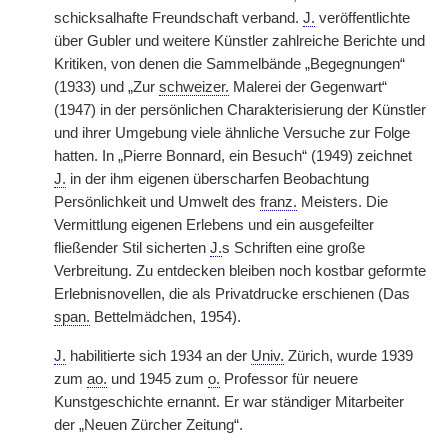
schicksalhafte Freundschaft verband.
J.
veröffentlichte
über Gubler und weitere Künstler zahlreiche Berichte und
Kritiken, von denen die Sammelbände „Begegnungen“
(1933) und „Zur
schweizer.
Malerei der Gegenwart“
(1947) in der persönlichen Charakterisierung der Künstler
und ihrer Umgebung viele ähnliche Versuche zur Folge
hatten. In „Pierre Bonnard, ein Besuch“ (1949) zeichnet
J.
in der ihm eigenen überscharfen Beobachtung
Persönlichkeit und Umwelt des
franz.
Meisters. Die
Vermittlung eigenen Erlebens und ein ausgefeilter
fließender Stil sicherten
J.
s Schriften eine große
Verbreitung. Zu entdecken bleiben noch kostbar geformte
Erlebnisnovellen, die als Privatdrucke erschienen (Das
span.
Bettelmädchen, 1954).
J.
habilitierte sich 1934 an der
Univ.
Zürich, wurde 1939
zum
ao.
und 1945 zum
o.
Professor für neuere
Kunstgeschichte ernannt. Er war ständiger Mitarbeiter
der „Neuen Zürcher Zeitung“.