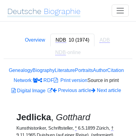
Deutsche
Biographie
Overview
NDB
10 (1974)
ADB
NDB
-online
Genealogy
Biography
Literature
Portraits
Author
Citation
Network
RDF
Print version
Source in print
Previous article
Next article
Digital Image
Jedlicka
,
Gotthard
Kunsthistoriker, Schriftsteller,
*
6.5.1899 Zürich,
†
9.11.1965 Duisburg (auf einer Reise). (reformiert)