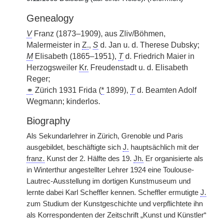
Genealogy
V
Franz (1873–1909), aus Zliv/Böhmen,
Malermeister in
Z.
,
S
d. Jan u. d. Therese Dubsky;
M
Elisabeth (1865–1951),
T
d. Friedrich Maier in
Herzogsweiler
Kr.
Freudenstadt u. d. Elisabeth
Reger;
⚭
Zürich 1931 Frida (
*
1899),
T
d. Beamten Adolf
Wegmann; kinderlos.
Biography
Als Sekundarlehrer in Zürich, Grenoble und Paris
ausgebildet, beschäftigte sich
J.
hauptsächlich mit der
franz.
Kunst der 2. Hälfte des 19.
Jh.
Er organisierte als
in Winterthur angestellter Lehrer 1924 eine Toulouse-
Lautrec-Ausstellung im dortigen Kunstmuseum und
lernte dabei Karl Scheffler kennen. Scheffler ermutigte
J.
zum Studium der Kunstgeschichte und verpflichtete ihn
als Korrespondenten der Zeitschrift „Kunst und Künstler“