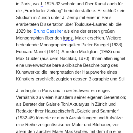
in Paris, wo
J.
1925-32 wohnte und über Kunst auch für
die „Frankfurter Zeitung“ berichterstattete. Er schloß sein
Studium in Zürich unter J. Zemp mit einer in Paris
erarbeiteten Dissertation über Toulouse-Lautrec ab, die
1929 bei
Bruno Cassirer
als eine der ersten großen
Monographien über den
franz.
Maler erschien. Weitere
bedeutende Monographien galten Pieter Bruegel (1938),
Edouard Manet (1941), Amedeo Modigliani (1953) und
Max Gubler (aus dem Nachlaß, 1970). Ihnen allen eignet
eine unverwechselbare akribische Beschreibung des
Kunstwerks; die Interpretation der Hauptwerke eines
Künstlers erschließt zugleich dessen Biographie und Stil.
J.
erlangte in Paris und in der Schweiz ein enges
Verhältnis zu vielen Künstlern seiner eigenen Generation;
als Berater der Galerie Toni Aktuaryus in Zürich und
Redaktor ihrer Hauszeitschrift „Galerie und Sammler“
(1932-45) förderte er durch Ausstellungen und Aufsätze
eine Reihe zeitgenössischer Maler und Bildhauer, vor
allem den Zürcher Maler Max Gubler, mit dem ihn eine